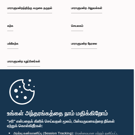
பாராளுமன்றத்திற்கு வருகை தருதல்
பாராளுமன்ற அலுவல்கள்
கற்க
செயலகம்
பங்கேற்க
பாராளுமன்ற நேரலை
பாராளுமன்ற உறுப்பினர்கள்
முதற்பக்கம்
பாராளுமன்ற கையடக்க செயலி
உங்கள் அந்தரங்கத்தை நாம் மதிக்கிறோம்
"சரி" என்பதைக் கிளிக் செய்வதன் மூலம், பின்வருவனவற்றை நீங்கள்
ஏற்றுக் கொள்கிறீர்கள்:
அமர்வு கண்காணிப்பு (Session Tracking):
மென்மையான மற்றும் தனிப்பட்ட