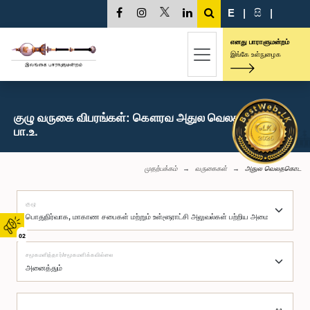
E
|
සි
|
எனது பாராளுமன்றம்
இங்கே உள்நுழைக
குழு வருகை விபரங்கள்: கௌரவ அதுல வெலதகொட,
பா.உ.
முதற்பக்கம்
வருகைகள்
அதுல வெலதகொட
குழு
02
சமூகமளித்தார்/சமூகமளிக்கவில்லை