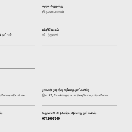
சமூக அந்தஸ்து
திருமணமானவர்
உத்தியோகம்
 நாட்கள்
சட்டத்தரணி
முகவரி (அமர்வு அல்லாத நாட்களில்)
ேரபொல,வாரியபொல.
இல. 77, வேவகெதர உயன,வேரபொல,வாரியபொல.
்)
தொலைபேசி (அமர்வு அல்லாத நாட்களில்)
0712097549