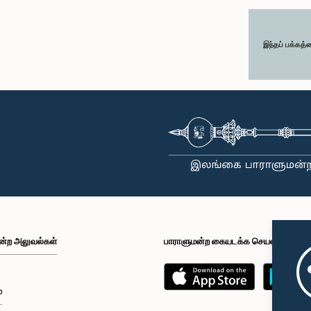
இந்தப் பக்கத்
ன்ற அலுவல்கள்
பாராளுமன்ற கையடக்க செயலி
்