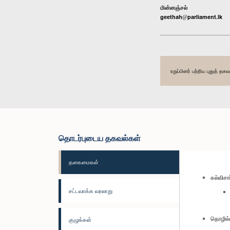
மின்னஞ்சல்
geethah@parliament.lk
உறுப்பினர் பற்றிய புதுத் 
தொடர்புடைய தகவல்கள்
தகைமைகள்
கல்விச
சட்டவாக்க வரலாறு
தொழில்
குழுக்கள்