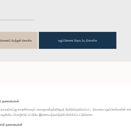
உறுப்பினரை தொடர்பு கொள்க
தகவல்களைப் பெற்றுக் கொள்க
ார் தகைமைகள்
தயவுசெய்து கவனிக்கவும் பாராளுமன்றத்திற்குத் தேர்ந்தெடுக்கப்பட்ட கௌரவ உறுப்பினர்களின் க
வழங்கிய மொழியில் மட்டுமே இணையத்தளத்தில் சேர்க்கப்பட்டுள்ளன.
சார் தகைமைகள்