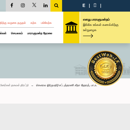
E
|
සි
|
எனது பாராளுமன்றம்
திற்கு வருகை தருதல்
கற்க
பங்கேற்க
இங்கே உங்கள் கணக்கிற்கு
உள்நுழைக
ல்கள்
செயலகம்
பாராளுமன்ற நேரலை
்பினர்கள் தகவல் திரட்டு
கௌரவ (திருமதி) சட்டத்தரணி கீதா ஹேரத், பா.உ.