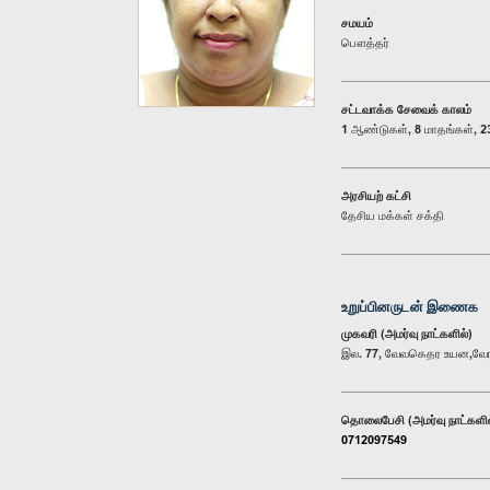
சமயம்
பௌத்தர்
சட்டவாக்க சேவைக் காலம்
1 ஆண்டுகள், 8 மாதங்கள், 23
அரசியற் கட்சி
தேசிய மக்கள் சக்தி
உறுப்பினருடன் இணைக
முகவரி (அமர்வு நாட்களில்)
இல. 77, வேவகெதர உயன,வ
தொலைபேசி (அமர்வு நாட்களில
0712097549