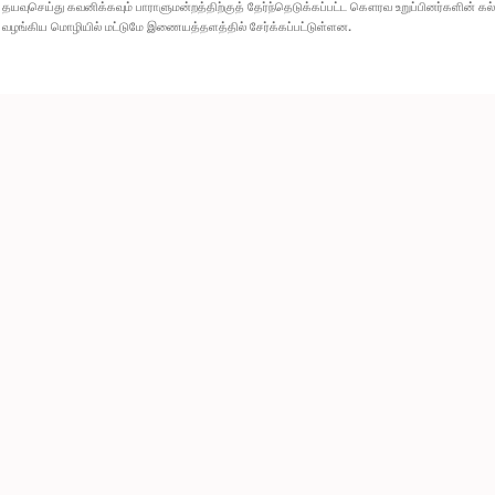
தயவுசெய்து கவனிக்கவும் பாராளுமன்றத்திற்குத் தேர்ந்தெடுக்கப்பட்ட கௌரவ உறுப்பினர்களின் க
வழங்கிய மொழியில் மட்டுமே இணையத்தளத்தில் சேர்க்கப்பட்டுள்ளன.