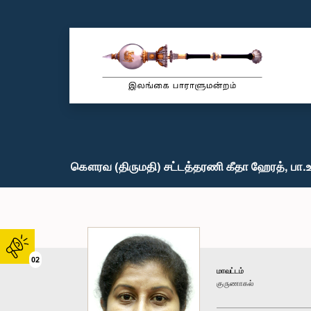
கௌரவ (திருமதி) சட்டத்தரணி கீதா ஹேரத், பா.உ
02
மாவட்டம்
குருணாகல்