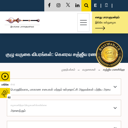
E
|
සි
|
எனது பாராளுமன்றம்
இங்கே உள்நுழைக
குழு வருகை விபரங்கள்: கௌரவ சஞ்ஜீவ ரணசிங்ஹ, பா.உ.
முதற்பக்கம்
வருகைகள்
சஞ்ஜீவ ரணசிங்ஹ
குழு
பார்க்க
02
சமூகமளித்தார்/சமூகமளிக்கவில்லை