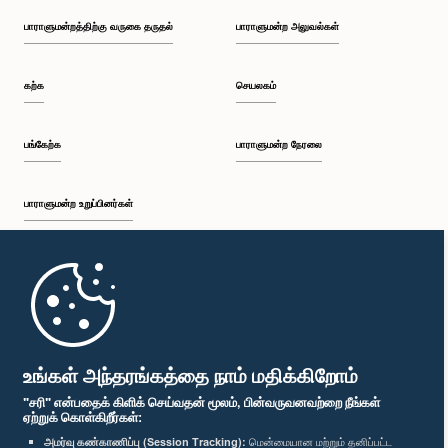
பாராளுமன்றத்திற்கு வருகை தருதல்
பாராளுமன்ற அலுவல்கள்
கற்க
செயலகம்
பங்கேற்க
பாராளுமன்ற நேரலை
பாராளுமன்ற உறுப்பினர்கள்
முதற்பக்கம்
பாராளுமன்ற கையடக்க செயலி
உங்கள் அந்தரங்கத்தை நாம் மதிக்கிறோம்
"சரி" என்பதைக் கிளிக் செய்வதன் மூலம், பின்வருவனவற்றை நீங்கள்
ஏற்றுக் கொள்கிறீர்கள்:
அமர்வு கண்காணிப்பு (Session Tracking):
மென்மையான மற்றும் தனிப்பட்ட