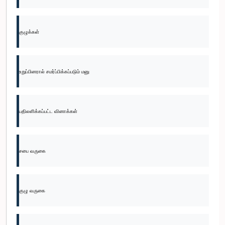
குழுக்கள்
உறுப்பினரால் சமர்ப்பிக்கப்படும் மனு
பதிலளிக்கப்பட்ட வினாக்கள்
சபை வருகை
குழு வருகை