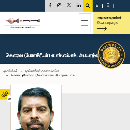
E
|
සි
|
எனது பாராளுமன்றம்
இங்கே உள்நுழைக
கௌரவ (பேராசிரியர்) ஏ.எச்.எம்.எச். அபயரத்ன, பா.உ.
முதற்பக்கம்
உறுப்பினர்கள் தகவல் திரட்டு
கௌரவ (பேராசிரியர்) ஏ.எச்.எம்.எச். அபயரத்ன, பா.உ.
02