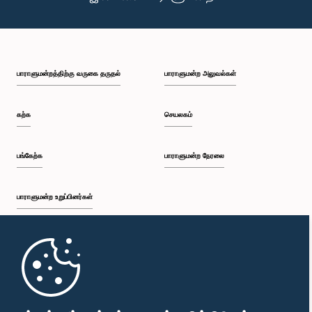
பாராளுமன்றத்திற்கு வருகை தருதல்
பாராளுமன்ற அலுவல்கள்
கற்க
செயலகம்
பங்கேற்க
பாராளுமன்ற நேரலை
பாராளுமன்ற உறுப்பினர்கள்
முதற்பக்கம்
பாராளுமன்ற கையடக்க செயலி