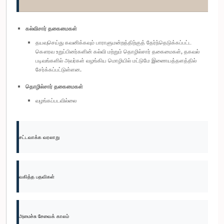
கல்விசார் தகைமைகள்
தயவுசெய்து கவனிக்கவும் பாராளுமன்றத்திற்குத் தேர்ந்தெடுக்கப்பட்ட
கௌரவ உறுப்பினர்களின் கல்வி மற்றும் தொழில்சார் தகைமைகள், தகவல்
படிவங்களில் அவர்கள் வழங்கிய மொழியில் மட்டுமே இணையத்தளத்தில்
சேர்க்கப்பட்டுள்ளன.
தொழில்சார் தகைமைகள்
வழங்கப்படவில்லை
சட்டவாக்க வரலாறு
வகித்த பதவிகள்
அமைச்சு சேவைக் காலம்