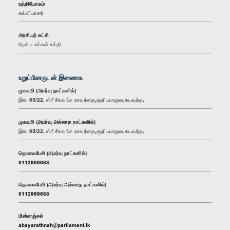
உத்தியோகம்
கல்வியாளர்
அரசியற் கட்சி
தேசிய மக்கள் சக்தி
உறுப்பினருடன் இணைக
முகவரி (அமர்வு நாட்களில்)
இல. 65/22, ஸ்ரீ சீலவங்ச மாவத்தை,சூரியபாலுவ,கடவத்த.
முகவரி (அமர்வு அல்லாத நாட்களில்)
இல. 65/22, ஸ்ரீ சீலவங்ச மாவத்தை,சூரியபாலுவ,கடவத்த.
தொலைபேசி (அமர்வு நாட்களில்)
0112969688
தொலைபேசி (அமர்வு அல்லாத நாட்களில்)
0112969688
மின்னஞ்சல்
abayarathnah@parliament.lk