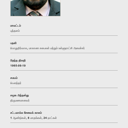
மாவட்டம்
புத்தளம்
பதவி
பொதுநிர்வாக, மாகாண சபைகள் மற்றும் உள்ளூராட்சி அமைச்சர்
பிறந்த திகதி
1965-09-19
சமயம்
பௌத்தர்
சமூக அந்தஸ்து
திருமணமானவர்
சட்டவாக்க சேவைக் காலம்
1 ஆண்டுகள், 8 மாதங்கள், 24 நாட்கள்