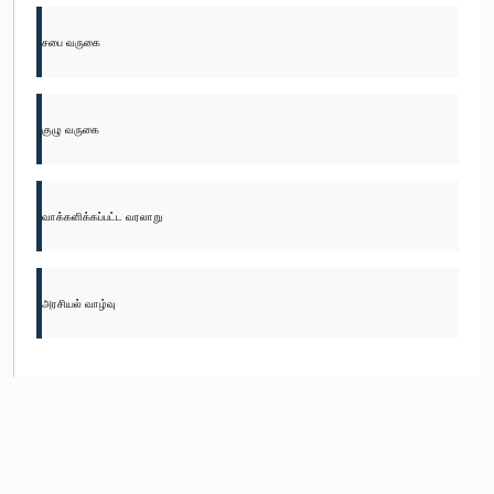
சபை வருகை
குழு வருகை
வாக்களிக்கப்பட்ட வரலாறு
அரசியல் வாழ்வு