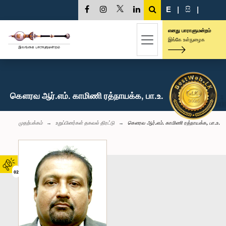
E
|
සි
|
எனது பாராளுமன்றம்
இங்கே உள்நுழைக
கௌரவ ஆர்.எம். காமிணி ரத்நாயக்க, பா.உ.
முதற்பக்கம்
உறுப்பினர்கள் தகவல் திரட்டு
கௌரவ ஆர்.எம். காமிணி ரத்நாயக்க, பா.உ.
02