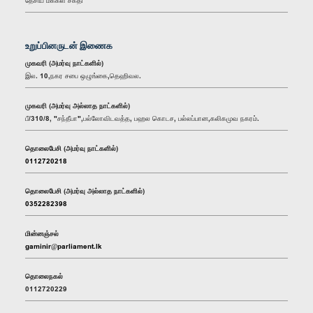
உறுப்பினருடன் இணைக
முகவரி (அமர்வு நாட்களில்)
இல. 10,நகர சபை ஒழுங்கை,தெஹிவல.
முகவரி (அமர்வு அல்லாத நாட்களில்)
பீ/310/8, "சந்தீபா",பல்லோவிடவத்த, பஹல கொடச, பல்லப்பான,கலிகமுவ நகரம்.
தொலைபேசி (அமர்வு நாட்களில்)
0112720218
தொலைபேசி (அமர்வு அல்லாத நாட்களில்)
0352282398
மின்னஞ்சல்
gaminir@parliament.lk
தொலைநகல்
0112720229