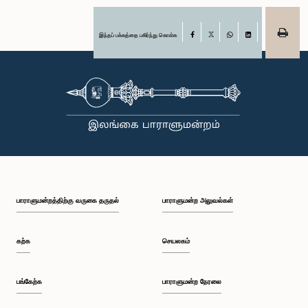
இந்தப் பக்கத்தை பகிர்ந்து கொள்க
Facebook
X
WhatsApp
LinkedIn
பாராளுமன்றத்திற்கு வருகை தருதல்
பாராளுமன்ற அலுவல்கள்
கற்க
செயலகம்
பங்கேற்க
பாராளுமன்ற நேரலை