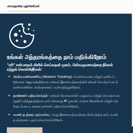
பாராளுமன்ற உறுப்பினர்கள்
முதற்பக்கம்
பாராளுமன்ற கையடக்க செயலி
உங்கள் அந்தரங்கத்தை நாம் மதிக்கிறோம்
"சரி" என்பதைக் கிளிக் செய்வதன் மூலம், பின்வருவனவற்றை நீங்கள்
ஏற்றுக் கொள்கிறீர்கள்:
அமர்வு கண்காணிப்பு (Session Tracking):
மென்மையான மற்றும் தனிப்பட்ட
ரீதியான அனுபவத்திற்காக எங்கள் இணையத்தளத்தில் உங்கள் செயற்பாட்டைக்
எம்மை பின்தொடர்க :
கண்காணிக்க அமர்வுகளைப் பயன்படுத்துகிறோம்.
தரவினைப் பதிவு செய்தல் :
எங்கள் சேவைகளின் பாதுகாப்பு மற்றும் செயற்பாட்டை
உறுதிப்படுத்துவதற்காக நாம் உங்களது IP முகவரி, சாதன விவரங்கள் மற்றும் பிற
விருதுகள்
தொடர்புடைய தரவை நாங்கள் பதிவு செய்கிறோம்.
பயனர் நடத்தை பகுப்பாய்வு :
எமது இணையத்தளத்தை மேம்படுத்த நாம் பயனர்
தனியுரிமைக் கொள்கை
நடத்தையை பகுப்பாய்வு செய்கிறோம்.
பதிப்புரிமை © இலங்கை பாராளுமன்றம்.