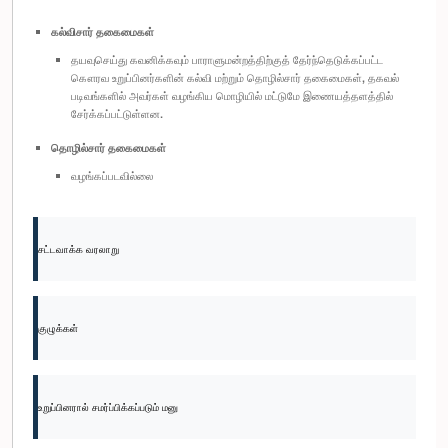
கல்விசார் தகைமைகள்
தயவுசெய்து கவனிக்கவும் பாராளுமன்றத்திற்குத் தேர்ந்தெடுக்கப்பட்ட
கௌரவ உறுப்பினர்களின் கல்வி மற்றும் தொழில்சார் தகைமைகள், தகவல்
படிவங்களில் அவர்கள் வழங்கிய மொழியில் மட்டுமே இணையத்தளத்தில்
சேர்க்கப்பட்டுள்ளன.
தொழில்சார் தகைமைகள்
வழங்கப்படவில்லை
சட்டவாக்க வரலாறு
குழுக்கள்
உறுப்பினரால் சமர்ப்பிக்கப்படும் மனு