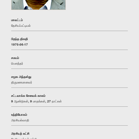
மாவட்டம்
தேசியப்பட்டியல்
பிறந்த திகதி
1970-06-17
சமயம்
பௌத்தர்
சமூக அந்தஸ்து
திருமணமானவர்
சட்டவாக்க சேவைக் காலம்
9 ஆண்டுகள், 9 மாதங்கள், 27 நாட்கள்
உத்தியோகம்
அரசியல்வாதி
அரசியற் கட்சி
தேசிய மக்கள் சக்தி