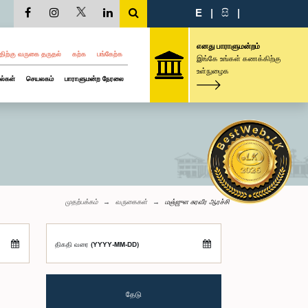
E
|
සි
|
எனது பாராளுமன்றம்
திற்கு வருகை தருதல்
கற்க
பங்கேற்க
இங்கே உங்கள் கணக்கிற்கு
உள்நுழைக
ல்கள்
செயலகம்
பாராளுமன்ற நேரலை
முதற்பக்கம்
வருகைகள்
மஞ்ஜுள சுரவீர ஆரச்சி
திகதி வரை (YYYY-MM-DD)
தேடு