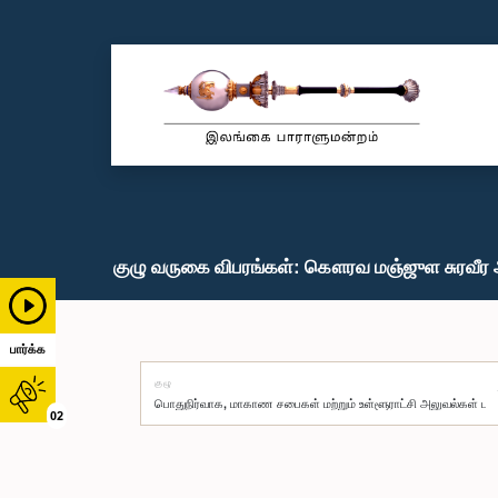
குழு வருகை விபரங்கள்: கௌரவ மஞ்ஜுள சுரவீர ஆ
பார்க்க
குழு
02