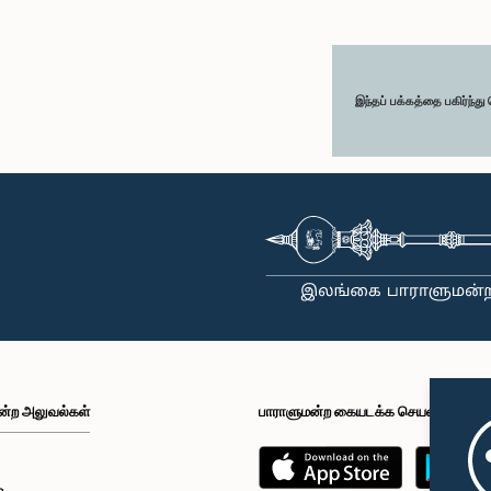
இந்தப் பக்கத்தை பகிர்ந்த
ன்ற அலுவல்கள்
பாராளுமன்ற கையடக்க செயலி
்