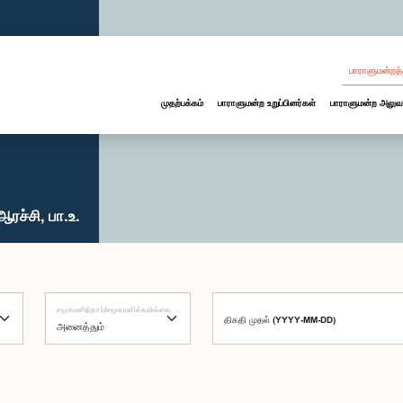
பாராளுமன்றத்
முதற்பக்கம்
பாராளுமன்ற உறுப்பினர்கள்
பாராளுமன்ற அலுவ
ரச்சி, பா.உ.
சமூகமளித்தார்/சமூகமளிக்கவில்லை
திகதி முதல் (YYYY-MM-DD)