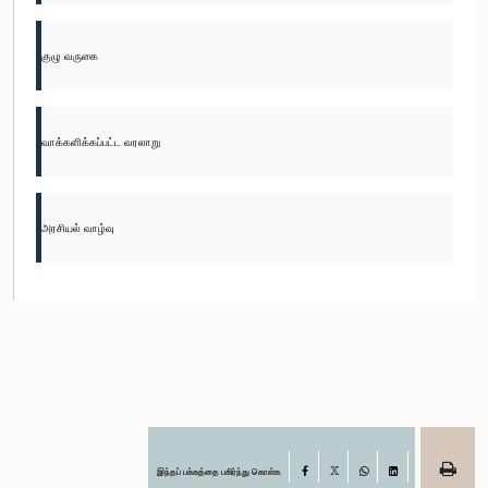
குழு வருகை
வாக்களிக்கப்பட்ட வரலாறு
அரசியல் வாழ்வு
இந்தப் பக்கத்தை பகிர்ந்து கொள்க
Facebook