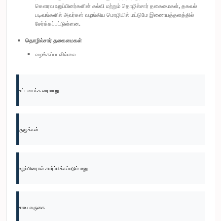
கௌரவ உறுப்பினர்களின் கல்வி மற்றும் தொழில்சார் தகைமைகள், தகவல்
படிவங்களில் அவர்கள் வழங்கிய மொழியில் மட்டுமே இணையத்தளத்தில்
சேர்க்கப்பட்டுள்ளன.
தொழில்சார் தகைமைகள்
வழங்கப்படவில்லை
சட்டவாக்க வரலாறு
குழுக்கள்
உறுப்பினரால் சமர்ப்பிக்கப்படும் மனு
சபை வருகை