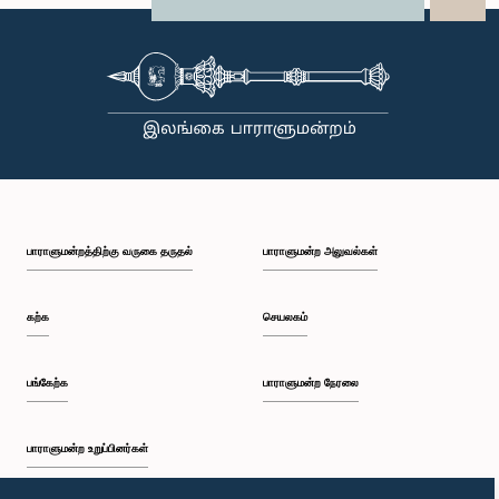
X
WhatsApp
LinkedIn
பாராளுமன்றத்திற்கு வருகை தருதல்
பாராளுமன்ற அலுவல்கள்
கற்க
செயலகம்
பங்கேற்க
பாராளுமன்ற நேரலை
பாராளுமன்ற உறுப்பினர்கள்