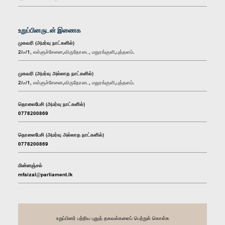
உறுப்பினருடன் இணைக
முகவரி (அமர்வு நாட்களில்)
2/டீ/1, எள்ளுச்சேனை,விருதோடை, மதுரங்குளி,புத்தளம்.
முகவரி (அமர்வு அல்லாத நாட்களில்)
2/டீ/1, எள்ளுச்சேனை,விருதோடை, மதுரங்குளி,புத்தளம்.
தொலைபேசி (அமர்வு நாட்களில்)
0778200869
தொலைபேசி (அமர்வு அல்லாத நாட்களில்)
0778200869
மின்னஞ்சல்
mfaizal@parliament.lk
உறுப்பினர் பற்றிய புதுத் தகவல்களைப் பெற்றுக் கொள்க