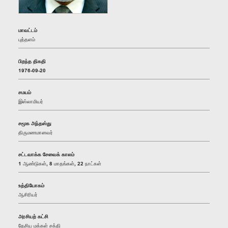
மாவட்டம்
புத்தளம்
பிறந்த திகதி
1976-09-20
சமயம்
இஸ்லாமியர்
சமூக அந்தஸ்து
திருமணமானவர்
சட்டவாக்க சேவைக் காலம்
1 ஆண்டுகள், 8 மாதங்கள், 22 நாட்கள்
உத்தியோகம்
ஆசிரியர்
அரசியற் கட்சி
தேசிய மக்கள் சக்தி