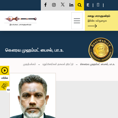
E
|
සි
|
எனது பாராளுமன்றம்
இங்கே உள்நுழைக
கௌரவ முஹம்மட் பைசல், பா.உ.
முதற்பக்கம்
உறுப்பினர்கள் தகவல் திரட்டு
கௌரவ முஹம்மட் பைசல், பா.உ.
பார்க்க
02