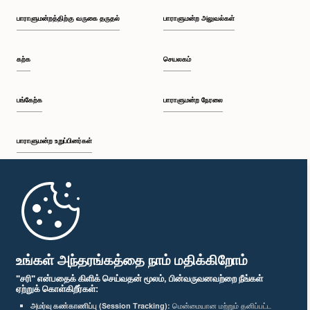
பாராளுமன்றத்திற்கு வருகை தருதல்
பாராளுமன்ற அலுவல்கள்
கற்க
செயலகம்
பங்கேற்க
பாராளுமன்ற நேரலை
பாராளுமன்ற உறுப்பினர்கள்
முதற்பக்கம்
பாராளுமன்ற கையடக்க செயலி
உங்கள் அந்தரங்கத்தை நாம் மதிக்கிறோம்
"சரி" என்பதைக் கிளிக் செய்வதன் மூலம், பின்வருவனவற்றை நீங்கள்
ஏற்றுக் கொள்கிறீர்கள்:
அமர்வு கண்காணிப்பு (Session Tracking):
மென்மையான மற்றும் தனிப்பட்ட