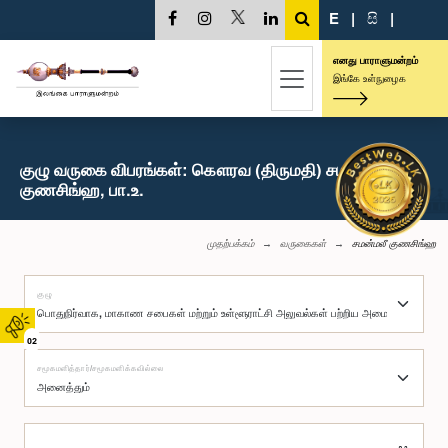
E
|
සි
|
எனது பாராளுமன்றம்
இங்கே உள்நுழைக
குழு வருகை விபரங்கள்: கௌரவ (திருமதி) சமன்மலீ
குணசிங்ஹ, பா.உ.
முதற்பக்கம்
வருகைகள்
சமன்மலீ குணசிங்ஹ
குழு
02
சமூகமளித்தார்/சமூகமளிக்கவில்லை