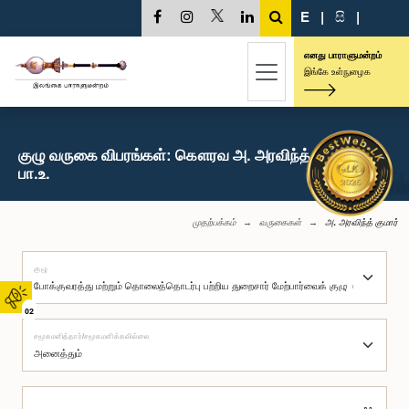
E
|
සි
|
எனது பாராளுமன்றம்
இங்கே உள்நுழைக
குழு வருகை விபரங்கள்: கௌரவ அ. அரவிந்த் குமார்,
பா.உ.
முதற்பக்கம்
வருகைகள்
அ. அரவிந்த் குமார்
குழு
02
சமூகமளித்தார்/சமூகமளிக்கவில்லை