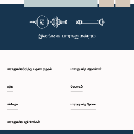
X
WhatsApp
LinkedIn
பாராளுமன்றத்திற்கு வருகை தருதல்
பாராளுமன்ற அலுவல்கள்
கற்க
செயலகம்
பங்கேற்க
பாராளுமன்ற நேரலை
பாராளுமன்ற உறுப்பினர்கள்