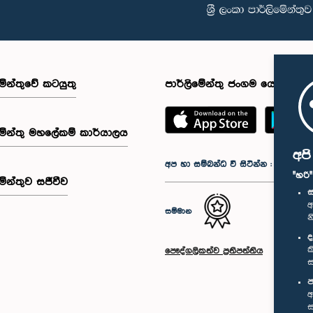
මේන්තුවේ කටයුතු
පාර්ලිමේන්තු ජංගම යෙදුම
මේන්තු මහලේකම් කාර්යාලය
අප
අප හා සම්බන්ධ වී සිටින්න :
"හරි
මේන්තුව සජීවීව
ස
අ
සම්මාන
න
ද
ක
පෞද්ගලිකත්ව ප්‍රතිපත්තිය
ස
ප
අ
ස