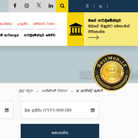
E
|
த
|
මගේ පාර්ලිමේන්තුව
ව නරඹන්න
දැනුමට
සම්බන්ධ වන්න
ඔබගේ ගිණුමට මෙතැනින්
පිවිසෙන්න
ම් කාර්යාලය
පාර්ලිමේන්තුව සජීවීව
මුල් පිටුව
පැමිණීමේ විස්තර
අ. අරවින්ද් කුමාර්
දින දක්වා (YYYY-MM-DD)
සොයන්න