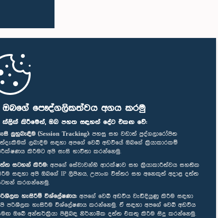
ි ඔබගේ පෞද්ගලිකත්වය අගය කරමු
" ක්ලික් කිරීමෙන්, ඔබ පහත සඳහන් දේට එකඟ වේ:
ැසි ලුහුබැඳීම (Session Tracking):
පහසු සහ වඩාත් පුද්ගලාරෝපිත
ත්දැකීමක් ලබාදීම සඳහා අපගේ වෙබ් අඩවියේ ඔබගේ ක්‍රියාකාරකම්
ිරීක්ෂණය කිරීමට අපි සැසි භාවිතා කරන්නෙමු.
ත්ත සටහන් කිරීම:
අපගේ සේවාවන්හි ආරක්ෂාව සහ ක්‍රියාකාරීත්වය සහතික
ිරීම සඳහා අපි ඔබගේ IP ලිපිනය, උපාංග විස්තර සහ අනෙකුත් අදාළ දත්ත
ටහන් කරගන්නෙමු.
රිශීලක හැසිරීම් විශ්ලේෂණය:
අපගේ වෙබ් අඩවිය වැඩිදියුණු කිරීම සඳහා
පි පරිශීලක හැසිරීම විශ්ලේෂණය කරන්නෙමු. ඒ සඳහා අපගේ වෙබ් අඩවිය
මඟ ඔබේ අන්තර්ක්‍රියා පිළිබඳ නිර්නාමික දත්ත එකතු කිරීම සිදු කරන්නෙමු.