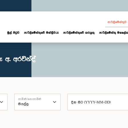
පාර්ලි‌මේන්තු
මුල් පිටුව
පාර්ලි‌මේන්තුවේ මන්ත්‍රීවරු
පාර්ලිමේන්තුවේ කටයුතු
පාර්ලිමේන්තු මහලේක
අ. අරවින්ද්
පැමිණි/නොපැමිණි
දින සිට (YYYY-MM-DD)