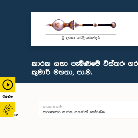
කාරක සභා පැමිණීමේ විස්තර: ගරු 
කුමාර් මහතා, පා.ම.
බලන්න
කාරක සභාව
02