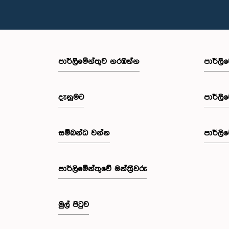
පාර්ලි‌මේන්තුව නරඹන්න
පාර්ලි
දැනුමට
පාර්ලි
සම්බන්ධ වන්න
පාර්ලි
පාර්ලි‌මේන්තුවේ මන්ත්‍රීවරු
මුල් පිටුව