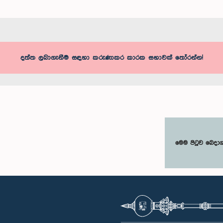
දත්ත ලබාගැනීම සඳහා කරුණාකර කාරක සභාවක් තෝරන්න!
මෙම පිටුව බෙදා