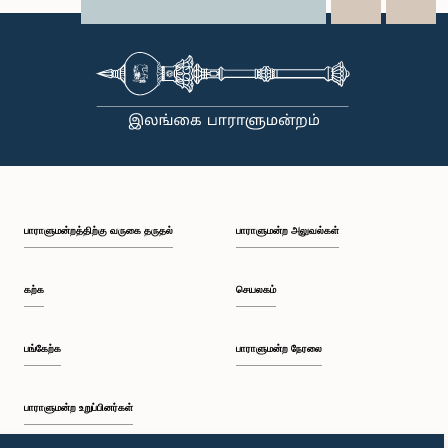
X
WhatsApp
LinkedIn
பாராளுமன்றத்திற்கு வருகை தருதல்
பாராளுமன்ற அலுவல்கள்
கற்க
செயலகம்
பங்கேற்க
பாராளுமன்ற நேரலை
பாராளுமன்ற உறுப்பினர்கள்