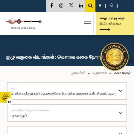
E
|
සි
|
எனது பாராளுமன்றம்
இங்கே உள்நுழைக
குழு வருகை விபரங்கள்: கௌரவ கனக ஹேரத், பா.உ.
முதற்பக்கம்
வருகைகள்
கனக ஹேரத்
குழு
02
சமூகமளித்தார்/சமூகமளிக்கவில்லை