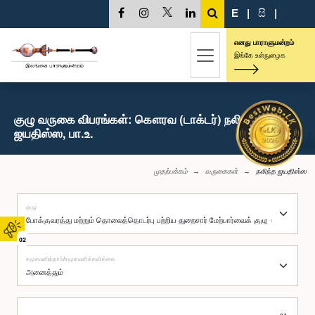
E
|
සි
|
எனது பாராளுமன்றம்
இங்கே உள்நுழைக
குழு வருகை விபரங்கள்: கௌரவ (டாக்டர்) நலிந்த
ஜயதிஸ்ஸ, பா.உ.
முதற்பக்கம்
வருகைகள்
நலிந்த ஜயதிஸ்ஸ
குழு
02
சமூகமளித்தார்/சமூகமளிக்கவில்லை