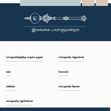
X
WhatsApp
LinkedIn
பாராளுமன்றத்திற்கு வருகை தருதல்
பாராளுமன்ற அலுவல்கள்
கற்க
செயலகம்
பங்கேற்க
பாராளுமன்ற நேரலை
பாராளுமன்ற உறுப்பினர்கள்