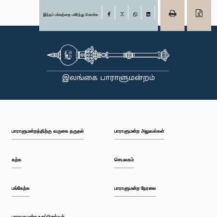
இந்தப் பக்கத்தை பகிர்ந்து கொள்க
Facebook
X
WhatsApp
LinkedIn
பாராளுமன்றத்திற்கு வருகை தருதல்
பாராளுமன்ற அலுவல்கள்
கற்க
செயலகம்
பங்கேற்க
பாராளுமன்ற நேரலை
பாராளுமன்ற உறுப்பினர்கள்