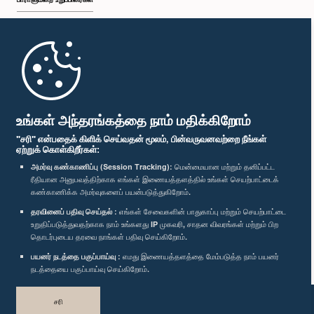
முதற்பக்கம்
பாராளுமன்ற கையடக்க செயலி
உங்கள் அந்தரங்கத்தை நாம் மதிக்கிறோம்
"சரி" என்பதைக் கிளிக் செய்வதன் மூலம், பின்வருவனவற்றை நீங்கள்
ஏற்றுக் கொள்கிறீர்கள்:
அமர்வு கண்காணிப்பு (Session Tracking):
மென்மையான மற்றும் தனிப்பட்ட
ரீதியான அனுபவத்திற்காக எங்கள் இணையத்தளத்தில் உங்கள் செயற்பாட்டைக்
எம்மை பின்தொடர்க :
கண்காணிக்க அமர்வுகளைப் பயன்படுத்துகிறோம்.
தரவினைப் பதிவு செய்தல் :
எங்கள் சேவைகளின் பாதுகாப்பு மற்றும் செயற்பாட்டை
விருதுகள்
உறுதிப்படுத்துவதற்காக நாம் உங்களது IP முகவரி, சாதன விவரங்கள் மற்றும் பிற
தொடர்புடைய தரவை நாங்கள் பதிவு செய்கிறோம்.
பயனர் நடத்தை பகுப்பாய்வு :
எமது இணையத்தளத்தை மேம்படுத்த நாம் பயனர்
தனியுரிமைக் கொள்கை
நடத்தையை பகுப்பாய்வு செய்கிறோம்.
பதிப்புரிமை © இலங்கை பாராளுமன்றம்.
சரி
முழுப்பதிப்புரிமையுடையது.