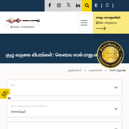
E
|
සි
|
எனது பாராளுமன்றம்
இங்கே உள்நுழைக
குழு வருகை விபரங்கள்: கௌரவ சமல் ராஜபக்ஷ, பா.உ.
முதற்பக்கம்
வருகைகள்
சமல் ராஜபக்ஷ
குழு
02
சமூகமளித்தார்/சமூகமளிக்கவில்லை