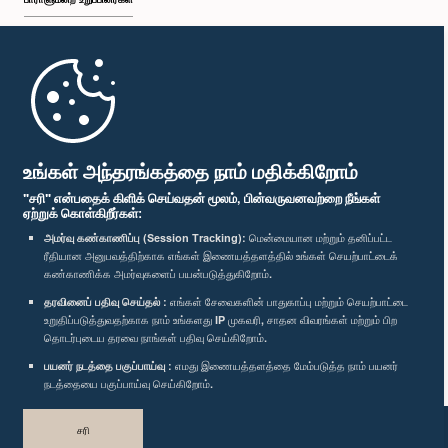
முதற்பக்கம்
பாராளுமன்ற கையடக்க செயலி
உங்கள் அந்தரங்கத்தை நாம் மதிக்கிறோம்
"சரி" என்பதைக் கிளிக் செய்வதன் மூலம், பின்வருவனவற்றை நீங்கள்
ஏற்றுக் கொள்கிறீர்கள்:
அமர்வு கண்காணிப்பு (Session Tracking):
மென்மையான மற்றும் தனிப்பட்ட
ரீதியான அனுபவத்திற்காக எங்கள் இணையத்தளத்தில் உங்கள் செயற்பாட்டைக்
எம்மை பின்தொடர்க :
கண்காணிக்க அமர்வுகளைப் பயன்படுத்துகிறோம்.
தரவினைப் பதிவு செய்தல் :
எங்கள் சேவைகளின் பாதுகாப்பு மற்றும் செயற்பாட்டை
விருதுகள்
உறுதிப்படுத்துவதற்காக நாம் உங்களது IP முகவரி, சாதன விவரங்கள் மற்றும் பிற
தொடர்புடைய தரவை நாங்கள் பதிவு செய்கிறோம்.
பயனர் நடத்தை பகுப்பாய்வு :
எமது இணையத்தளத்தை மேம்படுத்த நாம் பயனர்
தனியுரிமைக் கொள்கை
நடத்தையை பகுப்பாய்வு செய்கிறோம்.
பதிப்புரிமை © இலங்கை பாராளுமன்றம்.
சரி
முழுப்பதிப்புரிமையுடையது.