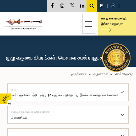
E
|
සි
|
எனது பாராளுமன்றம்
இங்கே உள்நுழைக
குழு வருகை விபரங்கள்: கௌரவ சமல் ராஜபக்ஷ, பா.உ.
முதற்பக்கம்
வருகைகள்
சமல் ராஜபக்ஷ
குழு
02
சமூகமளித்தார்/சமூகமளிக்கவில்லை