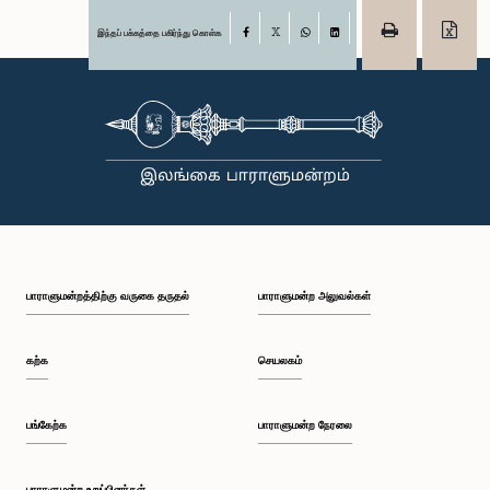
இந்தப் பக்கத்தை பகிர்ந்து கொள்க
Facebook
X
WhatsApp
LinkedIn
பாராளுமன்றத்திற்கு வருகை தருதல்
பாராளுமன்ற அலுவல்கள்
கற்க
செயலகம்
பங்கேற்க
பாராளுமன்ற நேரலை
பாராளுமன்ற உறுப்பினர்கள்