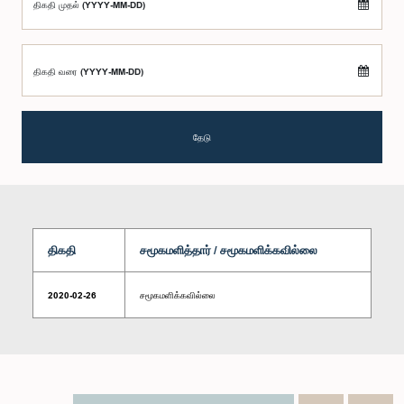
திகதி முதல் (YYYY-MM-DD)
திகதி வரை (YYYY-MM-DD)
தேடு
திகதி
சமூகமளித்தார் / சமூகமளிக்கவில்லை
2020-02-26
சமூகமளிக்கவில்லை