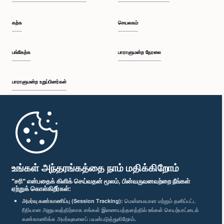
கற்க
செயலகம்
பங்கேற்க
பாராளுமன்ற நேரலை
பாராளுமன்ற உறுப்பினர்கள்
முதற்பக்கம்
பாராளுமன்ற கையடக்க செயலி
உங்கள் அந்தரங்கத்தை நாம் மதிக்கிறோம்
"சரி" என்பதைக் கிளிக் செய்வதன் மூலம், பின்வருவனவற்றை நீங்கள்
ஏற்றுக் கொள்கிறீர்கள்:
அமர்வு கண்காணிப்பு (Session Tracking):
மென்மையான மற்றும் தனிப்பட்ட
ரீதியான அனுபவத்திற்காக எங்கள் இணையத்தளத்தில் உங்கள் செயற்பாட்டைக்
எம்மை பின்தொடர்க :
கண்காணிக்க அமர்வுகளைப் பயன்படுத்துகிறோம்.