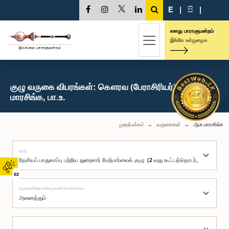
E
|
සි
|
எனது பாராளுமன்றம்
இங்கே உள்நுழைக
குழு வருகை விபரங்கள்: கௌரவ (பேராசிரியர்) ஆசு
மாரசிங்க, பா.உ.
முதற்பக்கம்
வருகைகள்
ஆசு மாரசிங்க
குழு
02
சமூகமளித்தார்/சமூகமளிக்கவில்லை