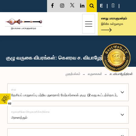
E
|
සි
|
எனது பாராளுமன்றம்
இங்கே உள்நுழைக
குழு வருகை விபரங்கள்: கௌரவ ச. வியாழேந்திரன், பா.உ.
முதற்பக்கம்
வருகைகள்
ச. வியாழேந்திரன்
குழு
02
சமூகமளித்தார்/சமூகமளிக்கவில்லை