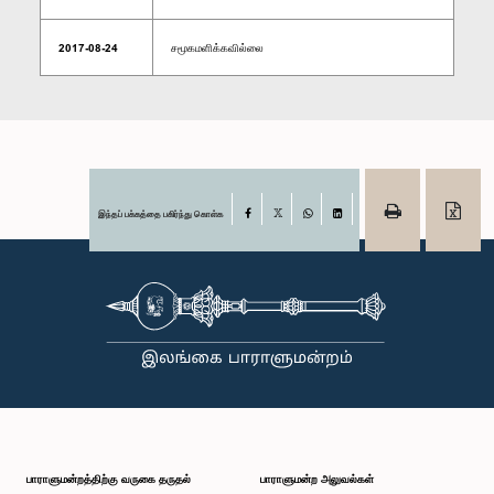
2017-08-24
சமூகமளிக்கவில்லை
இந்தப் பக்கத்தை பகிர்ந்து கொள்க
Facebook
X
WhatsApp
LinkedIn
பாராளுமன்றத்திற்கு வருகை தருதல்
பாராளுமன்ற அலுவல்கள்