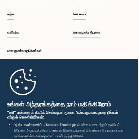
கற்க
செயலகம்
பங்கேற்க
பாராளுமன்ற நேரலை
பாராளுமன்ற உறுப்பினர்கள்
முதற்பக்கம்
பாராளுமன்ற கையடக்க செயலி
உங்கள் அந்தரங்கத்தை நாம் மதிக்கிறோம்
"சரி" என்பதைக் கிளிக் செய்வதன் மூலம், பின்வருவனவற்றை நீங்கள்
ஏற்றுக் கொள்கிறீர்கள்:
அமர்வு கண்காணிப்பு (Session Tracking):
மென்மையான மற்றும் தனிப்பட்ட
ரீதியான அனுபவத்திற்காக எங்கள் இணையத்தளத்தில் உங்கள் செயற்பாட்டைக்
எம்மை பின்தொடர்க :
கண்காணிக்க அமர்வுகளைப் பயன்படுத்துகிறோம்.