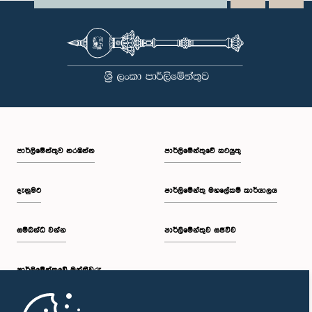
පාර්ලි‌මේන්තුව නරඹන්න
පාර්ලිමේන්තුවේ කටයුතු
දැනුමට
පාර්ලිමේන්තු මහලේකම් කාර්යාලය
සම්බන්ධ වන්න
පාර්ලිමේන්තුව සජීවීව
පාර්ලි‌මේන්තුවේ මන්ත්‍රීවරු
මුල් පිටුව