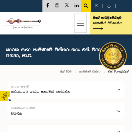
E
|
த
|
මගේ පාර්ලිමේන්තුව
මෙතැනින් පිවිසෙන්න
කාරක සභා පැමිණීමේ විස්තර: ගරු එස්. වියාලේන්ද්‍රන්
මහතා, පා.ම.
මුල් පිටුව
පැමිණීමේ විස්තර
එස්. වියාලේන්ද්‍රන්
කාරක සභාව
02
පැමිණි/නොපැමිණි