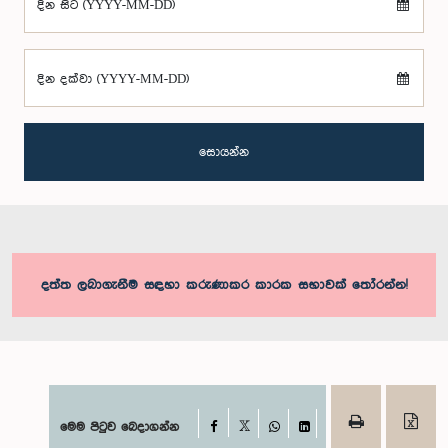
දින සිට (YYYY-MM-DD)
දින දක්වා (YYYY-MM-DD)
සොයන්න
දත්ත ලබාගැනීම සඳහා කරුණාකර කාරක සභාවක් තෝරන්න!
Facebook
මෙම පිටුව බෙදාගන්න
X
WhatsApp
LinkedIn