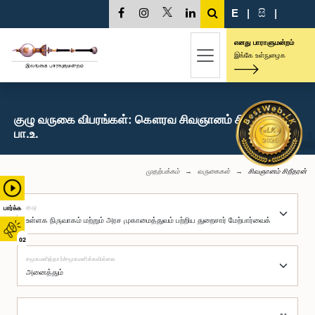
E
|
සි
|
எனது பாராளுமன்றம்
இங்கே உள்நுழைக
குழு வருகை விபரங்கள்: கௌரவ சிவஞானம் சிறீதரன்,
பா.உ.
முதற்பக்கம்
வருகைகள்
சிவஞானம் சிறீதரன்
குழு
பார்க்க
02
சமூகமளித்தார்/சமூகமளிக்கவில்லை