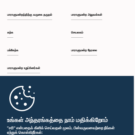
பாராளுமன்றத்திற்கு வருகை தருதல்
பாராளுமன்ற அலுவல்கள்
கற்க
செயலகம்
பங்கேற்க
பாராளுமன்ற நேரலை
பாராளுமன்ற உறுப்பினர்கள்
முதற்பக்கம்
பாராளுமன்ற கையடக்க செயலி
உங்கள் அந்தரங்கத்தை நாம் மதிக்கிறோம்
"சரி" என்பதைக் கிளிக் செய்வதன் மூலம், பின்வருவனவற்றை நீங்கள்
ஏற்றுக் கொள்கிறீர்கள்: