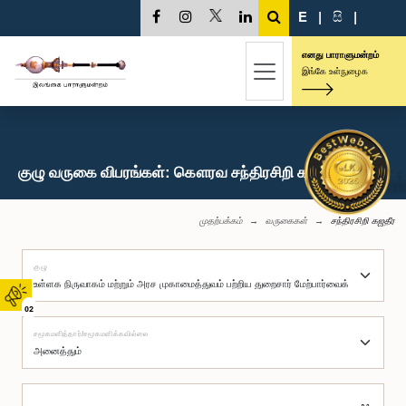
E
|
සි
|
எனது பாராளுமன்றம்
இங்கே உள்நுழைக
குழு வருகை விபரங்கள்: கௌரவ சந்திரசிறி கஜதீர, பா.உ.
முதற்பக்கம்
வருகைகள்
சந்திரசிறி கஜதீர
குழு
02
சமூகமளித்தார்/சமூகமளிக்கவில்லை