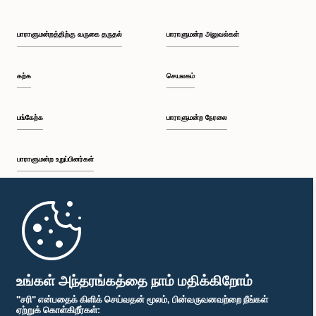
பாராளுமன்றத்திற்கு வருகை தருதல்
பாராளுமன்ற அலுவல்கள்
கற்க
செயலகம்
பங்கேற்க
பாராளுமன்ற நேரலை
பாராளுமன்ற உறுப்பினர்கள்
முதற்பக்கம்
பாராளுமன்ற கையடக்க செயலி
உங்கள் அந்தரங்கத்தை நாம் மதிக்கிறோம்
"சரி" என்பதைக் கிளிக் செய்வதன் மூலம், பின்வருவனவற்றை நீங்கள்
ஏற்றுக் கொள்கிறீர்கள்: