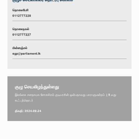
தொலைபேசி
0112777228
தொலைநகல்
0112777227
மின்னஞ்சல்
sgp@parliament.lk
குழு செயலிழந்துள்ளது
இலங்கை சனநாயக சோசலிசக் குடியரசின் ஒன்பதாவது பாராளுமன்றம் | 5 வது
கூட்டத்தொடர்
திகதி: 2024-09-24