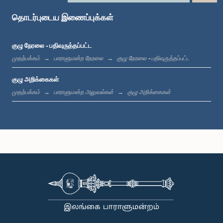
கௌரவ டீ. பி. ஹேரத், பா.உ.
உறுப்பினர்
தொடர்புடைய இணைப்புக்கள்
குழு நேரலை - பதிவுருத்தப்பட்ட
முதற்பக்கம்
பாராளுமன்ற நேரலை
குழு நேரலை - பதிவுருத்தப்பட்ட
குழு அறிக்கைகள்
முதற்பக்கம்
பாராளுமன்ற அலுவல்கள்
குழு அறிக்கைகள்
கௌரவ சட்டத்தரணி டப்ளியூ. டீ.ஜே. செனவிரத்ன, பா.உ.
உறுப்பினர்