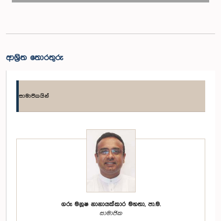
ආශ්‍රිත තොරතුරු
සාමාජිකයින්
ගරු මනූෂ නානායක්කාර මහතා, පා.ම.
සාමාජික