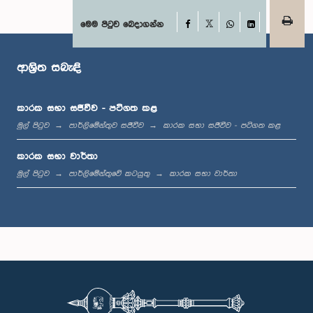
Facebook
මෙම පිටුව බෙදාගන්න
X
WhatsApp
LinkedIn
ගරු ඩී. බී. හේරත් මහතා, පා.ම.
සාමාජික
ආශ්‍රිත සබැඳි
කාරක සභා සජීවීව - පටිගත කළ
මුල් පිටුව
පාර්ලිමේන්තුව සජීවීව
කාරක සභා සජීවීව - පටිගත කළ
කාරක සභා වාර්තා
මුල් පිටුව
පාර්ලිමේන්තුවේ කටයුතු
කාරක සභා වාර්තා
ගරු නීතිඥ ඩබ්ලිව්. ඩී. ජේ. සෙනෙවිරත්න මහතා, පා.ම.
සාමාජික