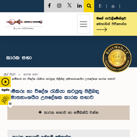
E
|
த
|
මගේ පාර්ලිමේන්තුව
මෙතැනින් පිවිසෙන්න
කාරක සභා
මුල් පිටුව
කාරක සභා
කම්කරු හා විදේශ රැකියා කටයුතු පිළිබඳ අමාත්‍යාංශයීය උපදේශක කාරක සභාව
බලන්න
කම්කරු හා විදේශ රැකියා කටයුතු පිළිබඳ
අමාත්‍යාංශයීය උපදේශක කාරක සභාව
02
කාරක සභාව හා සම්බන්ධ වන්න