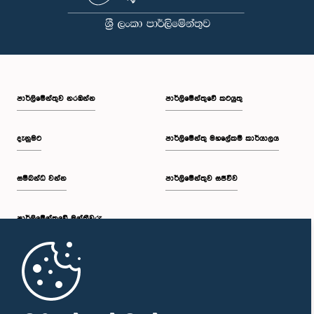
පාර්ලි‌මේන්තුව නරඹන්න
පාර්ලිමේන්තුවේ කටයුතු
ගරු ජනාධිපති නීතිඥ ජයන්ත වීරසිංහ මහතා, පා.ම.
සාමාජික
දැනුමට
පාර්ලිමේන්තු මහලේකම් කාර්යාලය
සම්බන්ධ වන්න
පාර්ලිමේන්තුව සජීවීව
පාර්ලි‌මේන්තුවේ මන්ත්‍රීවරු
මුල් පිටුව
ගරු හෙක්ටර් අප්පුහාමි මහතා, පා.ම.