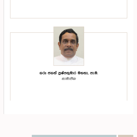
ගරු ජගත් පුෂ්පකුමාර මහතා, පා.ම.
සාමාජික