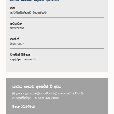
කාරක සභා‌වේ ලේකම් අමතන්න
නම
පාර්ලිමේන්තුවේ මහලේකම්
දුරකථන
0112777228
ෆැක්ස්
0112777227
ඊ-මේල් ලිපිනය
sgp@parliament.lk
කාරක සභාව අහෝසි වී ඇත
ශ්‍රී ලංකා ප්‍රජාතාන්ත්‍රික සමාජවාදී ජනරජයේ නවවැනි
පාර්ලිමේන්තුව | 5 වැනි සභාවාරය
දිනය: 2024-09-24