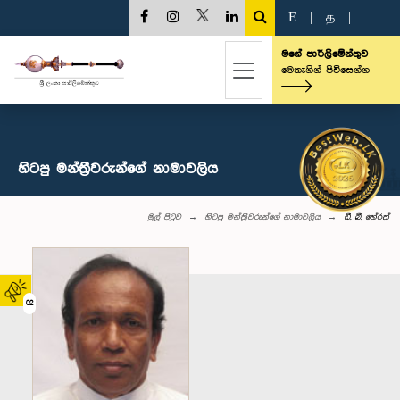
E
|
த
|
මගේ පාර්ලිමේන්තුව
මෙතැනින් පිවිසෙන්න
හිටපු මන්ත්‍රීවරුන්ගේ නාමාවලිය
මුල් පිටුව
හිටපු මන්ත්‍රීවරුන්ගේ නාමාවලිය
ඩී. බී. හේරත්
02