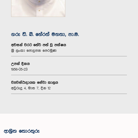
ගරු ඩී. බී. හේරත් මහතා, පා.ම.
අවසන් වරට තේරී පත් වූ පක්ෂය
ශ්‍රී ලංකා පොදුජන පෙරමුණ
උපන් දිනය
1956-05-23
ව්‍යවස්ථාදායක සේවා කාලය
අවුරුදු 4, මාස 7, දින 12
ආශ්‍රිත තොරතුරු