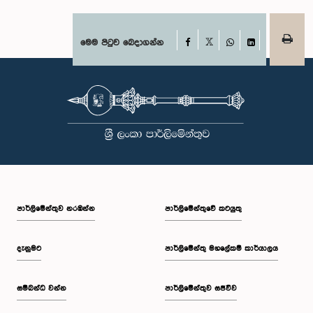
Facebook
මෙම පිටුව බෙදාගන්න
X
WhatsApp
LinkedIn
පාර්ලි‌මේන්තුව නරඹන්න
පාර්ලිමේන්තුවේ කටයුතු
දැනුමට
පාර්ලිමේන්තු මහලේකම් කාර්යාලය
සම්බන්ධ වන්න
පාර්ලිමේන්තුව සජීවීව