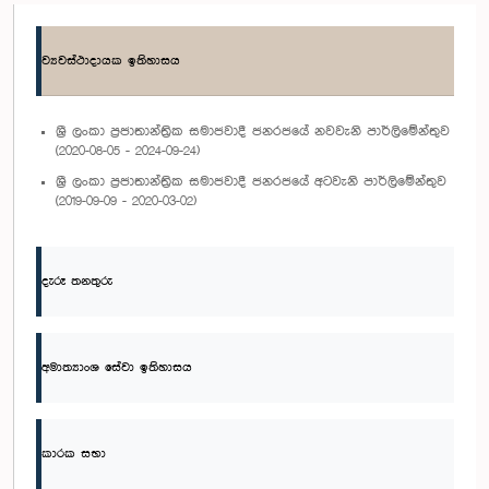
ව්‍යවස්ථාදායක ඉතිහාසය
ශ්‍රී ලංකා ප්‍රජාතාන්ත්‍රික සමාජවාදී ජනරජයේ නවවැනි පාර්ලිමේන්තුව
(2020-08-05 - 2024-09-24)
ශ්‍රී ලංකා ප්‍රජාතාන්ත්‍රික සමාජවාදී ජනරජයේ අටවැනි පාර්ලිමේන්තුව
(2019-09-09 - 2020-03-02)
දැරූ තනතුරු
අමාත්‍යාංශ සේවා ඉතිහාසය
කාරක සභා