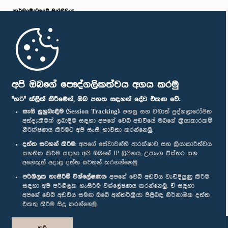
පාර්ලි‌මේන්තුවේ මන්ත්‍රීවරු
මුල් පිටුව
පාර්ලිමේන්තු ජංගම යෙදුම
අපි ඔබගේ පෞද්ගලිකත්වය අගය කරමු
"හරි" ක්ලික් කිරීමෙන්, ඔබ පහත සඳහන් දේට එකඟ වේ:
සැසි ලුහුබැඳීම (Session Tracking):
පහසු සහ වඩාත් පුද්ගලාරෝපිත
අත්දැකීමක් ලබාදීම සඳහා අපගේ වෙබ් අඩවියේ ඔබගේ ක්‍රියාකාරකම්
නිරීක්ෂණය කිරීමට අපි සැසි භාවිතා කරන්නෙමු.
අප හා සම්බන්ධ වී සිටින්න :
දත්ත සටහන් කිරීම:
අපගේ සේවාවන්හි ආරක්ෂාව සහ ක්‍රියාකාරීත්වය
සහතික කිරීම සඳහා අපි ඔබගේ IP ලිපිනය, උපාංග විස්තර සහ
අනෙකුත් අදාළ දත්ත සටහන් කරගන්නෙමු.
සම්මාන
පරිශීලක හැසිරීම් විශ්ලේෂණය:
අපගේ වෙබ් අඩවිය වැඩිදියුණු කිරීම
සඳහා අපි පරිශීලක හැසිරීම විශ්ලේෂණය කරන්නෙමු. ඒ සඳහා
අපගේ වෙබ් අඩවිය සමඟ ඔබේ අන්තර්ක්‍රියා පිළිබඳ නිර්නාමික දත්ත
පෞද්ගලිකත්ව ප්‍රතිපත්තිය
එකතු කිරීම සිදු කරන්නෙමු.
© ශ්‍රී ලංකා පාර්ලි‌මේන්තුව.