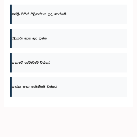
මන්ත්‍රී විසින් පිළිගන්වන ලද පෙත්සම්
පිළිතුරු දෙන ලද ප්‍රශ්න
සභාවේ පැමිණීමේ විස්තර
කාරක සභා පැමිණීමේ විස්තර