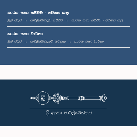
සාමාජික
කාරක සභා සජීවීව - පටිගත කළ
මුල් පිටුව
පාර්ලිමේන්තුව සජීවීව
කාරක සභා සජීවීව - පටිගත කළ
කාරක සභා වාර්තා
මුල් පිටුව
පාර්ලිමේන්තුවේ කටයුතු
කාරක සභා වාර්තා
ගරු ජනාධිපති නීතිඥ ජයන්ත වීරසිංහ මහතා, පා.ම.
සාමාජික