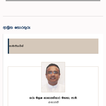
ආශ්‍රිත තොරතුරු
සාමාජිකයින්
ගරු මනූෂ නානායක්කාර මහතා, පා.ම.
සභාපති