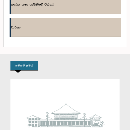
කාරක සභා පැමිණීමේ විස්තර
ගරු ඩී. බී. හේරත් මහතා, පා.ම.
සාමාජික
වාර්තා
නවතම පුවත්
ගරු නීතිඥ ඩබ්ලිව්. ඩී. ජේ. සෙනෙවිරත්න මහතා, පා.ම.
සාමාජික