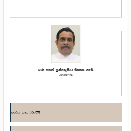
ගරු ජගත් පුෂ්පකුමාර මහතා, පා.ම.
සාමාජික
කාරක සභා රැස්වීම්