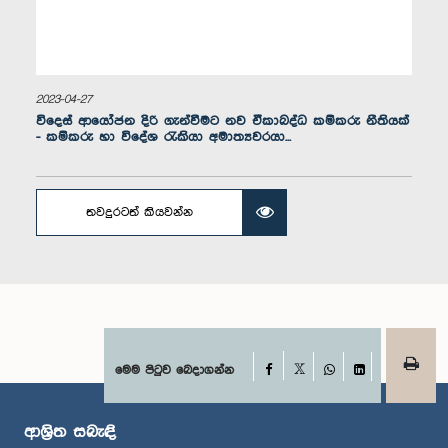
2023-04-27
විදෙස් ආයෝජන දිරි ගැන්වීමට නව ඒකාබද්ධ කම්කරු නීතියක්
- කම්කරු හා විදේශ රැකියා අමාත්‍යවරයා...
ගරු හෙක්ටර් අප්පුහාමි මහතා, පා.ම.
සාමාජික
තවදුරටත් කියවන්න
Facebook
මෙම පිටුව බෙදාගන්න
X
WhatsApp
LinkedIn
ආශ්‍රිත සබැඳි
ගරු එම්. උදයකුමාර් මහතා, පා.ම.