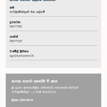
කාරක සභා‌වේ ලේකම් අමතන්න
නම
පාර්ලිමේන්තුවේ මහ ලේකම්
දුරකථන
0112777100
ෆැක්ස්
0112777227
ඊ-මේල් ලිපිනය
sgp@parliament.lk
කාරක සභාව අහෝසි වී ඇත
ශ්‍රී ලංකා ප්‍රජාතාන්ත්‍රික සමාජවාදී ජනරජයේ නවවැනි
පාර්ලිමේන්තුව | 4 වැනි සභාවාරය
දිනය: 2024-09-24