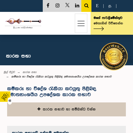
E
|
த
|
මගේ පාර්ලිමේන්තුව
මෙතැනින් පිවිසෙන්න
කාරක සභා
මුල් පිටුව
කාරක සභා
කම්කරු හා විදේශ රැකියා කටයුතු පිළිබඳ අමාත්‍යාංශයීය උපදේශක කාරක සභාව
කම්කරු හා විදේශ රැකියා කටයුතු පිළිබඳ
අමාත්‍යාංශයීය උපදේශක කාරක සභාව
02
කාරක සභාව හා සම්බන්ධ වන්න