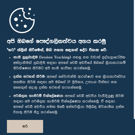
මුල් පිටුව
පාර්ලිමේන්තු ජංගම යෙදුම
අපි ඔබගේ පෞද්ගලිකත්වය අගය කරමු
"හරි" ක්ලික් කිරීමෙන්, ඔබ පහත සඳහන් දේට එකඟ වේ:
සැසි ලුහුබැඳීම (Session Tracking):
පහසු සහ වඩාත් පුද්ගලාරෝපිත
අත්දැකීමක් ලබාදීම සඳහා අපගේ වෙබ් අඩවියේ ඔබගේ ක්‍රියාකාරකම්
නිරීක්ෂණය කිරීමට අපි සැසි භාවිතා කරන්නෙමු.
අප හා සම්බන්ධ වී සිටින්න :
දත්ත සටහන් කිරීම:
අපගේ සේවාවන්හි ආරක්ෂාව සහ ක්‍රියාකාරීත්වය
සහතික කිරීම සඳහා අපි ඔබගේ IP ලිපිනය, උපාංග විස්තර සහ
අනෙකුත් අදාළ දත්ත සටහන් කරගන්නෙමු.
සම්මාන
පරිශීලක හැසිරීම් විශ්ලේෂණය:
අපගේ වෙබ් අඩවිය වැඩිදියුණු කිරීම
සඳහා අපි පරිශීලක හැසිරීම විශ්ලේෂණය කරන්නෙමු. ඒ සඳහා
අපගේ වෙබ් අඩවිය සමඟ ඔබේ අන්තර්ක්‍රියා පිළිබඳ නිර්නාමික දත්ත
පෞද්ගලිකත්ව ප්‍රතිපත්තිය
එකතු කිරීම සිදු කරන්නෙමු.
© ශ්‍රී ලංකා පාර්ලි‌මේන්තුව.
හරි
සියලු හිමිකම් ඇවිරිණි.
නිර්මාණය සහ සංවර්ධනය
TekGeeks