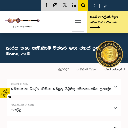
E
|
த
|
මගේ පාර්ලිමේන්තුව
මෙතැනින් පිවිසෙන්න
කාරක සභා පැමිණීමේ විස්තර: ගරු ජගත් පුෂ්පකුමාර
මහතා, පා.ම.
මුල් පිටුව
පැමිණීමේ විස්තර
ජගත් පුෂ්පකුමාර
කාරක සභාව
02
පැමිණි/නොපැමිණි