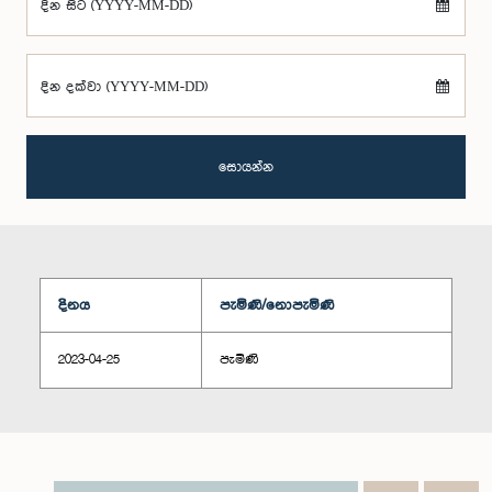
දින සිට (YYYY-MM-DD)
දින දක්වා (YYYY-MM-DD)
සොයන්න
දිනය
පැමිණි/නොපැමිණි
2023-04-25
පැමිණි