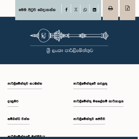
Facebook
මෙම පිටුව බෙදාගන්න
X
WhatsApp
LinkedIn
පාර්ලි‌මේන්තුව නරඹන්න
පාර්ලිමේන්තුවේ කටයුතු
දැනුමට
පාර්ලිමේන්තු මහලේකම් කාර්යාලය
සම්බන්ධ වන්න
පාර්ලිමේන්තුව සජීවීව
පාර්ලි‌මේන්තුවේ මන්ත්‍රීවරු