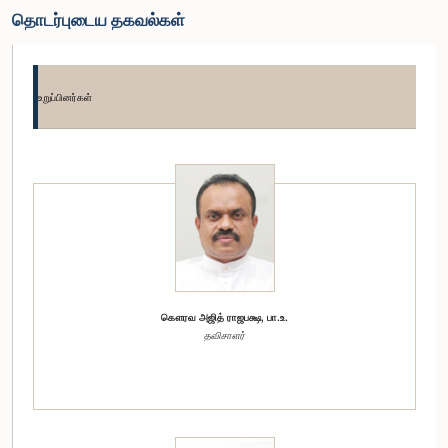
தொடர்புடைய தகவல்கள்
உறுப்பினர்கள்
கௌரவ அஜித் ராஜபக்ஷ, பா.உ.
தவிசாளர்