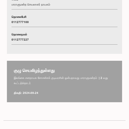
பாராளுமன்ற செயலாளர் நாயகம்
தொலைபேசி
0112777100
தொலைநகல்
0112777227
குழு செயலிழந்துள்ளது
இலங்கை சனநாயக சோசலிசக் குடியரசின் ஒன்பதாவது பாராளுமன்றம் | 2 வது
கூட்டத்தொடர்
திகதி: 2024-09-24