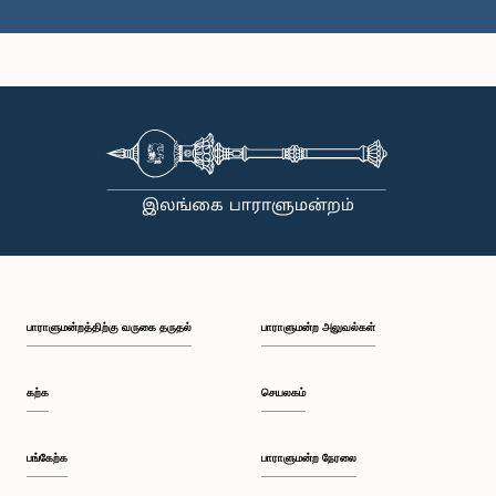
கௌரவ (டாக்டர்) ராஜித சேனாரத்ன, பா.உ.
உறுப்பினர்
பாராளுமன்றத்திற்கு வருகை தருதல்
பாராளுமன்ற அலுவல்கள்
கற்க
செயலகம்
பங்கேற்க
பாராளுமன்ற நேரலை
கௌரவ சட்டத்தரணி சந்திம வீரக்கொடி, பா.உ.