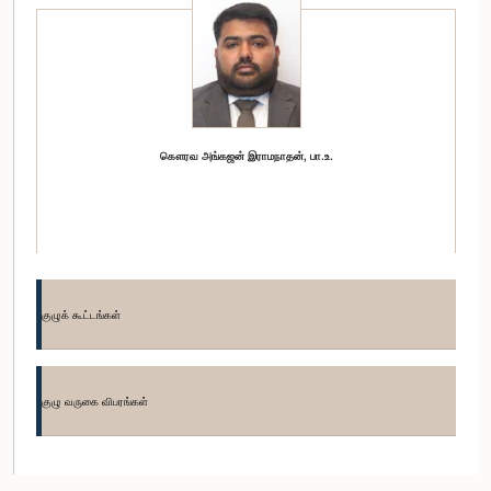
கௌரவ அங்கஜன் இராமநாதன், பா.உ.
குழுக் கூட்டங்கள்
குழு வருகை விபரங்கள்
கௌரவ (திருமதி) சட்டத்தரணி பவித்ராதேவி வன்னிஆரச்சி, பா.உ.
உறுப்பினர்