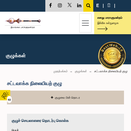
E
|
සි
|
எனது பாராளுமன்றம்
இங்கே உள்நுழைக
குழுக்கள்
முதற்பக்கம்
குழுக்கள்
சட்டவாக்க நிலையியற் குழு
சட்டவாக்க நிலையியற் குழு
குழுவை பின் தொடர
02
குழுச் செயலாளரை தொடர்பு கொள்க
பெயர்