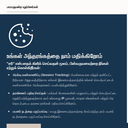
உறுப்பினர்
பாராளுமன்ற உறுப்பினர்கள்
முதற்பக்கம்
பாராளுமன்ற கையடக்க செயலி
உங்கள் அந்தரங்கத்தை நாம் மதிக்கிறோம்
"சரி" என்பதைக் கிளிக் செய்வதன் மூலம், பின்வருவனவற்றை நீங்கள்
ஏற்றுக் கொள்கிறீர்கள்:
அமர்வு கண்காணிப்பு (Session Tracking):
மென்மையான மற்றும் தனிப்பட்ட
கௌரவ கோவிந்தன் கருணாகரம், பா.உ.
ரீதியான அனுபவத்திற்காக எங்கள் இணையத்தளத்தில் உங்கள் செயற்பாட்டைக்
எம்மை பின்தொடர்க :
உறுப்பினர்
கண்காணிக்க அமர்வுகளைப் பயன்படுத்துகிறோம்.
தரவினைப் பதிவு செய்தல் :
எங்கள் சேவைகளின் பாதுகாப்பு மற்றும் செயற்பாட்டை
உறுதிப்படுத்துவதற்காக நாம் உங்களது IP முகவரி, சாதன விவரங்கள் மற்றும் பிற
விருதுகள்
தொடர்புடைய தரவை நாங்கள் பதிவு செய்கிறோம்.
பயனர் நடத்தை பகுப்பாய்வு :
எமது இணையத்தளத்தை மேம்படுத்த நாம் பயனர்
தனியுரிமைக் கொள்கை
நடத்தையை பகுப்பாய்வு செய்கிறோம்.
பதிப்புரிமை © இலங்கை பாராளுமன்றம்.