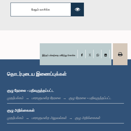
மேலும் வாசிக்க
கௌரவ சட்டத்தரணி மொஹான் பிரியதர்ஷன த சில்வா, பா.உ.
உறுப்பினர்
இந்தப் பக்கத்தை பகிர்ந்து கொள்க
Facebook
X
WhatsApp
LinkedIn
தொடர்புடைய இணைப்புக்கள்
குழு நேரலை - பதிவுருத்தப்பட்ட
முதற்பக்கம்
பாராளுமன்ற நேரலை
குழு நேரலை - பதிவுருத்தப்பட்ட
கௌரவ சட்டத்தரணி சிசிர ஜயகொடி, பா.உ.
உறுப்பினர்
குழு அறிக்கைகள்
முதற்பக்கம்
பாராளுமன்ற அலுவல்கள்
குழு அறிக்கைகள்