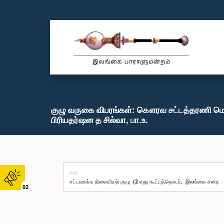
குழு வருகை விபரங்கள்: கௌரவ சட்டத்தரணி ம
பிரியதர்ஷன த சில்வா, பா.உ.
குழு
02