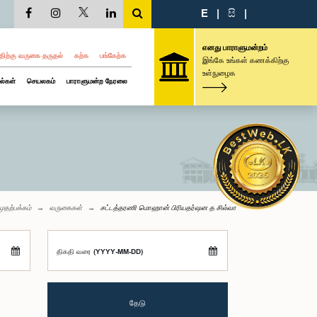
E
|
සි
|
எனது பாராளுமன்றம்
திற்கு வருகை தருதல்
கற்க
பங்கேற்க
இங்கே உங்கள் கணக்கிற்கு
உள்நுழைக
ல்கள்
செயலகம்
பாராளுமன்ற நேரலை
முதற்பக்கம்
வருகைகள்
சட்டத்தரணி மொஹான் பிரியதர்ஷன த சில்வா
திகதி வரை (YYYY-MM-DD)
தேடு