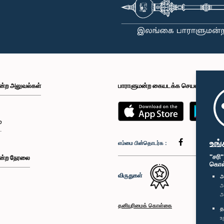
ன்ற அலுவல்கள்
பாராளுமன்ற கையடக்க செயலி
்
உங்
எம்மை பின்தொடர்க :
"சரி
ன்ற நேரலை
கொள்க
விருதுகள்
அ
அ
அ
தனியுரிமைக் கொள்கை
த
உ