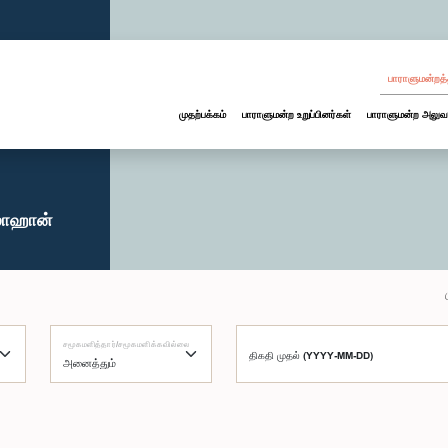
பாராளுமன்றத்
முதற்பக்கம்
பாராளுமன்ற உறுப்பினர்கள்
பாராளுமன்ற அலுவ
ொஹான்
சமூகமளித்தார்/சமூகமளிக்கவில்லை
திகதி முதல் (YYYY-MM-DD)