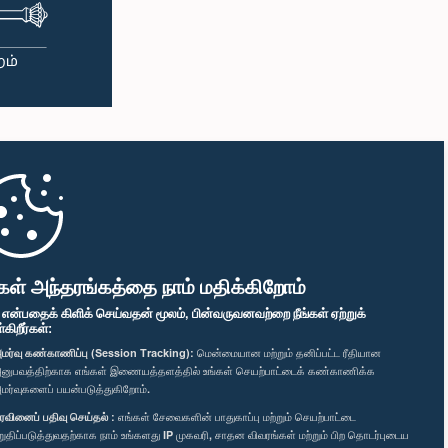
கள் அந்தரங்கத்தை நாம் மதிக்கிறோம்
" என்பதைக் கிளிக் செய்வதன் மூலம், பின்வருவனவற்றை நீங்கள் ஏற்றுக்
ிறீர்கள்:
மர்வு கண்காணிப்பு (Session Tracking):
மென்மையான மற்றும் தனிப்பட்ட ரீதியான
னுபவத்திற்காக எங்கள் இணையத்தளத்தில் உங்கள் செயற்பாட்டைக் கண்காணிக்க
மர்வுகளைப் பயன்படுத்துகிறோம்.
ரவினைப் பதிவு செய்தல் :
எங்கள் சேவைகளின் பாதுகாப்பு மற்றும் செயற்பாட்டை
றுதிப்படுத்துவதற்காக நாம் உங்களது IP முகவரி, சாதன விவரங்கள் மற்றும் பிற தொடர்புடைய