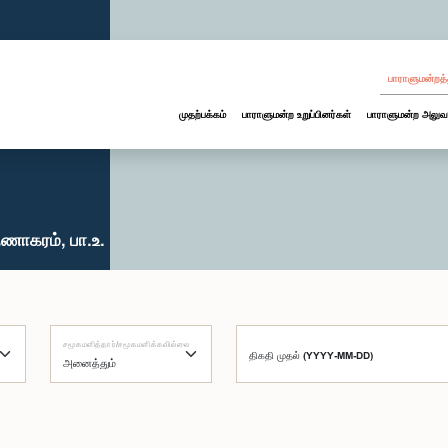
பாராளுமன்றத்
முதற்பக்கம்
பாராளுமன்ற உறுப்பினர்கள்
பாராளுமன்ற அலுவ
ணாகரம், பா.உ.
சமூகமளித்தார்/சமூகமளிக்கவில்லை
திகதி முதல் (YYYY-MM-DD)