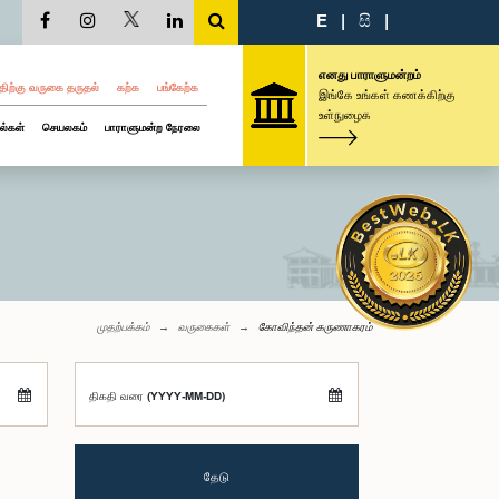
E
|
සි
|
எனது பாராளுமன்றம்
திற்கு வருகை தருதல்
கற்க
பங்கேற்க
இங்கே உங்கள் கணக்கிற்கு
உள்நுழைக
ல்கள்
செயலகம்
பாராளுமன்ற நேரலை
முதற்பக்கம்
வருகைகள்
கோவிந்தன் கருணாகரம்
திகதி வரை (YYYY-MM-DD)
தேடு