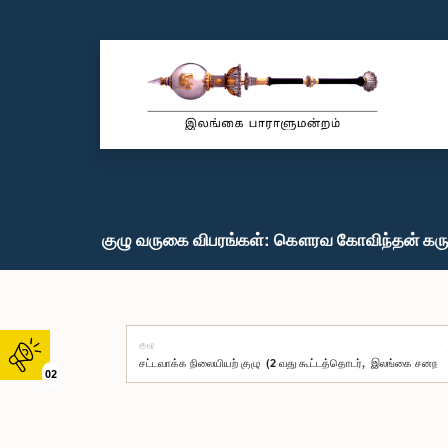
குழு வருகை விபரங்கள்: கௌரவ கோவிந்தன் கரு
குழு
02