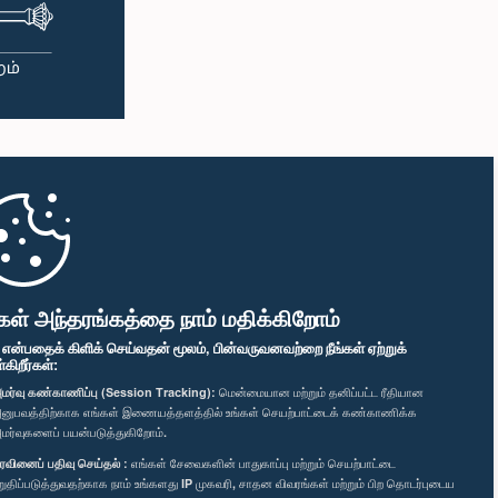
கள் அந்தரங்கத்தை நாம் மதிக்கிறோம்
" என்பதைக் கிளிக் செய்வதன் மூலம், பின்வருவனவற்றை நீங்கள் ஏற்றுக்
ிறீர்கள்:
மர்வு கண்காணிப்பு (Session Tracking):
மென்மையான மற்றும் தனிப்பட்ட ரீதியான
னுபவத்திற்காக எங்கள் இணையத்தளத்தில் உங்கள் செயற்பாட்டைக் கண்காணிக்க
மர்வுகளைப் பயன்படுத்துகிறோம்.
ரவினைப் பதிவு செய்தல் :
எங்கள் சேவைகளின் பாதுகாப்பு மற்றும் செயற்பாட்டை
றுதிப்படுத்துவதற்காக நாம் உங்களது IP முகவரி, சாதன விவரங்கள் மற்றும் பிற தொடர்புடைய