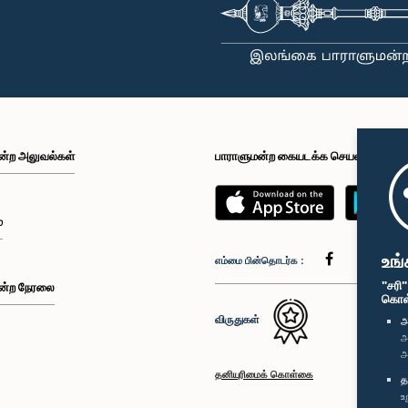
ன்ற அலுவல்கள்
பாராளுமன்ற கையடக்க செயலி
்
உங்
எம்மை பின்தொடர்க :
"சரி
ன்ற நேரலை
கொள்க
விருதுகள்
அ
அ
அ
தனியுரிமைக் கொள்கை
த
உ