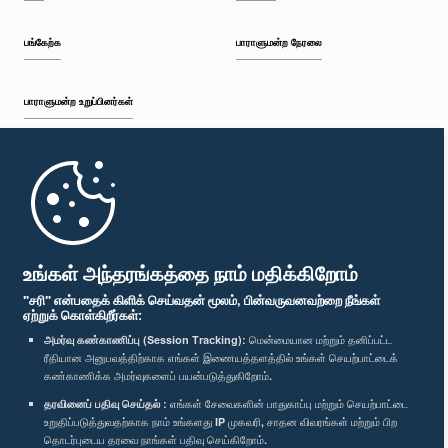
பங்கேற்க
பாராளுமன்ற நேரலை
பாராளுமன்ற உறுப்பினர்கள்
முதற்பக்கம்
பாராளுமன்ற கையடக்க செயலி
உங்கள் அந்தரங்கத்தை நாம் மதிக்கிறோம்
"சரி" என்பதைக் கிளிக் செய்வதன் மூலம், பின்வருவனவற்றை நீங்கள்
ஏற்றுக் கொள்கிறீர்கள்:
அமர்வு கண்காணிப்பு (Session Tracking):
மென்மையான மற்றும் தனிப்பட்ட
ரீதியான அனுபவத்திற்காக எங்கள் இணையத்தளத்தில் உங்கள் செயற்பாட்டைக்
எம்மை பின்தொடர்க :
கண்காணிக்க அமர்வுகளைப் பயன்படுத்துகிறோம்.
தரவினைப் பதிவு செய்தல் :
எங்கள் சேவைகளின் பாதுகாப்பு மற்றும் செயற்பாட்டை
விருதுகள்
உறுதிப்படுத்துவதற்காக நாம் உங்களது IP முகவரி, சாதன விவரங்கள் மற்றும் பிற
தொடர்புடைய தரவை நாங்கள் பதிவு செய்கிறோம்.