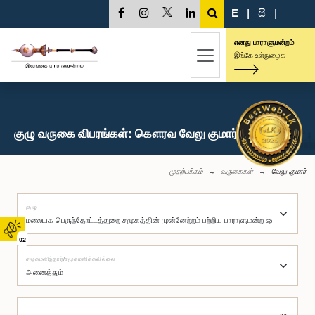
E
|
සි
|
எனது பாராளுமன்றம்
இங்கே உள்நுழைக
குழு வருகை விபரங்கள்: கௌரவ வேலு குமார், பா.உ.
முதற்பக்கம்
வருகைகள்
வேலு குமார்
குழு
02
சமூகமளித்தார்/சமூகமளிக்கவில்லை