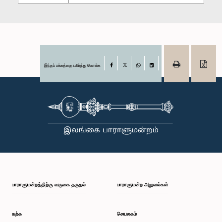
இந்தப் பக்கத்தை பகிர்ந்து கொள்க
Facebook
X
WhatsApp
LinkedIn
பாராளுமன்றத்திற்கு வருகை தருதல்
பாராளுமன்ற அலுவல்கள்
கற்க
செயலகம்