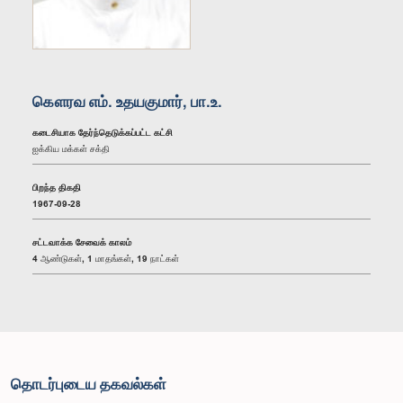
கௌரவ எம். உதயகுமார், பா.உ.
கடைசியாக தேர்ந்தெடுக்கப்பட்ட கட்சி
ஐக்கிய மக்கள் சக்தி
பிறந்த திகதி
1967-09-28
சட்டவாக்க சேவைக் காலம்
4 ஆண்டுகள், 1 மாதங்கள், 19 நாட்கள்
தொடர்புடைய தகவல்கள்