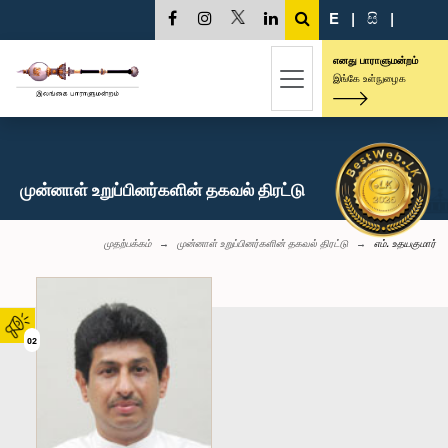
E
|
සි
|
எனது பாராளுமன்றம்
இங்கே உள்நுழைக
முன்னாள் உறுப்பினர்களின் தகவல் திரட்டு
முதற்பக்கம்
முன்னாள் உறுப்பினர்களின் தகவல் திரட்டு
எம். உதயகுமார்
02