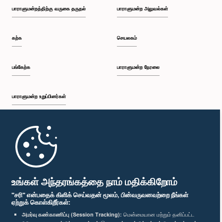
பாராளுமன்றத்திற்கு வருகை தருதல்
பாராளுமன்ற அலுவல்கள்
கற்க
செயலகம்
பங்கேற்க
பாராளுமன்ற நேரலை
பாராளுமன்ற உறுப்பினர்கள்
முதற்பக்கம்
பாராளுமன்ற கையடக்க செயலி
உங்கள் அந்தரங்கத்தை நாம் மதிக்கிறோம்
"சரி" என்பதைக் கிளிக் செய்வதன் மூலம், பின்வருவனவற்றை நீங்கள்
ஏற்றுக் கொள்கிறீர்கள்:
அமர்வு கண்காணிப்பு (Session Tracking):
மென்மையான மற்றும் தனிப்பட்ட