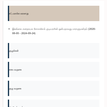
சட்டவாக்க வரலாறு
இலங்கை சனநாயக சோசலிசக் குடியரசின் ஒன்பதாவது பாராளுமன்றம் (2020-
08-05 - 2024-09-24)
குழுக்கள்
சபை வருகை
குழு வருகை