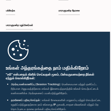
பங்கேற்க
பாராளுமன்ற நேரலை
பாராளுமன்ற உறுப்பினர்கள்
முதற்பக்கம்
பாராளுமன்ற கையடக்க செயலி
உங்கள் அந்தரங்கத்தை நாம் மதிக்கிறோம்
"சரி" என்பதைக் கிளிக் செய்வதன் மூலம், பின்வருவனவற்றை நீங்கள்
ஏற்றுக் கொள்கிறீர்கள்:
அமர்வு கண்காணிப்பு (Session Tracking):
மென்மையான மற்றும் தனிப்பட்ட
ரீதியான அனுபவத்திற்காக எங்கள் இணையத்தளத்தில் உங்கள் செயற்பாட்டைக்
எம்மை பின்தொடர்க :
கண்காணிக்க அமர்வுகளைப் பயன்படுத்துகிறோம்.
தரவினைப் பதிவு செய்தல் :
எங்கள் சேவைகளின் பாதுகாப்பு மற்றும் செயற்பாட்டை
விருதுகள்
உறுதிப்படுத்துவதற்காக நாம் உங்களது IP முகவரி, சாதன விவரங்கள் மற்றும் பிற
தொடர்புடைய தரவை நாங்கள் பதிவு செய்கிறோம்.