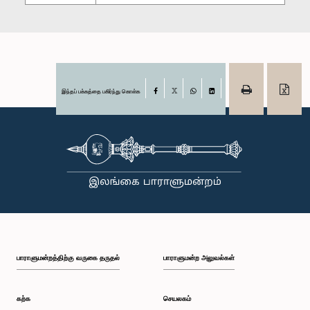
இந்தப் பக்கத்தை பகிர்ந்து கொள்க
Facebook
X
WhatsApp
LinkedIn
பாராளுமன்றத்திற்கு வருகை தருதல்
பாராளுமன்ற அலுவல்கள்
கற்க
செயலகம்