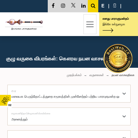
E
|
සි
|
எனது பாராளுமன்றம்
இங்கே உள்நுழைக
குழு வருகை விபரங்கள்: கௌரவ நயன வாசலதிலக, பா.உ.
முதற்பக்கம்
வருகைகள்
நயன வாசலதிலக
குழு
02
சமூகமளித்தார்/சமூகமளிக்கவில்லை