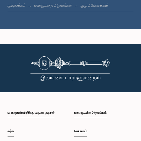
முதற்பக்கம்
பாராளுமன்ற அலுவல்கள்
குழு அறிக்கைகள்
கௌரவ சுனில் ஹந்துன்னெத்தி, பா.உ.
உறுப்பினர்
பாராளுமன்றத்திற்கு வருகை தருதல்
பாராளுமன்ற அலுவல்கள்
கௌரவ திலும் அமுனுகம, பா.உ.
உறுப்பினர்
கற்க
செயலகம்