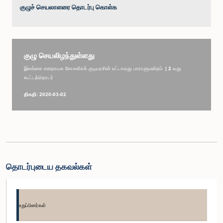
குழுச் செயலாளரை தொடர்பு கொள்க
குழு செயலிழந்துள்ளது
இலங்கை சனநாயக சோசலிசக் குடியரசின் எட்டாவது பாராளுமன்றம் | 2 வது
கூட்டத்தொடர்
திகதி: 2020-03-02
தொடர்புடைய தகவல்கள்
உறுப்பினர்கள்