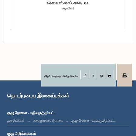
கௌரவ எச்.எம்.எம். ஹரீஸ், பா.உ.
உறுப்பினர்
இந்தப் பக்கத்தை பகிர்ந்து கொள்க
Facebook
X
WhatsApp
LinkedIn
கௌரவ பழனி திகாம்பரம், பா.உ.
உறுப்பினர்
தொடர்புடைய இணைப்புக்கள்
குழு நேரலை - பதிவுருத்தப்பட்ட
முதற்பக்கம்
பாராளுமன்ற நேரலை
குழு நேரலை - பதிவுருத்தப்பட்ட
குழு அறிக்கைகள்