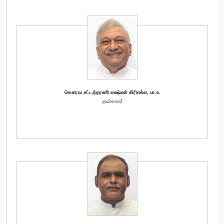
கௌரவ சட்டத்தரணி லக்ஷ்மன் கிரிஎல்ல, பா.உ.
தவிசாளர்