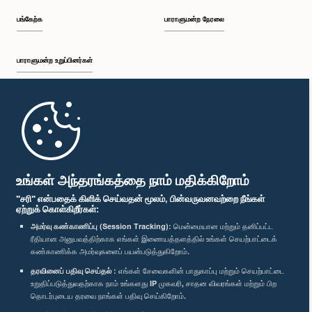
பங்கேற்க
பாராளுமன்ற நேரலை
பாராளுமன்ற உறுப்பினர்கள்
முதற்பக்கம்
கௌரவ (பேராசிரியர்) ஆசு மாரசிங்க, பா.உ.
உறுப்பினர்
பாராளுமன்ற கையடக்க செயலி
உங்கள் அந்தரங்கத்தை நாம் மதிக்கிறோம்
"சரி" என்பதைக் கிளிக் செய்வதன் மூலம், பின்வருவனவற்றை நீங்கள்
ஏற்றுக் கொள்கிறீர்கள்:
அமர்வு கண்காணிப்பு (Session Tracking):
மென்மையான மற்றும் தனிப்பட்ட
ரீதியான அனுபவத்திற்காக எங்கள் இணையத்தளத்தில் உங்கள் செயற்பாட்டைக்
எம்மை பின்தொடர்க :
கண்காணிக்க அமர்வுகளைப் பயன்படுத்துகிறோம்.
தரவினைப் பதிவு செய்தல் :
எங்கள் சேவைகளின் பாதுகாப்பு மற்றும் செயற்பாட்டை
விருதுகள்
உறுதிப்படுத்துவதற்காக நாம் உங்களது IP முகவரி, சாதன விவரங்கள் மற்றும் பிற
தொடர்புடைய தரவை நாங்கள் பதிவு செய்கிறோம்.