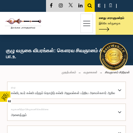
E
|
සි
|
எனது பாராளுமன்றம்
இங்கே உள்நுழைக
குழு வருகை விபரங்கள்: கௌரவ சிவஞானம் சிறீதரன்,
பா.உ.
முதற்பக்கம்
வருகைகள்
சிவஞானம் சிறீதரன்
குழு
02
சமூகமளித்தார்/சமூகமளிக்கவில்லை