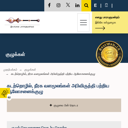
E
|
සි
|
எனது பாராளுமன்றம்
இங்கே உள்நுழைக
குழுக்கள்
முதற்பக்கம்
குழுக்கள்
கடற்றொழில், நீரக வளமூலங்கள் அபிவிருத்தி பற்றிய ஆலோசனைக்குழு
கடற்றொழில், நீரக வளமூலங்கள் அபிவிருத்தி பற்றிய
ஆலோசனைக்குழு
02
குழுவை பின் தொடர
குழுச் செயலாளரை தொடர்பு கொள்க