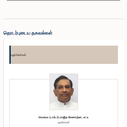
தொடர்புடைய தகவல்கள்
உறுப்பினர்கள்
கௌரவ (டாக்டர்) ராஜித சேனாரத்ன, பா.உ.
தவிசாளர்