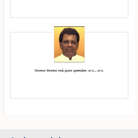
கௌரவ கௌரவ சரத் குமார குணரத்ன, பா.உ.,, பா.உ.