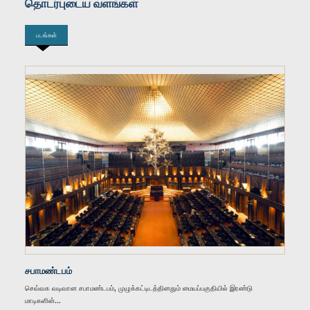
தொடர்புடைய வளங்கள்
கௌரவ (கலாநிதி) ஜயலத் ஜயவர்தன, பா.உ.
படங்கள்
உறுப்பினர்
கௌரவ எம்.கே.ஏ.டீ.எஸ். குணவர்தன, பா.உ.
உறுப்பினர்
சபாமண்டபம்
செவ்வக வடிவான சபாமண்டபம், முழுக்கட்டிடத்தினதும் மையப்பகுதியில் இரண்டு
மாடிகளின்...