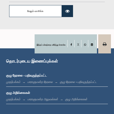
மேலும் வாசிக்க
கௌரவ சுசந்த புஞ்சிநிலமே, பா.உ.
உறுப்பினர்
இந்தப் பக்கத்தை பகிர்ந்து கொள்க
Facebook
X
WhatsApp
LinkedIn
தொடர்புடைய இணைப்புக்கள்
குழு நேரலை - பதிவுருத்தப்பட்ட
முதற்பக்கம்
பாராளுமன்ற நேரலை
குழு நேரலை - பதிவுருத்தப்பட்ட
குழு அறிக்கைகள்
முதற்பக்கம்
பாராளுமன்ற அலுவல்கள்
குழு அறிக்கைகள்
கௌரவ கௌரவ பீலிக்ஸ் பெரேரா, பா.உ.,, பா.உ.
உறுப்பினர்