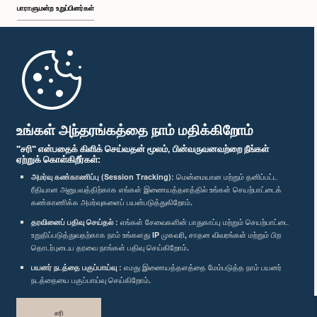
பாராளுமன்ற உறுப்பினர்கள்
கௌரவ கௌரவ மில்ரோய் பர்னாந்து, பா.உ.,, பா.உ.
உறுப்பினர்
முதற்பக்கம்
பாராளுமன்ற கையடக்க செயலி
உங்கள் அந்தரங்கத்தை நாம் மதிக்கிறோம்
"சரி" என்பதைக் கிளிக் செய்வதன் மூலம், பின்வருவனவற்றை நீங்கள்
ஏற்றுக் கொள்கிறீர்கள்:
அமர்வு கண்காணிப்பு (Session Tracking):
மென்மையான மற்றும் தனிப்பட்ட
ரீதியான அனுபவத்திற்காக எங்கள் இணையத்தளத்தில் உங்கள் செயற்பாட்டைக்
எம்மை பின்தொடர்க :
கண்காணிக்க அமர்வுகளைப் பயன்படுத்துகிறோம்.
கௌரவ சந்திரசிறி கஜதீர, பா.உ.
தரவினைப் பதிவு செய்தல் :
எங்கள் சேவைகளின் பாதுகாப்பு மற்றும் செயற்பாட்டை
உறுப்பினர்
விருதுகள்
உறுதிப்படுத்துவதற்காக நாம் உங்களது IP முகவரி, சாதன விவரங்கள் மற்றும் பிற
தொடர்புடைய தரவை நாங்கள் பதிவு செய்கிறோம்.
பயனர் நடத்தை பகுப்பாய்வு :
எமது இணையத்தளத்தை மேம்படுத்த நாம் பயனர்
தனியுரிமைக் கொள்கை
நடத்தையை பகுப்பாய்வு செய்கிறோம்.
பதிப்புரிமை © இலங்கை பாராளுமன்றம்.
சரி