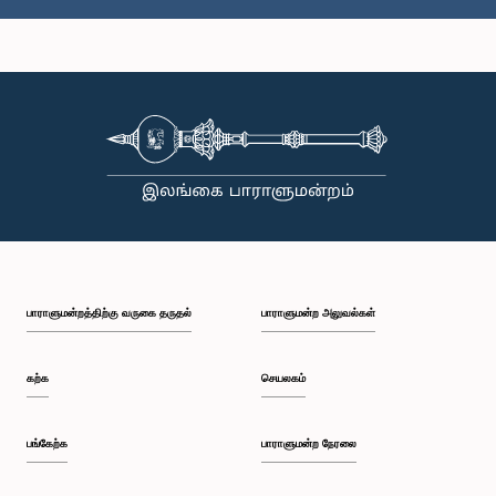
கௌரவ கௌரவ நியோமால் பெரேரா, பா.உ.,, பா.உ.
உறுப்பினர்
பாராளுமன்றத்திற்கு வருகை தருதல்
பாராளுமன்ற அலுவல்கள்
கற்க
செயலகம்
பங்கேற்க
பாராளுமன்ற நேரலை