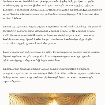
அலங்காரமாகக் காட்சியளிக்கின்றன. இவையும், சபாமண்டபத்துக்கு மேல், ஓர் அகல் வட்டத்தில்
காணப்படும், ஏழு அடி உயரமான இலங்கையின் தேசிய சின்னமும், சபாமண்டபத்திற்கு அதற்குரிய
மேன்மையை அளிக்கின்றன. குளிரூட்டப்பட்ட வசதிகளுடன் கூடியதாக சபாமண்டபம் 232 ஆசனங்களைக்
கொண்டுள்ளதோடு இவ்வாசனங்கள் சபாநாயகரின் ஆசனத்திற்கு இருபுறமும் 116 ஆசனங்கள் வீதம்
வைக்கப்பட்டுள்ளன.
சபாமண்டபத் தென்கோடியின் நடுப்பகுதியில் சபாநாயகரின் ஆசனம் வைக்கப்பட்டுள்ளது. சபாநாயகரின்
ஆசனத்திற்கு உடனடுத்து கீழாக பாராளுமன்றச் செயலாளர் நாயகம், பிரதிச் செயலாளர் நாயகம்,
உதவிச் செயலாளர் நாயகம் ஆகியோருக்கான மேசை காணப்படுகின்றது. சபாமண்டப எல்லைக்கு
வெளியே சபாநாயகரது ஆசனம் தென்படக்கூடிய வகையில் படைக்கலச்சேவிதர் மற்றும் பிரதிப்
படைக்கலச் சேவிதரின் ஆசனங்கள் வைக்கப்பட்டுள்ளன.
மேலும், சபாமண்டபத்தின் கீழ்ப்பகுதியில் சில விசேட நோக்கங்களுக்கான கூடங்கள் உள்ளன. ஹன்சாட்
அலுவலர்களுக்கான கூடமும், பாராளுமன்ற நிர்வாக அலுவலர்களுக்கான கூடமும், முறையே
அக்கிராசனத்துக்கு வலப்புறமாகவும் இடப்புறமாகவும் உள்ளன.
சபாமண்டபத்தின் இருபுறமும் அகலமான முகப்புக் கூடங்கள் அமைந்துள்ளதோடு அதனூடாக
பாராளுமன்ற உறுப்பினர்கள் சபாமண்டபத்தினுள் பிரவேசிப்பர். இக்கூடத்தில் பாராளுமன்ற உறுப்பினர்கள்
அமர்ந்து உரையாடக்கூடியவாறு வசதியான இருக்கைகளும் தேவையான ஏனைய சாதனங்களும்
வழங்கப்பட்டுள்ளன.