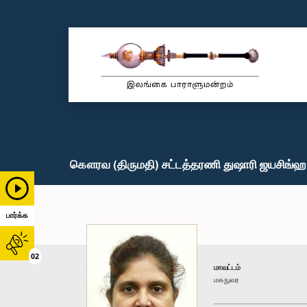
கௌரவ (திருமதி) சட்டத்தரணி துஷாரி ஜயசிங்ஹ,
பார்க்க
02
மாவட்டம்
மகநுவர