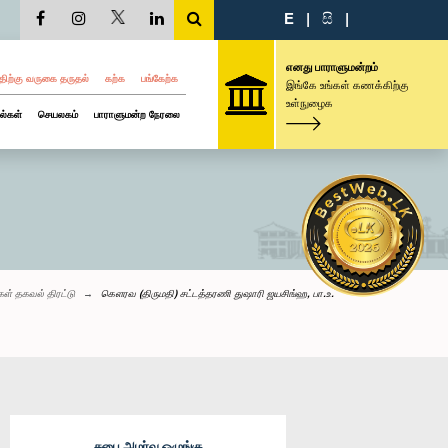
E
|
සි
|
எனது பாராளுமன்றம்
திற்கு வருகை தருதல்
கற்க
பங்கேற்க
இங்கே உங்கள் கணக்கிற்கு
உள்நுழைக
ல்கள்
செயலகம்
பாராளுமன்ற நேரலை
்கள் தகவல் திரட்டு
கௌரவ (திருமதி) சட்டத்தரணி துஷாரி ஜயசிங்ஹ, பா.உ.
சபை அமர்வு ஒழுங்கு