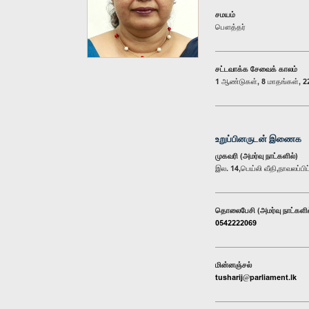
சமயம்
பௌத்தர்
சட்டவாக்க சேவைக் காலம்
1 ஆண்டுகள், 8 மாதங்கள், 22
உறுப்பினருடன் இணைக
முகவரி (அமர்வு நாட்களில்)
இல. 14,பெய்லி வீதி,நாவலப்பிட்
தொலைபேசி (அமர்வு நாட்களில
0542222069
மின்னஞ்சல்
tusharij@parliament.lk