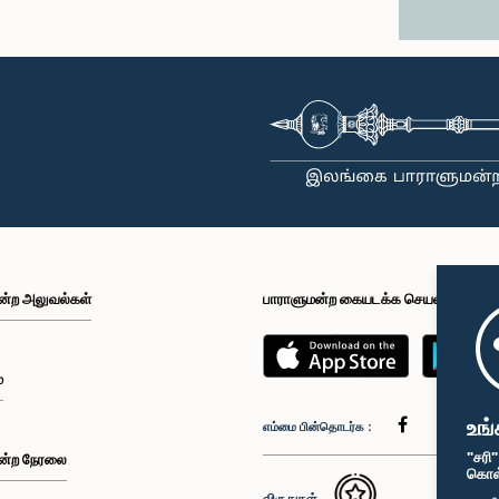
ன்ற அலுவல்கள்
பாராளுமன்ற கையடக்க செயலி
்
உங்
எம்மை பின்தொடர்க :
"சரி
ன்ற நேரலை
கொள்க
விருதுகள்