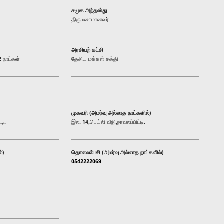
சமூக அந்தஸ்து
திருமணமானவர்
அரசியற் கட்சி
 நாட்கள்
தேசிய மக்கள் சக்தி
முகவரி (அமர்வு அல்லாத நாட்களில்)
டி.
இல. 14,பெய்லி வீதி,நாவலப்பிட்டி.
்)
தொலைபேசி (அமர்வு அல்லாத நாட்களில்)
0542222069