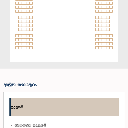
ආශ්‍රිත තොරතුරු
සුදුසුකම්
අධ්‍යාපනික සුදුසුකම්