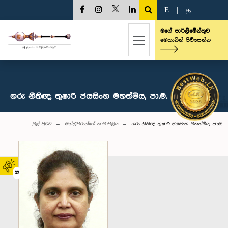
E
|
த
|
මගේ පාර්ලිමේන්තුව
මෙතැනින් පිවිසෙන්න
ගරු නීතිඥ තුෂාරි ජයසිංහ මහත්මිය, පා.ම.
මුල් පිටුව
මන්ත්‍රීවරුන්‌ගේ නාමාවලිය
ගරු නීතිඥ තුෂාරි ජයසිංහ මහත්මිය, පා.ම.
02