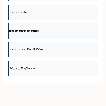
අසන ලද ප්‍රශ්න
සභාවේ පැමිණීමේ විස්තර
කාරක සභා පැමිණීමේ විස්තර
ඡන්දය දීමේ ඉතිහාසය