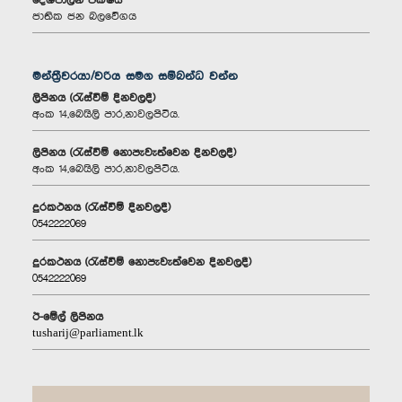
දේශපාලන පක්ෂය
ජාතික ජන බලවේගය
මන්ත්‍රීවරයා/වරිය සමග සම්බන්ධ වන්න
ලිපිනය (රැස්වීම් දිනවලදී)
අංක 14,බෙයිලි පාර,නාවලපිටිය.
ලිපිනය (රැස්වීම් නොපැවැත්වෙන දිනවලදී)
අංක 14,බෙයිලි පාර,නාවලපිටිය.
දුරකථනය (රැස්වීම් දිනවලදී)
0542222069
දුරකථනය (රැස්වීම් නොපැවැත්වෙන දිනවලදී)
0542222069
ඊ-මේල් ලිපිනය
tusharij@parliament.lk