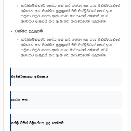
පාර්ලිමේන්තුවට තෝරා පත් කර ගන්නා ලද ගරු මන්ත්‍රීවරුන්ගේ
අධ්‍යයන සහ වෘත්තීය සුදුසුකම් එම මන්ත්‍රීවරුන් තොරතුරු
පත්‍රිකා වලට සපයා ඇති භාෂා මාධ්‍යයෙන් පමණක් වෙබ්
අඩවියට ඇතුළත් කර ඇති බව කරුණාවෙන් සලකන්න.
වෘත්තීය සුදුසුකම්
පාර්ලිමේන්තුවට තෝරා පත් කර ගන්නා ලද ගරු මන්ත්‍රීවරුන්ගේ
අධ්‍යයන සහ වෘත්තීය සුදුසුකම් එම මන්ත්‍රීවරුන් තොරතුරු
පත්‍රිකා වලට සපයා ඇති භාෂා මාධ්‍යයෙන් පමණක් වෙබ්
අඩවියට ඇතුළත් කර ඇති බව කරුණාවෙන් සලකන්න.
ව්‍යවස්ථාදායක ඉතිහාසය
කාරක සභා
මන්ත්‍රී විසින් පිළිගන්වන ලද පෙත්සම්