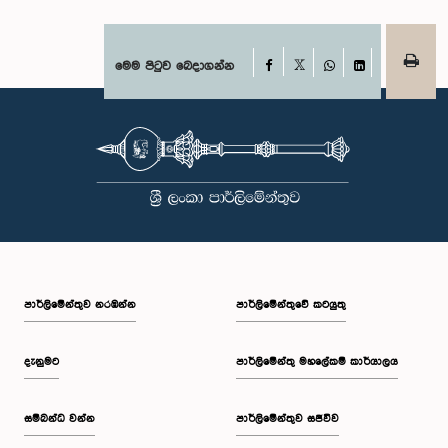
Facebook
මෙම පිටුව බෙදාගන්න
X
WhatsApp
LinkedIn
පාර්ලි‌මේන්තුව නරඹන්න
පාර්ලිමේන්තුවේ කටයුතු
දැනුමට
පාර්ලිමේන්තු මහලේකම් කාර්යාලය
සම්බන්ධ වන්න
පාර්ලිමේන්තුව සජීවීව