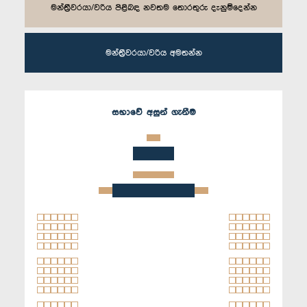
මන්ත්‍රීවරයා/වරිය පිළිබඳ නවතම තොරතුරු දැනුම්දෙන්න
මන්ත්‍රීවරයා/වරිය අමතන්න
සභාවේ අසුන් ගැනීම