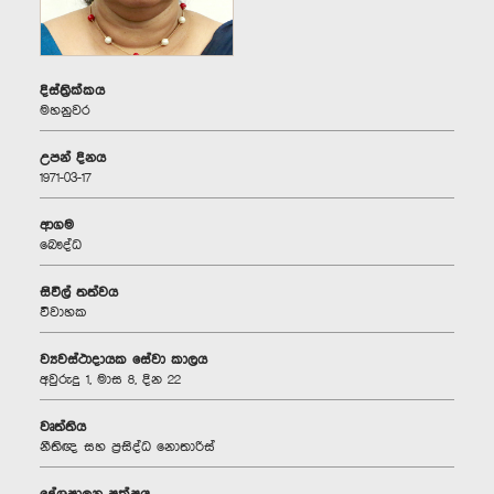
දිස්ත්‍රික්කය
මහනුවර
උපන් දිනය
1971-03-17
ආගම
බෞද්ධ
සිවිල් තත්වය
විවාහක
ව්‍යවස්ථාදායක සේවා කාලය
අවුරුදු 1, මාස 8, දින 22
වෘත්තිය
නීතිඥ සහ ප්‍රසිද්ධ නොතාරිස්