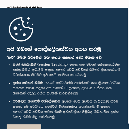
පාර්ලි‌මේන්තුවේ මන්ත්‍රීවරු
මුල් පිටුව
පාර්ලිමේන්තු ජංගම යෙදුම
අපි ඔබගේ පෞද්ගලිකත්වය අගය කරමු
"හරි" ක්ලික් කිරීමෙන්, ඔබ පහත සඳහන් දේට එකඟ වේ:
සැසි ලුහුබැඳීම (Session Tracking):
පහසු සහ වඩාත් පුද්ගලාරෝපිත
අත්දැකීමක් ලබාදීම සඳහා අපගේ වෙබ් අඩවියේ ඔබගේ ක්‍රියාකාරකම්
නිරීක්ෂණය කිරීමට අපි සැසි භාවිතා කරන්නෙමු.
අප හා සම්බන්ධ වී සිටින්න :
දත්ත සටහන් කිරීම:
අපගේ සේවාවන්හි ආරක්ෂාව සහ ක්‍රියාකාරීත්වය
සහතික කිරීම සඳහා අපි ඔබගේ IP ලිපිනය, උපාංග විස්තර සහ
අනෙකුත් අදාළ දත්ත සටහන් කරගන්නෙමු.
සම්මාන
පරිශීලක හැසිරීම් විශ්ලේෂණය:
අපගේ වෙබ් අඩවිය වැඩිදියුණු කිරීම
සඳහා අපි පරිශීලක හැසිරීම විශ්ලේෂණය කරන්නෙමු. ඒ සඳහා
අපගේ වෙබ් අඩවිය සමඟ ඔබේ අන්තර්ක්‍රියා පිළිබඳ නිර්නාමික දත්ත
පෞද්ගලිකත්ව ප්‍රතිපත්තිය
එකතු කිරීම සිදු කරන්නෙමු.
© ශ්‍රී ලංකා පාර්ලි‌මේන්තුව.