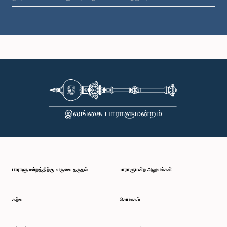
கௌரவ (திருமதி) சட்டத்தரணி சமிந்திரானி கிரிஎல்லே, பா.உ.
உறுப்பினர்
பாராளுமன்றத்திற்கு வருகை தருதல்
பாராளுமன்ற அலுவல்கள்
கற்க
செயலகம்