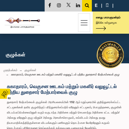
E
|
සි
|
எனது பாராளுமன்றம்
இங்கே உள்நுழைக
குழுக்கள்
முதற்பக்கம்
குழுக்கள்
சுகாதாரம், வெகுசன ஊடகம் மற்றும் மகளிர் வலுவூட்டல் பற்றிய துறைசார் மேற்பார்வைக் குழு
சுகாதாரம், வெகுசன ஊடகம் மற்றும் மகளிர் வலுவூட்டல்
பற்றிய துறைசார் மேற்பார்வைக் குழு
02
துறைசார் மேற்பார்வைக் குழுக்கள் அரசியலமைப்பின் 152 ஆம் உறுப்புரையில் குறித்துரைக்கப்பட்ட
சட்டமூலங்கள் தவிர குழுவிற்குப் பரிந்துரைக்கப்படும் ஏதேனும் சட்டமூலம், பொருத்தனை, குழுவின்
விடயப்பரப்பெல்லையினுள் வரும் வருடாந்த அறிக்கை மற்றும் செயலாற்று அறிக்கை உட்பட மற்றும்/
அல்லது ஏதேனும் குழு மற்றும்/ அல்லது அமைச்சரொருவர், எவ்விடயம் அல்லது தமது
நியாயாதிக்கத்திற்குள்ளான விடயங்களும் பணிகளும் தொடர்பான வேறேதேனும் கருமம்
தொடர்பாகப் பரிசோதனை செய்வதற்குத் தத்துவமுடையனவாதல் வேண்டும்.