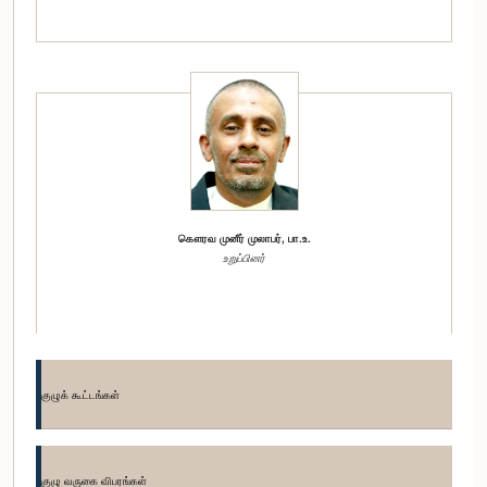
கௌரவ முனீர் முலாபர், பா.உ.
உறுப்பினர்
குழுக் கூட்டங்கள்
குழு வருகை விபரங்கள்