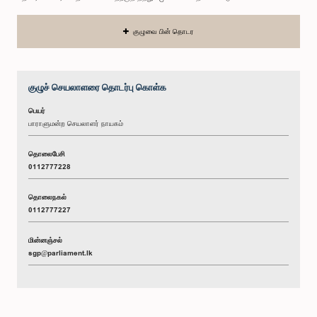
குழுவை பின் தொடர
குழுச் செயலாளரை தொடர்பு கொள்க
பெயர்
பாராளுமன்ற செயலாளர் நாயகம்
தொலைபேசி
0112777228
தொலைநகல்
0112777227
மின்னஞ்சல்
sgp@parliament.lk