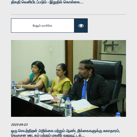
திகதி வெளியிடப்படும் - இறுதிக் கொள்கை...
மேலும் வாசிக்க
கௌரவ சட்டத்தரணி தயாசிறி ஜயசேக்கர, பா.உ.
உறுப்பினர்
கௌரவ அமிர்தநாதன் அடைக்கலநாதன், பா.உ.
உறுப்பினர்
2025-09-23
ஒரு செயற்திறன் அறிக்கை மற்றும் ஆண்டறிக்கைகளுக்கு சுகாதாரம்,
வெகுசன ஊடகம் மற்றும் மகளிர் வலுவூட்டல்...