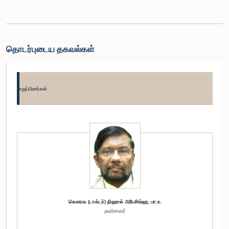
தொடர்புடைய தகவல்கள்
உறுப்பினர்கள்
கௌரவ (டாக்டர்) நிஹால் அபேசிங்ஹ, பா.உ.
தவிசாளர்