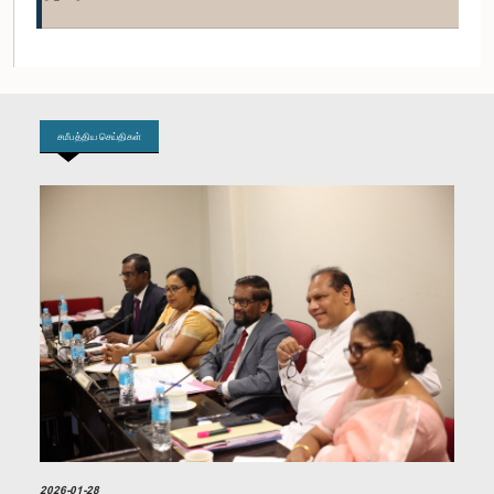
கௌரவ (திருமதி) சமன்மலீ குணசிங்ஹ, பா.உ.
உறுப்பினர்
சமீபத்திய செய்திகள்
கௌரவ (பேராசிரியர்) சேன நாணாயக்கார, பா.உ.
உறுப்பினர்
2026-01-28