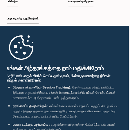
பங்கேற்க
பாராளுமன்ற நேரலை
பாராளுமன்ற உறுப்பினர்கள்
முதற்பக்கம்
பாராளுமன்ற கையடக்க செயலி
உங்கள் அந்தரங்கத்தை நாம் மதிக்கிறோம்
"சரி" என்பதைக் கிளிக் செய்வதன் மூலம், பின்வருவனவற்றை நீங்கள்
ஏற்றுக் கொள்கிறீர்கள்:
அமர்வு கண்காணிப்பு (Session Tracking):
மென்மையான மற்றும் தனிப்பட்ட
ரீதியான அனுபவத்திற்காக எங்கள் இணையத்தளத்தில் உங்கள் செயற்பாட்டைக்
எம்மை பின்தொடர்க :
கண்காணிக்க அமர்வுகளைப் பயன்படுத்துகிறோம்.
தரவினைப் பதிவு செய்தல் :
எங்கள் சேவைகளின் பாதுகாப்பு மற்றும் செயற்பாட்டை
உறுதிப்படுத்துவதற்காக நாம் உங்களது IP முகவரி, சாதன விவரங்கள் மற்றும் பிற
விருதுகள்
தொடர்புடைய தரவை நாங்கள் பதிவு செய்கிறோம்.
பயனர் நடத்தை பகுப்பாய்வு :
எமது இணையத்தளத்தை மேம்படுத்த நாம் பயனர்
தனியுரிமைக் கொள்கை
நடத்தையை பகுப்பாய்வு செய்கிறோம்.