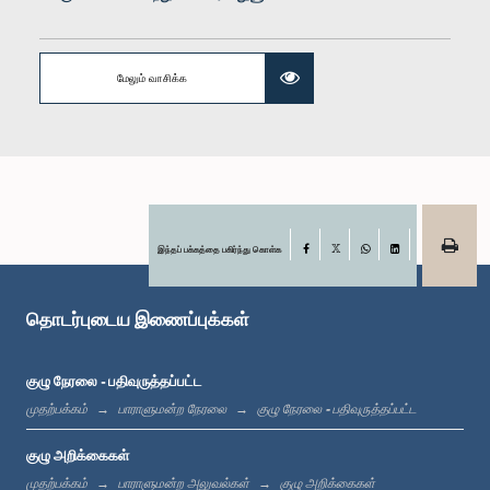
மேலும் வாசிக்க
கௌரவ (டாக்டர்) இராமநாதன் அர்ச்சுனா, பா.உ.
உறுப்பினர்
இந்தப் பக்கத்தை பகிர்ந்து கொள்க
Facebook
X
WhatsApp
LinkedIn
தொடர்புடைய இணைப்புக்கள்
குழு நேரலை - பதிவுருத்தப்பட்ட
முதற்பக்கம்
பாராளுமன்ற நேரலை
குழு நேரலை - பதிவுருத்தப்பட்ட
குழு அறிக்கைகள்
முதற்பக்கம்
பாராளுமன்ற அலுவல்கள்
குழு அறிக்கைகள்