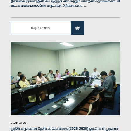
இலங்கை ரூபவாஹினி கூட்டுத்தாபனம் மற்றும் சுயாதீன தொலைக்காட்சி
உறுப்பினர்
ஊடக வலையமைப்பின் வருடாந்த அறிக்கைகள்...
மேலும் வாசிக்க
கௌரவ ருவன் மாபலகம, பா.உ.
உறுப்பினர்
2025-09-26
முதியோருக்கான தேசியக் கொள்கை (2025-2035) ஒக்டோபர் முதலாம்