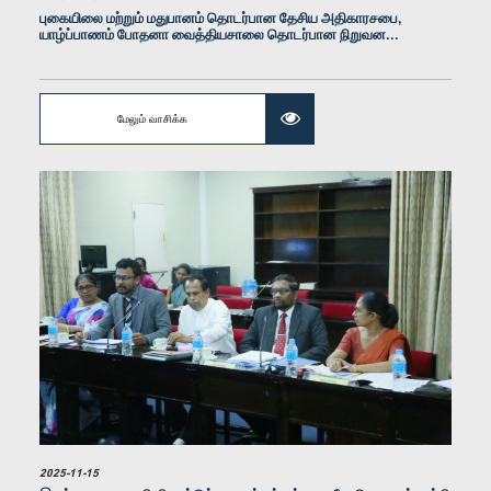
புகையிலை மற்றும் மதுபானம் தொடர்பான தேசிய அதிகாரசபை,
யாழ்ப்பாணம் போதனா வைத்தியசாலை தொடர்பான நிறுவன...
மேலும் வாசிக்க
கௌரவ (டாக்டர்) எஸ். ஸ்ரீ பவானந்தராஜா, பா.உ.
உறுப்பினர்
2025-11-15
கௌரவ ஜகத் மனுவர்ண, பா.உ.