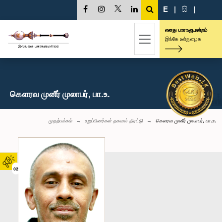
E
|
සි
|
எனது பாராளுமன்றம்
இங்கே உள்நுழைக
கௌரவ முனீர் முலாபர், பா.உ.
முதற்பக்கம்
உறுப்பினர்கள் தகவல் திரட்டு
கௌரவ முனீர் முலாபர், பா.உ.
02