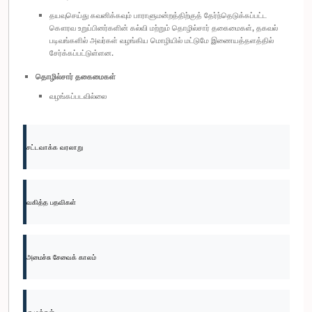
தயவுசெய்து கவனிக்கவும் பாராளுமன்றத்திற்குத் தேர்ந்தெடுக்கப்பட்ட
கௌரவ உறுப்பினர்களின் கல்வி மற்றும் தொழில்சார் தகைமைகள், தகவல்
படிவங்களில் அவர்கள் வழங்கிய மொழியில் மட்டுமே இணையத்தளத்தில்
சேர்க்கப்பட்டுள்ளன.
தொழில்சார் தகைமைகள்
வழங்கப்படவில்லை
சட்டவாக்க வரலாறு
வகித்த பதவிகள்
அமைச்சு சேவைக் காலம்