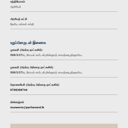
உத்தியோகம்
ஆசிரியர்
அரசியற் கட்சி
தேசிய மக்கள் சக்தி
உறுப்பினருடன் இணைக
முகவரி (அமர்வு நாட்களில்)
506/3/37/ஏ, ரோயல் கார்டன்,மின்ஹாத் மாவத்தை,திஹாரிய.
முகவரி (அமர்வு அல்லாத நாட்களில்)
506/3/37/ஏ, ரோயல் கார்டன்,மின்ஹாத் மாவத்தை,திஹாரிய.
தொலைபேசி (அமர்வு அல்லாத நாட்களில்)
0706306744
மின்னஞ்சல்
muneerm@parliament.lk