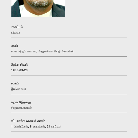
மாவட்டம்
கம்பகா
பதவி
சமய மற்றும் கலாசார அலுவல்கள் பிரதி அமைச்சர்
பிறந்த திகதி
1980-03-23
சமயம்
இஸ்லாமியர்
சமூக அந்தஸ்து
திருமணமானவர்
சட்டவாக்க சேவைக் காலம்
1 ஆண்டுகள், 8 மாதங்கள், 21 நாட்கள்