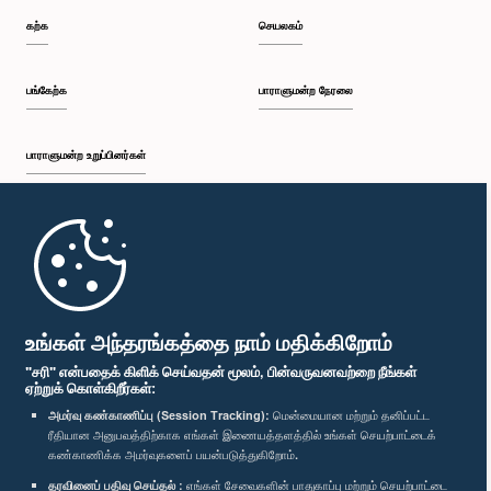
கற்க
செயலகம்
பங்கேற்க
பாராளுமன்ற நேரலை
பாராளுமன்ற உறுப்பினர்கள்
முதற்பக்கம்
பாராளுமன்ற கையடக்க செயலி
உங்கள் அந்தரங்கத்தை நாம் மதிக்கிறோம்
"சரி" என்பதைக் கிளிக் செய்வதன் மூலம், பின்வருவனவற்றை நீங்கள்
ஏற்றுக் கொள்கிறீர்கள்:
அமர்வு கண்காணிப்பு (Session Tracking):
மென்மையான மற்றும் தனிப்பட்ட
ரீதியான அனுபவத்திற்காக எங்கள் இணையத்தளத்தில் உங்கள் செயற்பாட்டைக்
எம்மை பின்தொடர்க :
கண்காணிக்க அமர்வுகளைப் பயன்படுத்துகிறோம்.
தரவினைப் பதிவு செய்தல் :
எங்கள் சேவைகளின் பாதுகாப்பு மற்றும் செயற்பாட்டை