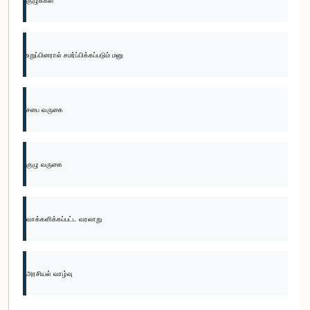
குழுக்கள்
உறுப்பினரால் சமர்ப்பிக்கப்படும் மனு
சபை வருகை
குழு வருகை
வாக்களிக்கப்பட்ட வரலாறு
அரசியல் வாழ்வு