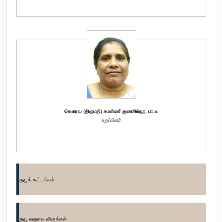
கௌரவ (திருமதி) சமன்மலீ குணசிங்ஹ, பா.உ.
உறுப்பினர்
குழுக் கூட்டங்கள்
குழு வருகை விபரங்கள்