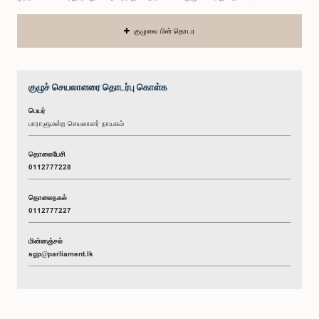
குழுவை பின் தொடர
குழுச் செயலாளரை தொடர்பு கொள்க
பெயர்
பாராளுமன்ற செயலாளர் நாயகம்
தொலைபேசி
0112777228
தொலைநகல்
0112777227
மின்னஞ்சல்
sgp@parliament.lk