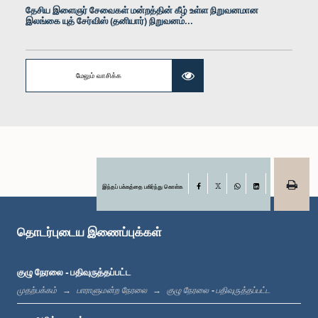
தேசிய இளைஞர் சேவைகள் மன்றத்தின் கீழ் உள்ள நிறுவனமான
இலங்கை யுத் சேர்விஸ் (தனியார்) நிறுவனம்...
மேலும் வாசிக்க
கௌரவ அசித நிரோஷண எகொட வித்தான, பா.உ.
உறுப்பினர்
இந்தப் பக்கத்தை பகிர்ந்து கொள்க
Facebook
X
WhatsApp
LinkedIn
தொடர்புடைய இணைப்புக்கள்
குழு நேரலை - பதிவுருத்தப்பட்ட
முதற்பக்கம்
பாராளுமன்ற நேரலை
குழு நேரலை - பதிவுருத்தப்பட்ட
கௌரவ (செல்வி) சட்டத்தரணி லக்மாலி ஹேமசந்திர, பா.உ.
உறுப்பினர்