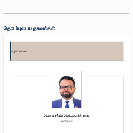
தொடர்புடைய தகவல்கள்
உறுப்பினர்கள்
கௌரவ சந்திம ஹெட்டிஆரச்சி, பா.உ.
தவிசாளர்