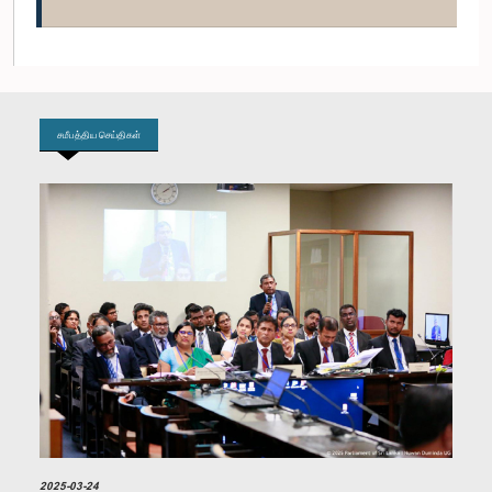
கௌரவ ஜகத் மனுவர்ண, பா.உ.
உறுப்பினர்
சமீபத்திய செய்திகள்
கௌரவ சுனில் றாஜபக்ஷ, பா.உ.
உறுப்பினர்
2025-03-24