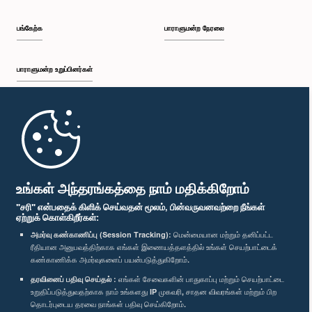
பங்கேற்க
பாராளுமன்ற நேரலை
பாராளுமன்ற உறுப்பினர்கள்
முதற்பக்கம்
பாராளுமன்ற கையடக்க செயலி
உங்கள் அந்தரங்கத்தை நாம் மதிக்கிறோம்
"சரி" என்பதைக் கிளிக் செய்வதன் மூலம், பின்வருவனவற்றை நீங்கள்
ஏற்றுக் கொள்கிறீர்கள்:
அமர்வு கண்காணிப்பு (Session Tracking):
மென்மையான மற்றும் தனிப்பட்ட
ரீதியான அனுபவத்திற்காக எங்கள் இணையத்தளத்தில் உங்கள் செயற்பாட்டைக்
எம்மை பின்தொடர்க :
கண்காணிக்க அமர்வுகளைப் பயன்படுத்துகிறோம்.
தரவினைப் பதிவு செய்தல் :
எங்கள் சேவைகளின் பாதுகாப்பு மற்றும் செயற்பாட்டை
விருதுகள்
உறுதிப்படுத்துவதற்காக நாம் உங்களது IP முகவரி, சாதன விவரங்கள் மற்றும் பிற
தொடர்புடைய தரவை நாங்கள் பதிவு செய்கிறோம்.