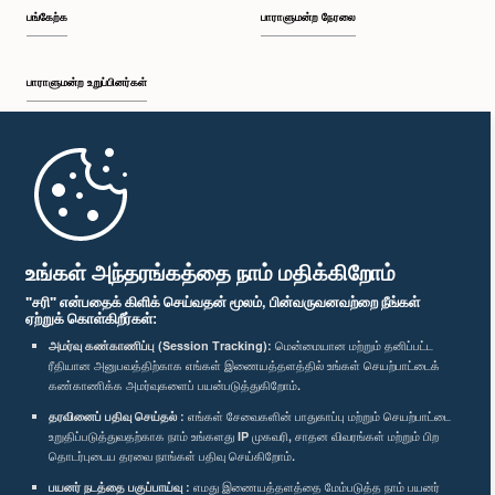
பங்கேற்க
பாராளுமன்ற நேரலை
பாராளுமன்ற உறுப்பினர்கள்
முதற்பக்கம்
பாராளுமன்ற கையடக்க செயலி
உங்கள் அந்தரங்கத்தை நாம் மதிக்கிறோம்
"சரி" என்பதைக் கிளிக் செய்வதன் மூலம், பின்வருவனவற்றை நீங்கள்
ஏற்றுக் கொள்கிறீர்கள்:
அமர்வு கண்காணிப்பு (Session Tracking):
மென்மையான மற்றும் தனிப்பட்ட
ரீதியான அனுபவத்திற்காக எங்கள் இணையத்தளத்தில் உங்கள் செயற்பாட்டைக்
எம்மை பின்தொடர்க :
கண்காணிக்க அமர்வுகளைப் பயன்படுத்துகிறோம்.
தரவினைப் பதிவு செய்தல் :
எங்கள் சேவைகளின் பாதுகாப்பு மற்றும் செயற்பாட்டை
விருதுகள்
உறுதிப்படுத்துவதற்காக நாம் உங்களது IP முகவரி, சாதன விவரங்கள் மற்றும் பிற
தொடர்புடைய தரவை நாங்கள் பதிவு செய்கிறோம்.
பயனர் நடத்தை பகுப்பாய்வு :
எமது இணையத்தளத்தை மேம்படுத்த நாம் பயனர்