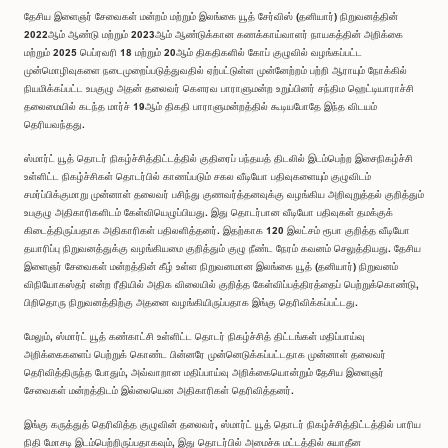
தேசிய இளைஞர் சேவைகள் மன்றம் மற்றும் இலங்கை யூத் சேர்விஸ் (தனியார்) நிறுவனத்தின்
2022ஆம் ஆண்டு மற்றும் 2023ஆம் ஆண்டுக்கான கணக்காய்வாளர் நாயகத்தின் அறிக்கை
மற்றும் 2025 பெப்ரவரி 18 மற்றும் 20ஆம் திகதிகளில் கோப் குழுவில் வழங்கப்பட்ட
முன்மொழிவுகளை நடைமுறைப்படுத்துவதில் ஏற்பட்டுள்ள முன்னேற்றம் பற்றி ஆராயும் நோக்கில்
நியமிக்கப்பட்ட உபகுழு அதன் தலைவர் கௌரவ பாராளுமன்ற உறுப்பினர் சந்திம ஹெட்டியாராச்சி
தலைமையில் கடந்த மார்ச் 19ஆம் திகதி பாராளுமன்றத்தில் கூடியபோதே இந்த விடயம்
தெரியவந்தது.
ஸ்மார்ட் யூத் தொடர் நிகழ்ச்சித்திட்டத்தில் குதிரைப் பந்தயத் திடலில் இடம்பெற்ற இசைநிகழ்ச்சி
உள்ளிட்ட நிகழ்ச்சிகள் தொடர்பில் காணப்படும் சகல வீடியோ பதிவுகளையும் குழுவிடம்
சமர்ப்பிக்குமாறு முன்னாள் தலைவர் பசிந்து குணவர்த்தனவுக்கு வழங்கிய அறிவுறுத்தல் குறித்தும்
உபகுழு அதிகாரிகளிடம் கேள்வியெழுப்பியது. இது தொடர்பான வீடியோ பதிவுகள் தமக்குக்
கிடைத்திருப்பதாக அதிகாரிகள் பதிலளித்தனர். இதற்காக 120 இலட்சம் ரூபா குறித்த வீடியோ
தயாரிப்பு நிறுவனத்துக்கு வழங்கியமை குறித்தும் குழு நீண்ட நேரம் கவனம் செலுத்தியது. தேசிய
இளைஞர் சேவைகள் மன்றத்தின் கீழ் உள்ள நிறுவனமான இலங்கை யூத் (தனியார்) நிறுவனம்
விநியோகஸ்தர் என்ற ரீதியில் அதிக விலையில் குறித்த கேள்விப்பத்திரத்தைப் பெற்றுக்கொண்டு,
பிறிதொரு நிறுவனத்திற்கு அதனை வழங்கியிருப்பதாக இங்கு தெரிவிக்கப்பட்டது.
மேலும், ஸ்மார்ட் யூத் கண்காட்சி உள்ளிட்ட தொடர் நிகழ்ச்சித் திட்டங்கள் மதிப்பாய்வு
அறிக்கைகளைப் பெற்றுக் கொண்ட பின்னரே முன்னெடுக்கப்பட்டதாக முன்னாள் தலைவர்
தெரிவித்திருந்த போதும், அவ்வாறான மதிப்பாய்வு அறிக்கையொன்றும் தேசிய இளைஞர்
சேவைகள் மன்றத்திடம் இல்லையென அதிகாரிகள் தெரிவித்தனர்.
இங்கு கருத்துத் தெரிவித்த குழுவின் தலைவர், ஸ்மார்ட் யூத் தொடர் நிகழ்ச்சித்திட்டத்தில் பாரிய
நிதி மோசடி இடம்பெற்றிருப்பதாகவும், இது தொடர்பில் அமைச்சு மட்டத்தில் சுயாதீன