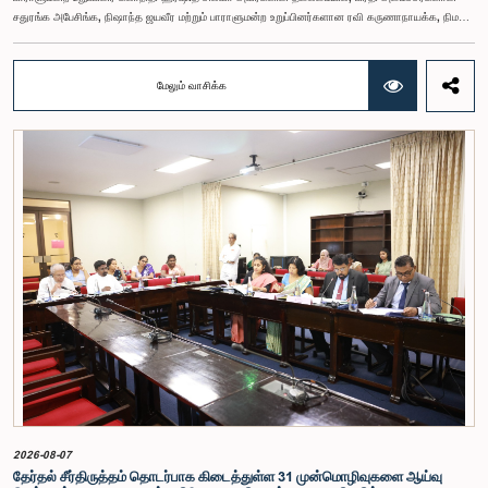
சதுரங்க அபேசிங்க, நிஷாந்த ஜயவீர மற்றும் பாராளுமன்ற உறுப்பினர்களான ரவி கருணாநாயக்க, நிமல்
பலிஹேன, விஜேசிறி பஸ்நாயக்க, எம்.கே.எம். அஸ்லம், திலின சமரகோன் மற்றும் சம்பிக்க
ஹெட்டிஆராச்சி ஆகியோரின் பங்கேற்புடன் அண்மையில் (ஆக. 04) பாராளுமன்றத்தில் கூடிய அரசாங்க
நிதி பற்றிய குழுக் கூட்டத்திலேயே இந்த அங்கீகாரம் வழங்கப்பட்டது.இலங்கை ஜனநாயக சோசலிசக்
மேலும் வாசிக்க
குடியரசின் அரசியலமைப்பின் 153(2) ஆம் உறுப்புரையின் பிரகாரம், கணக்காய்வாளர் நாயகத்தின்
சம்பளம் தொடர்பான பிரேரணை குழுவின் கவனத்திற்கு கொண்டு வரப்பட்டது.இதன்போது,
கணக்காய்வாளர் நாயகத்தின் பொறுப்புகள், அரச நிதி மேற்பார்வை மற்றும் கணக்காய்வுத் துறையின்
சுயாதீனத் தன்மை உள்ளிட்ட விடயங்களை கருத்தில் கொண்டு, சம்பள மட்டம் தொடர்பாக குழுத்
தலைவர் உள்ளிட்ட உறுப்பினர்கள் தமது கருத்துகளையும் பரிந்துரைகளையும் முன்வைத்தனர்.மேலும்,
அரசியலமைப்பின் 170 ஆம் உறுப்புரையின் பிரகாரம், கணக்காய்வாளர் நாயகம் ஒரு அரசாங்க ஊழியர்
அல்ல என்பதையும், நடைமுறையில் உள்ள அரசாங்க சம்பள அளவுகோலுக்கு வெளியே இப்பதவிக்கான
சம்பளத்தை விசேடமாக பரிசீலிக்க முடியும் என்பதையும் குழு சுட்டிக்காட்டியது.முன்மொழியப்பட்ட சம்பளத்
தொகை, முன்னர் பதவி வகித்த கணக்காய்வாளர் நாயகங்களின் சம்பளங்களையும் கருத்தில் கொண்டு
நிர்ணயிக்கப்பட்டதாக அதிகாரிகள் தெரிவித்தனர். இதற்கு முன்னர், சம்பளங்கள் மற்றும் பணியாளர்
ஆணைக்குழுவே இத்தகைய சம்பளங்களை நிர்ணயித்து வந்த போதிலும், தற்போது அத்தகைய
ஆணைக்குழு இல்லையெனவும் அதிகாரிகள் குறிப்பிட்டனர்.கணக்காய்வாளர் நாயகத்திற்கான
முன்மொழியப்பட்ட சம்பள மட்டத்தை குழு அங்கீகரித்திருந்தாலும், அப்பதவிக்கு வழங்கப்பட்டுள்ள
பொறுப்புகள் மற்றும் கடமைகளின் முக்கியத்துவத்தை கருத்தில் கொண்டு, அந்தச் சம்பளம் மேலும்
உயர்ந்த மட்டத்தில் இருக்க வேண்டும் என்ற கருத்தை குழுத் தலைவர் உள்ளிட்ட உறுப்பினர்கள்
முன்வைத்தனர்.அதன்படி, எதிர்காலத்தில் இச்சம்பள மட்டம் தொடர்பாக மேலும் கவனம் செலுத்தி
தேவையான தீர்மானங்கள் எடுக்கப்பட வேண்டியதன் அவசியம் குழுவில் வலியுறுத்தப்பட்டது. மேலும்,
நிரந்தரமானதும் சுயாதீனமானதுமான சம்பள மற்றும் பணியாளர் ஆணைக்குழுவை நிறுவுவதற்கான
யோசனையையும் குழுத் தலைவர் முன்வைத்தார்.
2026-08-07
தேர்தல் சீர்திருத்தம் தொடர்பாக கிடைத்துள்ள 31 முன்மொழிவுகளை ஆய்வு