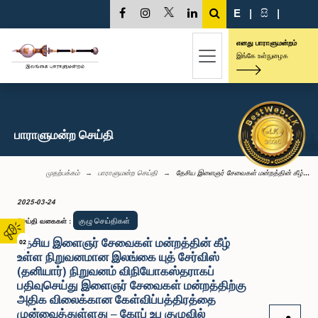
E
|
සි
|
எனது பாராளுமன்றம்
இங்கே உள்நுழைக
பாராளுமன்ற செய்தி
முதற்பக்கம்
பாராளுமன்ற செய்தி
தேசிய இளைஞர் சேவைகள் மன்றத்தின் கீழ்...
2025-03-24
குழு செய்திகள்
செய்தி வகைகள்
:
தேசிய இளைஞர் சேவைகள் மன்றத்தின் கீழ்
02
உள்ள நிறுவனமான இலங்கை யுத் சேர்விஸ்
(தனியார்) நிறுவனம் விநியோகஸ்தராகப்
பதிவுசெய்து இளைஞர் சேவைகள் மன்றத்திற்கு
அதிக விலைக்கான கேள்விப்பத்திரத்தை
முன்வைத்துள்ளது – கோப் உப குழுவில்