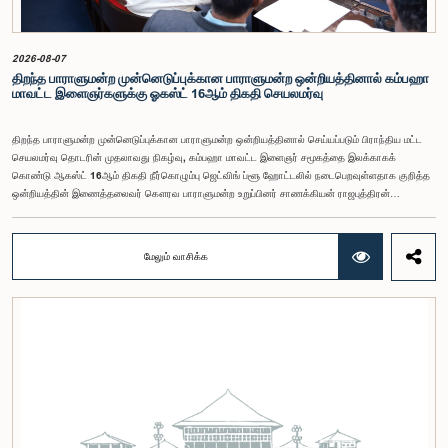
குழு தீர்மானித்தது.இக்கூட்டத்தில், குழு உறுப்பினரான அமைச்சர் கலாநிதி உபாலி பன்னிலகே மற்றும்
பாராளுமன்ற உறுப்பினர்களான ரவி கருணாநாயக்க, ருவந்திலக ஜயக்கொடி மற்றும் கதிரவேலு
சண்முகம் குகதாசன் ஆகியோர் கலந்துகொண்டனர்.
2026-08-07
திறந்த பாராளுமன்ற முன்னெடுப்புக்கான பாராளுமன்ற ஒன்றியத்தினால் கம்பஹா
மாவட்ட இளைஞர்களுக்கு ஓகஸ்ட் 16ஆம் திகதி செயலமர்வு
திறந்த பாராளுமன்ற முன்னெடுப்புக்கான பாராளுமன்ற ஒன்றியத்தினால் செய்யப்படும் பிராந்திய மட்ட
செயலமர்வு தொடரின் முதலாவது நிகழ்வு, கம்பஹா மாவட்ட இளைஞர் சமூகத்தை இலக்காகக்
கொண்டு ஆகஸ்ட் 16ஆம் திகதி நீர்கொழும்பு ஜெட்விங் ப்ளூ ஹோட்டலில் நடைபெறவுள்ளதாக குறித்த
ஒன்றியத்தின் இணைத்தலைவர் கௌரவ பாராளுமன்ற உறுப்பினர் சாணக்கியன் ராஜபுத்திரன்
இராசமாணிக்கம் அவர்கள் தெரிவித்தார். திறந்த பாராளுமன்ற முன்னெடுப்புக்கான பாராளுமன்ற
ஒன்றியத்தின் கூட்டம் கௌரவ உறுப்பினரின் தலைமையில் அண்மையில் (5) நடைபெற்றபோது,
இச்செயலமர்வுக்கான ஏற்பாடுகள் குறித்துக் கலந்துரையாடப்பட்டது.இளைஞர் பிரதிநிதிகளின்
மேலும் வாசிக்க
பங்கேற்புடன் திறந்த பாராளுமன்றக் கருத்திட்டத்தை மேலும் முன்னெடுத்துச் செல்லும் நோக்கில் இந்த
செயலமர்வு தொடர் ஏற்பாடு செய்யப்படுகின்றது. இதில் ஒன்றியத்தின் உறுப்பினர்கள் மற்றும் கம்பஹா
மாவட்டத்தை பிரதிநிதித்துவப்படுத்தும் பாராளுமன்ற உறுப்பினர்களும் பங்கேற்கவிருக்கின்றனர்.இந்த
செயலமர்வுகளின் ஊடாக, இளைஞர் சமூகத்திற்கு பாராளுமன்ற நடவடிக்கைகள், சட்டவாக்க
செயன்முறை மற்றும் திறந்த பாராளுமன்றத்தின் எண்ணக்கரு தொடர்பில் விழிப்புணர்வூட்டவும்,
பாராளுமன்றத்திற்கும் பொதுமக்களுக்கும் இடையிலான தொடர்பை மேலும் வலுப்படுத்துவதும்
எதிர்பார்க்கப்படுகின்றது.இந்தக் கூட்டத்தில் ஒன்றியத்தின் கௌரவ உறுப்பினர்கள் மற்றும்
இச்செயலமர்வு தொடருக்கான அபிவிருத்தி பங்காளராக அனுசரணை வழங்கும் CII (Coalition for
Inclusive Impact) நிறுவனத்தின் பிரதிநிதிகளும் கலந்துகொண்டனர்.இந்த செயலமர்வில் பங்கேற்க
விரும்பும் கம்பஹா மாவட்டத்தைச் சேர்ந்த 18 – 35 வயதுக்குட்பட்ட இளைஞர், யுவதிகள் இங்கே
தரப்பட்டுள்ள https://forms.gle/aVp5UzhLbtPSmVap8 இணைப்பின் ஊடாக உரிய விண்ணப்பப்