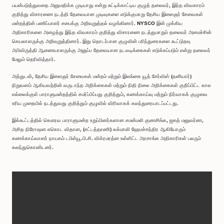
பயன்படுத்துவதை அனுமதிக்க முடியாது என்று சுட்டிக்காட்டிய குழுத் தலைவர், இந்த விவகாரம்
குறித்து விசாரணை நடத்தி தேவையான முடிவுகளை எடுக்குமாறு தேசிய இளைஞர் சேவைகள்
மன்றத்தின் பணிப்பாளர் சபைக்கு அறிவுறுத்தல் வழங்கினார். NYSCO இன் முக்கிய
அதிகாரிகளை அழைத்து இந்த விவகாரம் குறித்து விசாரணை நடத்துமாறும் தலைவர் அமைச்சின்
செயலாளருக்கு அறிவுறுத்தினார். இது தொடர்பான குழுவின் பரிந்துரைகளை கூட்டுறவு
அபிவிருத்தி ஆணையாளருக்கு அனுப்ப தேவையான நடவடிக்கைகள் எடுக்கப்படும் என்று தலைவர்
மேலும் தெரிவித்தார்.
அத்துடன், தேசிய இளைஞர் சேவைகள் மன்றம் மற்றும் இலங்கை யூத் சேர்விஸ் (தனியார்)
நிறுவனம் ஆகியவற்றின் வருடாந்த அறிக்கைகள் மற்றும் நிதி நிலை அறிக்கைகள் குறிப்பிட்ட கால
எல்லைக்குள் பாராளுமன்றத்தில் சமர்ப்பிப்பது குறித்தும், கணக்காய்வு மற்றும் நிர்வாகக் குழுவை
உரிய முறையில் நடத்துவது குறித்தும் குழுவில் விரிவாகக் கலந்துரையாடப்பட்டது.
இக்கூட்டத்தில் கௌரவ பாராளுமன்ற உறுப்பினர்களான சமன்மலி குணசிங்க, ஜகத் மனுவர்ண,
அசித நிரோஷன எகொட விதான, (சட்டத்தரணி) லக்மாலி ஹேமச்சந்திர ஆகியோரும்
கணக்காய்வாளர் நாயகம் டபிள்யூ.பி.சி. விக்ரமரத்ன உள்ளிட்ட அரசாங்க அதிகாரிகள் பலரும்
கலந்துகொண்டனர்.