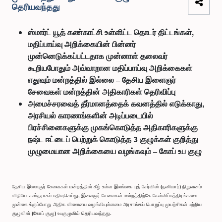
தெரியவந்தது
ஸ்மார்ட் யூத் கண்காட்சி உள்ளிட்ட தொடர் திட்டங்கள்,
மதிப்பாய்வு அறிக்கையின் பின்னர்
முன்னெடுக்கப்பட்டதாக முன்னாள் தலைவர்
கூறியபோதும் அவ்வாறான மதிப்பாய்வு அறிக்கைகள்
எதுவும் மன்றத்தில் இல்லை – தேசிய இளைஞர்
சேவைகள் மன்றத்தின் அதிகாரிகள் தெரிவிப்பு
அமைச்சரவைத் தீர்மானத்தைக் கவனத்தில் எடுக்காது,
அரசியல் காரணங்களின் அடிப்படையில்
பிரச்சினைகளுக்கு முகங்கொடுத்த அதிகாரிகளுக்கு
நஷ்ட ஈட்டைப் பெற்றுக் கொடுத்த 3 குழுக்கள் குறித்து
முழுமையான அறிக்கையை வழங்கவும் – கோப் உப குழு
தேசிய இளைஞர் சேவைகள் மன்றத்தின் கீழ் உள்ள இலங்கை யுத் சேர்விஸ் (தனியார்) நிறுவனம்
விநியோகஸ்தராகப் பதிவுசெய்து, இளைஞர் சேவைகள் மன்றத்திற்கே கேள்விப்பத்திரங்களை
முன்வைக்கும்போது அதிக விலையை வழங்கியுள்ளமை அரசாங்கப் பொறுப்பு முயற்சிகள் பற்றிய
குழுவின் (கோப் குழு) உபகுழுவில் தெரியவந்தது.