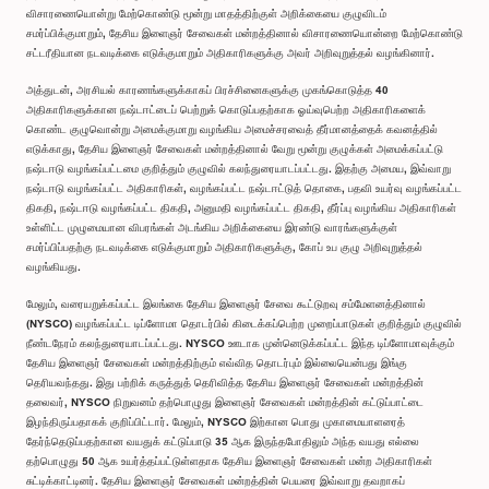
விசாரணையொன்று மேற்கொண்டு மூன்று மாதத்திற்குள் அறிக்கையை குழுவிடம்
சமர்ப்பிக்குமாறும், தேசிய இளைஞர் சேவைகள் மன்றத்தினால் விசாரணையொன்றை மேற்கொண்டு
சட்டரீதியான நடவடிக்கை எடுக்குமாறும் அதிகாரிகளுக்கு அவர் அறிவுறுத்தல் வழங்கினார்.
அத்துடன், அரசியல் காரணங்களுக்காகப் பிரச்சினைகளுக்கு முகங்கொடுத்த 40
அதிகாரிகளுக்கான நஷ்டஈட்டைப் பெற்றுக் கொடுப்பதற்காக ஓய்வுபெற்ற அதிகாரிகளைக்
கொண்ட குழுவொன்று அமைக்குமாறு வழங்கிய அமைச்சரவைத் தீர்மானத்தைக் கவனத்தில்
எடுக்காது, தேசிய இளைஞர் சேவைகள் மன்றத்தினால் வேறு மூன்று குழுக்கள் அமைக்கப்பட்டு
நஷ்டஈடு வழங்கப்பட்டமை குறித்தும் குழுவில் கலந்துரையாடப்பட்டது. இதற்கு அமைய, இவ்வாறு
நஷ்டஈடு வழங்கப்பட்ட அதிகாரிகள், வழங்கப்பட்ட நஷ்டஈட்டுத் தொகை, பதவி உயர்வு வழங்கப்பட்ட
திகதி, நஷ்டஈடு வழங்கப்பட்ட திகதி, அனுமதி வழங்கப்பட்ட திகதி, தீர்ப்பு வழங்கிய அதிகாரிகள்
உள்ளிட்ட முழுமையான விபரங்கள் அடங்கிய அறிக்கையை இரண்டு வாரங்களுக்குள்
சமர்ப்பிப்பதற்கு நடவடிக்கை எடுக்குமாறும் அதிகாரிகளுக்கு, கோப் உப குழு அறிவுறுத்தல்
வழங்கியது.
மேலும், வரையறுக்கப்பட்ட இலங்கை தேசிய இளைஞர் சேவை கூட்டுறவு சம்மேளனத்தினால்
(NYSCO) வழங்கப்பட்ட டிப்ளோமா தொடர்பில் கிடைக்கப்பெற்ற முறைப்பாடுகள் குறித்தும் குழுவில்
நீண்டநேரம் கலந்துரையாடப்பட்டது. NYSCO ஊடாக முன்னெடுக்கப்பட்ட இந்த டிப்ளோமாவுக்கும்
தேசிய இளைஞர் சேவைகள் மன்றத்திற்கும் எவ்வித தொடர்பும் இல்லையென்பது இங்கு
தெரியவந்தது. இது பற்றிக் கருத்துத் தெரிவித்த தேசிய இளைஞர் சேவைகள் மன்றத்தின்
தலைவர், NYSCO நிறுவனம் தற்பொழுது இளைஞர் சேவைகள் மன்றத்தின் கட்டுப்பாட்டை
இழந்திருப்பதாகக் குறிப்பிட்டார். மேலும், NYSCO இற்கான பொது முகாமையாளரைத்
தேர்ந்தெடுப்பதற்கான வயதுக் கட்டுப்பாடு 35 ஆக இருந்தபோதிலும் அந்த வயது எல்லை
தற்பொழுது 50 ஆக உயர்த்தப்பட்டுள்ளதாக தேசிய இளைஞர் சேவைகள் மன்ற அதிகாரிகள்
சுட்டிக்காட்டினர். தேசிய இளைஞர் சேவைகள் மன்றத்தின் பெயரை இவ்வாறு தவறாகப்