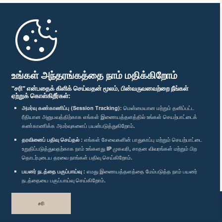
முதற்பக்கம்
பாராளுமன்ற கையடக்க செயலி
உங்கள் அந்தரங்கத்தை நாம் மதிக்கிறோம்
"சரி" என்பதைக் கிளிக் செய்வதன் மூலம், பின்வருவனவற்றை நீங்கள்
ஏற்றுக் கொள்கிறீர்கள்:
அமர்வு கண்காணிப்பு (Session Tracking):
மென்மையான மற்றும் தனிப்பட்ட
ரீதியான அனுபவத்திற்காக எங்கள் இணையத்தளத்தில் உங்கள் செயற்பாட்டைக்
எம்மை பின்தொடர்க :
கண்காணிக்க அமர்வுகளைப் பயன்படுத்துகிறோம்.
தரவினைப் பதிவு செய்தல் :
எங்கள் சேவைகளின் பாதுகாப்பு மற்றும் செயற்பாட்டை
உறுதிப்படுத்துவதற்காக நாம் உங்களது IP முகவரி, சாதன விவரங்கள் மற்றும் பிற
விருதுகள்
தொடர்புடைய தரவை நாங்கள் பதிவு செய்கிறோம்.
பயனர் நடத்தை பகுப்பாய்வு :
எமது இணையத்தளத்தை மேம்படுத்த நாம் பயனர்
தனியுரிமைக் கொள்கை
நடத்தையை பகுப்பாய்வு செய்கிறோம்.
பதிப்புரிமை © இலங்கை பாராளுமன்றம்.
சரி
முழுப்பதிப்புரிமையுடையது.
வடிவமைத்து உருவாக்கியது
TekGeeks