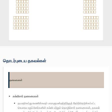
தொடர்புடைய தகவல்கள்
தகைமைகள்
கல்விசார் தகைமைகள்
தயவுசெய்து கவனிக்கவும் பாராளுமன்றத்திற்குத் தேர்ந்தெடுக்கப்பட்ட
கௌரவ உறுப்பினர்களின் கல்வி மற்றும் தொழில்சார் தகைமைகள், தகவல்