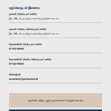
உறுப்பினருடன் இணைக
முகவரி (அமர்வு நாட்களில்)
இல. 48, வீரபுர,விஜயபாஹுகந்த,ஹற்றன் ஊடாக.
முகவரி (அமர்வு அல்லாத நாட்களில்)
இல. 48, வீரபுர,விஜயபாஹுகந்த,ஹற்றன் ஊடாக.
தொலைபேசி (அமர்வு நாட்களில்)
0718316045
தொலைபேசி (அமர்வு அல்லாத நாட்களில்)
0718316045
மின்னஞ்சல்
anushkat@parliament.lk
உறுப்பினர் பற்றிய புதுத் தகவல்களைப் பெற்றுக் கொள்க