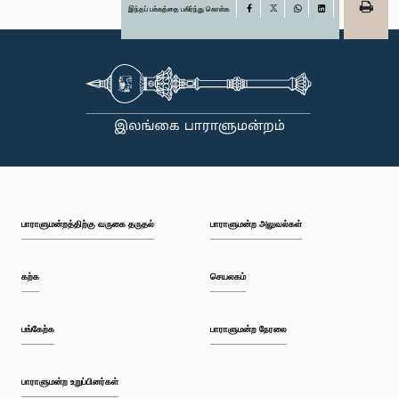
இந்தப் பக்கத்தை பகிர்ந்து கொள்க
Facebook
X
WhatsApp
LinkedIn
பாராளுமன்றத்திற்கு வருகை தருதல்
பாராளுமன்ற அலுவல்கள்
கற்க
செயலகம்
பங்கேற்க
பாராளுமன்ற நேரலை
பாராளுமன்ற உறுப்பினர்கள்