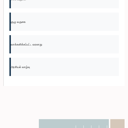
குழு வருகை
வாக்களிக்கப்பட்ட வரலாறு
அரசியல் வாழ்வு