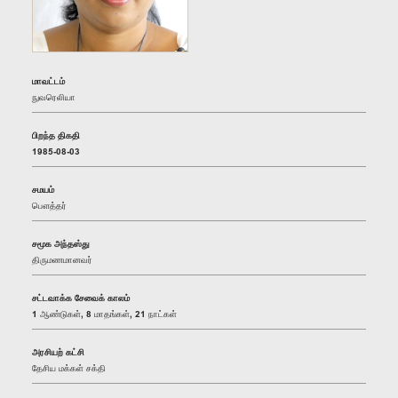
மாவட்டம்
நுவரெலியா
பிறந்த திகதி
1985-08-03
சமயம்
பௌத்தர்
சமூக அந்தஸ்து
திருமணமானவர்
சட்டவாக்க சேவைக் காலம்
1 ஆண்டுகள், 8 மாதங்கள், 21 நாட்கள்
அரசியற் கட்சி
தேசிய மக்கள் சக்தி