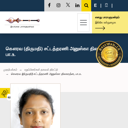
E
|
සි
|
எனது பாராளுமன்றம்
இங்கே உள்நுழைக
கௌரவ (திருமதி) சட்டத்தரணி அனுஸ்கா திலகரத்ன,
பா.உ.
முதற்பக்கம்
உறுப்பினர்கள் தகவல் திரட்டு
கௌரவ (திருமதி) சட்டத்தரணி அனுஸ்கா திலகரத்ன, பா.உ.
02