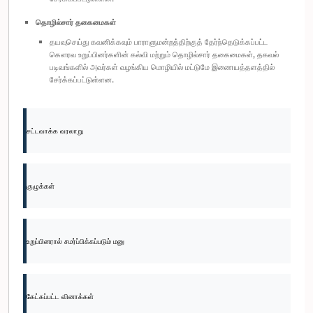
தொழில்சார் தகைமைகள்
தயவுசெய்து கவனிக்கவும் பாராளுமன்றத்திற்குத் தேர்ந்தெடுக்கப்பட்ட
கௌரவ உறுப்பினர்களின் கல்வி மற்றும் தொழில்சார் தகைமைகள், தகவல்
படிவங்களில் அவர்கள் வழங்கிய மொழியில் மட்டுமே இணையத்தளத்தில்
சேர்க்கப்பட்டுள்ளன.
சட்டவாக்க வரலாறு
குழுக்கள்
உறுப்பினரால் சமர்ப்பிக்கப்படும் மனு
கேட்கப்பட்ட வினாக்கள்