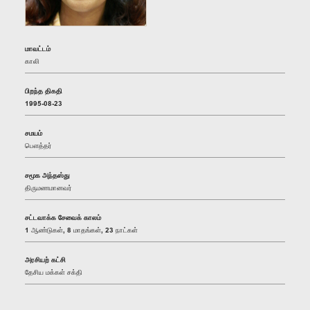
மாவட்டம்
காலி
பிறந்த திகதி
1995-08-23
சமயம்
பௌத்தர்
சமூக அந்தஸ்து
திருமணமானவர்
சட்டவாக்க சேவைக் காலம்
1 ஆண்டுகள், 8 மாதங்கள், 23 நாட்கள்
அரசியற் கட்சி
தேசிய மக்கள் சக்தி