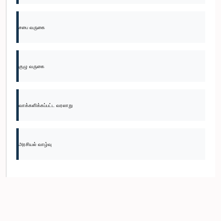
சபை வருகை
குழு வருகை
வாக்களிக்கப்பட்ட வரலாறு
அரசியல் வாழ்வு