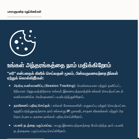
பாராளுமன்ற உறுப்பினர்கள்
முதற்பக்கம்
பாராளுமன்ற கையடக்க செயலி
உங்கள் அந்தரங்கத்தை நாம் மதிக்கிறோம்
"சரி" என்பதைக் கிளிக் செய்வதன் மூலம், பின்வருவனவற்றை நீங்கள்
ஏற்றுக் கொள்கிறீர்கள்:
அமர்வு கண்காணிப்பு (Session Tracking):
மென்மையான மற்றும் தனிப்பட்ட
ரீதியான அனுபவத்திற்காக எங்கள் இணையத்தளத்தில் உங்கள் செயற்பாட்டைக்
எம்மை பின்தொடர்க :
கண்காணிக்க அமர்வுகளைப் பயன்படுத்துகிறோம்.
தரவினைப் பதிவு செய்தல் :
எங்கள் சேவைகளின் பாதுகாப்பு மற்றும் செயற்பாட்டை
விருதுகள்
உறுதிப்படுத்துவதற்காக நாம் உங்களது IP முகவரி, சாதன விவரங்கள் மற்றும் பிற
தொடர்புடைய தரவை நாங்கள் பதிவு செய்கிறோம்.
பயனர் நடத்தை பகுப்பாய்வு :
எமது இணையத்தளத்தை மேம்படுத்த நாம் பயனர்
தனியுரிமைக் கொள்கை
நடத்தையை பகுப்பாய்வு செய்கிறோம்.