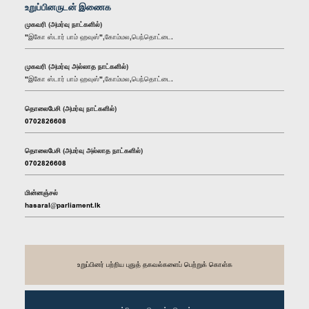
உறுப்பினருடன் இணைக
முகவரி (அமர்வு நாட்களில்)
"இகோ ஸ்டார் பாம் ஹவுஸ்",கோம்மல,பெந்தொட்டை.
முகவரி (அமர்வு அல்லாத நாட்களில்)
"இகோ ஸ்டார் பாம் ஹவுஸ்",கோம்மல,பெந்தொட்டை.
தொலைபேசி (அமர்வு நாட்களில்)
0702826608
தொலைபேசி (அமர்வு அல்லாத நாட்களில்)
0702826608
மின்னஞ்சல்
hasaral@parliament.lk
உறுப்பினர் பற்றிய புதுத் தகவல்களைப் பெற்றுக் கொள்க