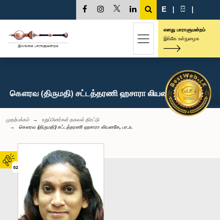
E
|
සි
|
எனது பாராளுமன்றம்
இங்கே உள்நுழைக
கௌரவ (திருமதி) சட்டத்தரணி ஹசாரா லியனகே, பா.உ.
முதற்பக்கம்
உறுப்பினர்கள் தகவல் திரட்டு
கௌரவ (திருமதி) சட்டத்தரணி ஹசாரா லியனகே, பா.உ.
02