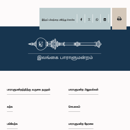
இந்தப் பக்கத்தை பகிர்ந்து கொள்க
Facebook
X
WhatsApp
LinkedIn
பாராளுமன்றத்திற்கு வருகை தருதல்
பாராளுமன்ற அலுவல்கள்
கற்க
செயலகம்
பங்கேற்க
பாராளுமன்ற நேரலை