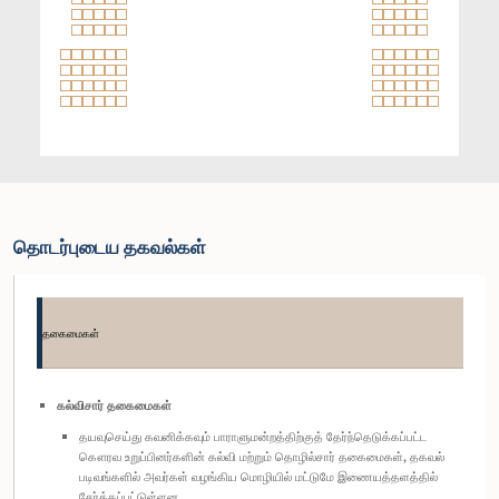
தொடர்புடைய தகவல்கள்
தகைமைகள்
கல்விசார் தகைமைகள்
தயவுசெய்து கவனிக்கவும் பாராளுமன்றத்திற்குத் தேர்ந்தெடுக்கப்பட்ட
கௌரவ உறுப்பினர்களின் கல்வி மற்றும் தொழில்சார் தகைமைகள், தகவல்
படிவங்களில் அவர்கள் வழங்கிய மொழியில் மட்டுமே இணையத்தளத்தில்
சேர்க்கப்பட்டுள்ளன.