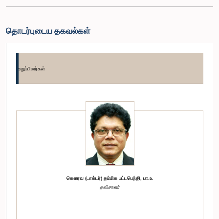
தொடர்புடைய தகவல்கள்
உறுப்பினர்கள்
கௌரவ (டாக்டர்) தம்மிக பட்டபெந்தி, பா.உ.
தவிசாளர்