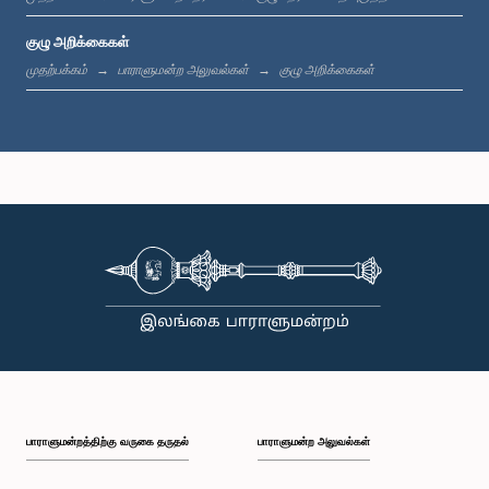
குழு அறிக்கைகள்
கௌரவ எரங்க குணசேகர, பா.உ.
முதற்பக்கம்
பாராளுமன்ற அலுவல்கள்
குழு அறிக்கைகள்
உறுப்பினர்
கௌரவ (திருமதி) சட்டத்தரணி சாகரிகா அதாவுத, பா.உ.
உறுப்பினர்
பாராளுமன்றத்திற்கு வருகை தருதல்
பாராளுமன்ற அலுவல்கள்