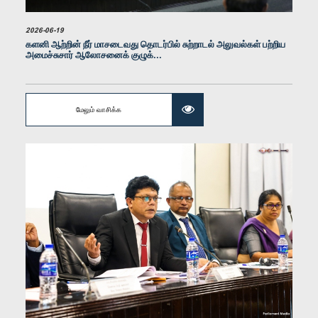
2026-06-19
களனி ஆற்றின் நீர் மாசடைவது தொடர்பில் சுற்றாடல் அலுவல்கள் பற்றிய
அமைச்சுசார் ஆலோசனைக் குழுக்...
கௌரவ கிங்ஸ் நெல்சன், பா.உ.
உறுப்பினர்
மேலும் வாசிக்க
கௌரவ டப்ளியூ.எச்.எம். தர்மசேன, பா.உ.
உறுப்பினர்