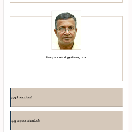
கௌரவ எண்டன் ஜயகொடி, பா.உ.
குழுக் கூட்டங்கள்
குழு வருகை விபரங்கள்