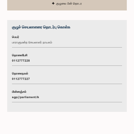
குழுவை பின் தொடர
குழுச் செயலாளரை தொடர்பு கொள்க
பெயர்
பாராளுமன்ற செயலாளர் நாயகம்
தொலைபேசி
0112777228
தொலைநகல்
0112777227
மின்னஞ்சல்
sgp@parliament.lk