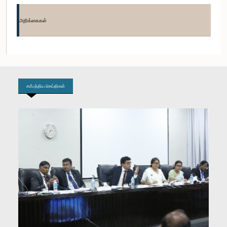
கௌரவ (திருமதி) ரோஹினீ குமாரி விஜேரத்ன, பா.உ.
உறுப்பினர்
அறிக்கைகள்
சமீபத்திய செய்திகள்
கௌரவ திலிப் வெதஆரச்சி, பா.உ.
உறுப்பினர்