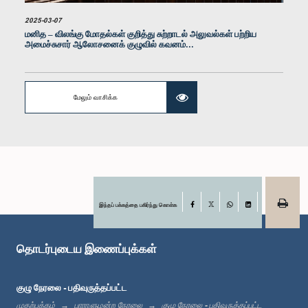
2025-03-07
மனித – விலங்கு மோதல்கள் குறித்து சுற்றாடல் அலுவல்கள் பற்றிய
அமைச்சுசார் ஆலோசனைக் குழுவில் கவனம்...
மேலும் வாசிக்க
கௌரவ (டாக்டர்) இளையதம்பி சிறிநாத், பா.உ.
உறுப்பினர்
இந்தப் பக்கத்தை பகிர்ந்து கொள்க
Facebook
X
WhatsApp
LinkedIn
தொடர்புடைய இணைப்புக்கள்
குழு நேரலை - பதிவுருத்தப்பட்ட
முதற்பக்கம்
பாராளுமன்ற நேரலை
குழு நேரலை - பதிவுருத்தப்பட்ட