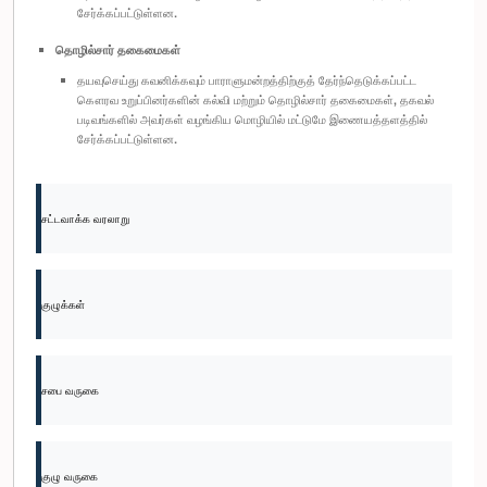
சேர்க்கப்பட்டுள்ளன.
தொழில்சார் தகைமைகள்
தயவுசெய்து கவனிக்கவும் பாராளுமன்றத்திற்குத் தேர்ந்தெடுக்கப்பட்ட
கௌரவ உறுப்பினர்களின் கல்வி மற்றும் தொழில்சார் தகைமைகள், தகவல்
படிவங்களில் அவர்கள் வழங்கிய மொழியில் மட்டுமே இணையத்தளத்தில்
சேர்க்கப்பட்டுள்ளன.
சட்டவாக்க வரலாறு
குழுக்கள்
சபை வருகை
குழு வருகை