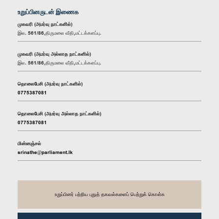
உறுப்பினருடன் இணைக
முகவரி (அமர்வு நாட்களில்)
இல. 561/86,திருமலை வீதி,மட்டக்களப்பு.
முகவரி (அமர்வு அல்லாத நாட்களில்)
இல. 561/86,திருமலை வீதி,மட்டக்களப்பு.
தொலைபேசி (அமர்வு நாட்களில்)
0775387081
தொலைபேசி (அமர்வு அல்லாத நாட்களில்)
0775387081
மின்னஞ்சல்
srinathe@parliament.lk
உறுப்பினர் பற்றிய புதுத் தகவல்களைப் பெற்றுக் கொள்க