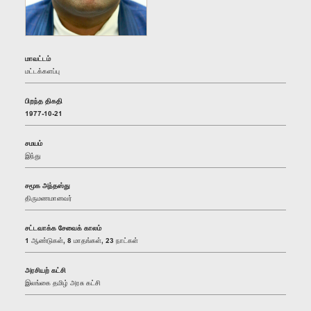
மாவட்டம்
மட்டக்களப்பு
பிறந்த திகதி
1977-10-21
சமயம்
இந்து
சமூக அந்தஸ்து
திருமணமானவர்
சட்டவாக்க சேவைக் காலம்
1 ஆண்டுகள், 8 மாதங்கள், 23 நாட்கள்
அரசியற் கட்சி
இலங்கை தமிழ் அரசு கட்சி