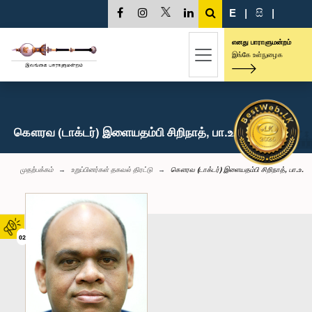
E
|
සි
|
எனது பாராளுமன்றம்
இங்கே உள்நுழைக
கௌரவ (டாக்டர்) இளையதம்பி சிறிநாத், பா.உ.
முதற்பக்கம்
உறுப்பினர்கள் தகவல் திரட்டு
கௌரவ (டாக்டர்) இளையதம்பி சிறிநாத், பா.உ.
02