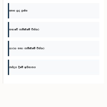
අසන ලද ප්‍රශ්න
සභාවේ පැමිණීමේ විස්තර
කාරක සභා පැමිණීමේ විස්තර
ඡන්දය දීමේ ඉතිහාසය