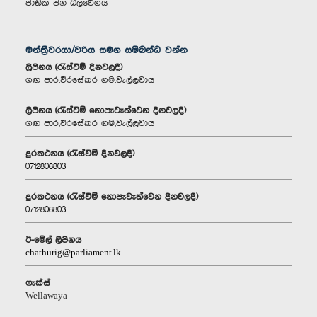
ජාතික ජන බලවේගය
මන්ත්‍රීවරයා/වරිය සමග සම්බන්ධ වන්න
ලිපිනය (රැස්වීම් දිනවලදී)
‌ගඟ පාර,වීරසේකර ගම,වැල්ලවාය
ලිපිනය (රැස්වීම් නොපැවැත්වෙන දිනවලදී)
‌ගඟ පාර,වීරසේකර ගම,වැල්ලවාය
දුරකථනය (රැස්වීම් දිනවලදී)
0712806803
දුරකථනය (රැස්වීම් නොපැවැත්වෙන දිනවලදී)
0712806803
ඊ-මේල් ලිපිනය
chathurig@parliament.lk
ෆැක්ස්
Wellawaya