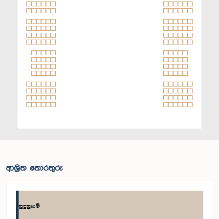
ආශ්‍රිත තොරතුරු
සුදුසුකම්