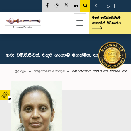
E
|
த
|
මගේ පාර්ලිමේන්තුව
මෙතැනින් පිවිසෙන්න
ගරු එම්.ඒ.සී.එස්. චතුරි ගංගානි මහත්මිය, පා.ම.
මුල් පිටුව
මන්ත්‍රීවරුන්‌ගේ නාමාවලිය
ගරු එම්.ඒ.සී.එස්. චතුරි ගංගානි මහත්මිය, පා.ම.
02