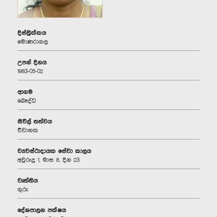
දිස්ත්‍රික්කය
මොණරාගල
උපන් දිනය
1983-05-02
ආගම
බෞද්ධ
සිවිල් තත්වය
විවාහක
ව්‍යවස්ථාදායක සේවා කාලය
අවුරුදු 1, මාස 8, දින 23
වෘත්තිය
ගුරු
දේශපාලන පක්ෂය