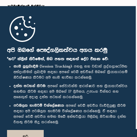
පාර්ලි‌මේන්තුවේ මන්ත්‍රීවරු
මුල් පිටුව
පාර්ලිමේන්තු ජංගම යෙදුම
අපි ඔබගේ පෞද්ගලිකත්වය අගය කරමු
"හරි" ක්ලික් කිරීමෙන්, ඔබ පහත සඳහන් දේට එකඟ වේ:
සැසි ලුහුබැඳීම (Session Tracking):
පහසු සහ වඩාත් පුද්ගලාරෝපිත
අත්දැකීමක් ලබාදීම සඳහා අපගේ වෙබ් අඩවියේ ඔබගේ ක්‍රියාකාරකම්
නිරීක්ෂණය කිරීමට අපි සැසි භාවිතා කරන්නෙමු.
අප හා සම්බන්ධ වී සිටින්න :
දත්ත සටහන් කිරීම:
අපගේ සේවාවන්හි ආරක්ෂාව සහ ක්‍රියාකාරීත්වය
සහතික කිරීම සඳහා අපි ඔබගේ IP ලිපිනය, උපාංග විස්තර සහ
අනෙකුත් අදාළ දත්ත සටහන් කරගන්නෙමු.
සම්මාන
පරිශීලක හැසිරීම් විශ්ලේෂණය:
අපගේ වෙබ් අඩවිය වැඩිදියුණු කිරීම
සඳහා අපි පරිශීලක හැසිරීම විශ්ලේෂණය කරන්නෙමු. ඒ සඳහා
අපගේ වෙබ් අඩවිය සමඟ ඔබේ අන්තර්ක්‍රියා පිළිබඳ නිර්නාමික දත්ත
පෞද්ගලිකත්ව ප්‍රතිපත්තිය
එකතු කිරීම සිදු කරන්නෙමු.
© ශ්‍රී ලංකා පාර්ලි‌මේන්තුව.
හරි