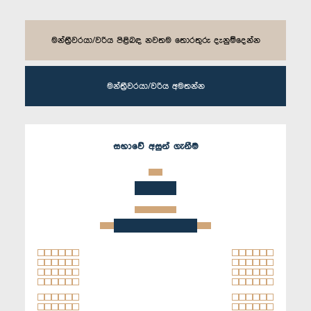
මන්ත්‍රීවරයා/වරිය පිළිබඳ නවතම තොරතුරු දැනුම්දෙන්න
මන්ත්‍රීවරයා/වරිය අමතන්න
සභාවේ අසුන් ගැනීම