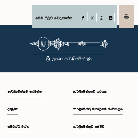
Facebook
මෙම පිටුව බෙදාගන්න
X
WhatsApp
LinkedIn
පාර්ලි‌මේන්තුව නරඹන්න
පාර්ලිමේන්තුවේ කටයුතු
දැනුමට
පාර්ලිමේන්තු මහලේකම් කාර්යාලය
සම්බන්ධ වන්න
පාර්ලිමේන්තුව සජීවීව