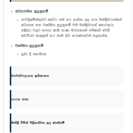
අධ්‍යාපනික සුදුසුකම්
පාර්ලිමේන්තුවට තෝරා පත් කර ගන්නා ලද ගරු මන්ත්‍රීවරුන්ගේ
අධ්‍යයන සහ වෘත්තීය සුදුසුකම් එම මන්ත්‍රීවරුන් තොරතුරු
පත්‍රිකා වලට සපයා ඇති භාෂා මාධ්‍යයෙන් පමණක් වෙබ්
අඩවියට ඇතුළත් කර ඇති බව කරුණාවෙන් සලකන්න.
වෘත්තීය සුදුසුකම්
ලබා දී නොමැත
ව්‍යවස්ථාදායක ඉතිහාසය
කාරක සභා
මන්ත්‍රී විසින් පිළිගන්වන ලද පෙත්සම්