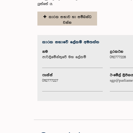
යුත්තේ ය.
කාරක සභාව හා සම්බන්ධ
වන්න
කාරක සභා‌වේ ලේකම් අමතන්න
නම
දුරකථන
පාර්ලිමේන්තුවේ මහ ලේකම්
0112777228
ෆැක්ස්
ඊ-මේල් ලිපින
0112777227
sgp@parliame