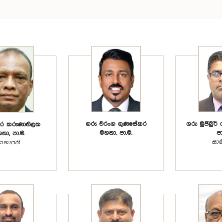
ගරු එරංග ගුණසේකර
ගරු මුජිබුර්
ුර කරුණාතිලක
මහතා, පා.ම.
පා
තා, පා.ම.
සාම
සභාපති