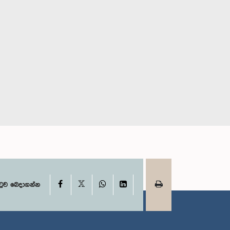
ගරු ධනුෂ්ක රංගනාත් මහතා,
නුවර්ණ මහතා,
පා.ම.
.ම.
සාමාජික
ාජික
X
Facebook
WhatsApp
LinkedIn
ටුව බෙදාගන්න