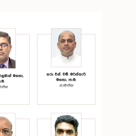
ගරු එස්. එම්. මරික්කාර්
 රහුමාන් මහතා,
මහතා, පා.ම.
.ම.
සාමාජික
ාජික