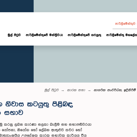
පාර්ලි‌මේන්තු
මුල් පිටුව
පාර්ලි‌මේන්තුවේ මන්ත්‍රීවරු
පාර්ලිමේන්තුවේ කටයුතු
පාර්ලිමේන්තු මහලේක
මුල් පිටුව
කාරක සභා
නාගරික සංවර්ධන, ඉදිකිරී
හ නිවාස කටයුතු පිළිබඳ
ක සභාව
ට යොමු කරනු ලබන කාරණා සලකා බැලීම සහ සභාපතිවරයා
ලබන යෝජනා, නියෝග හෝ ලේඛන ඇතුළුව කවර හෝ
ම අමාත්‍යාංශයීය උපදේශක කාරක සභාවක කාර්යය විය