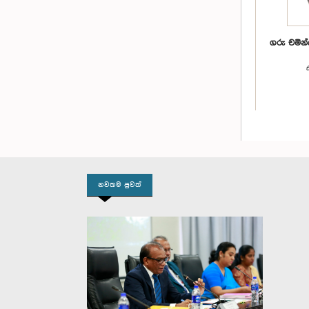
ගරු චමින්
නවතම පුවත්
ගරු එම්.
ගංගානි 