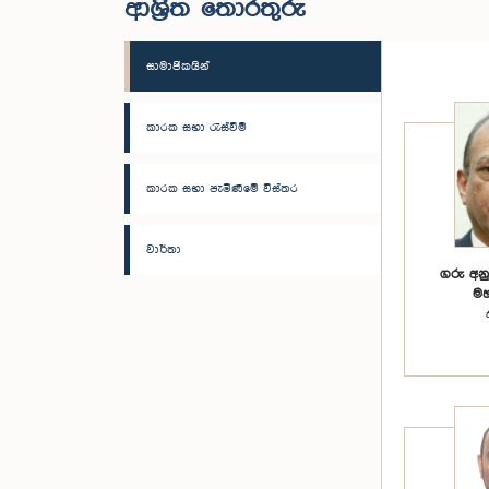
ආශ්‍රිත තොරතුරු
සාමාජිකයින්
කාරක සභා රැස්වීම්
කාරක සභා පැමිණීමේ විස්තර
වාර්තා
ගරු අන
මහ