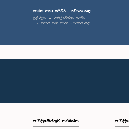
ගරු ධර්ම
මහ
කාරක සභා සජීවීව - පටිගත කළ
මුල් පිටුව
පාර්ලිමේන්තුව සජීවීව
කාරක සභා සජීවීව - පටිගත කළ
ගරු අරවින
පාර්ලි‌මේන්තුව නරඹන්න
පාර්ලි