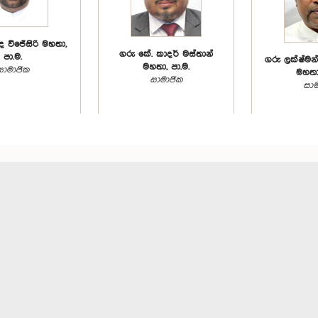
ද වි‍ජේසිරි මහතා,
ගරු ‍කේ. කාදර් මස්තාන්
පා.ම.
ගරු ලක්ෂ්මන්
මහතා, පා.ම.
සාමාජික
මහතා,
සාමාජික
සාම
ඒ.සී.එස්. චතුරි
ගරු රුවන්තිලක ජයකොඩි
ගරු මයි
මහත්මිය, පා.ම.
මහතා, පා.ම.
ජෙගදීස්වරන්
සාමාජික
සාමාජික
සාම