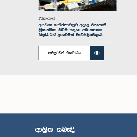
2025-03-01
අයවැය යෝජනාවලට අදාළ ව්‍යාපෘති
ක්‍රියාත්මක කිරීම සඳහා අමාත්‍යාංශ
නිලධාරීන් දැනටමත් වැඩපිළිවෙලක්...
තවදුරටත් කියවන්න
ගරු ධර්ම
මහ
ආශ්‍රිත සබැඳි