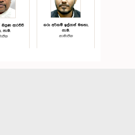
ගරු අර්කම් ඉල්යාස් මහතා,
 නිපුණ ආරච්චි
පා.ම.
 පා.ම.
සාමාජික
ාජික
ගරු නීතිඥ අනුෂ්කා
ල්වාගනම්
තිලකරත්න මහත්මිය, පා.ම.
 මහතා, පා.ම.
සාමාජික
ාජික