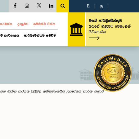
E
|
த
|
මගේ පාර්ලිමේන්තුව
ව නරඹන්න
දැනුමට
සම්බන්ධ වන්න
ඔබගේ ගිණුමට මෙතැනින්
පිවිසෙන්න
ම් කාර්යාලය
පාර්ලිමේන්තුව සජීවීව
ම් සහ නිවාස කටයුතු පිළිබඳ අමාත්‍යාංශයීය උපදේශක කාරක සභාව