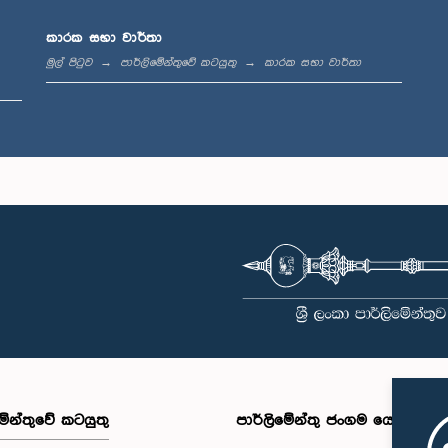
ගරු ෆස්මින්
ප්‍රිය විජේසිංහ
ගරු අසිත නිරෝෂණ එගොඩ
පා
තා, පා.ම.
විතාන මහතා, පා.ම.
සාම
කාරක සභා වාර්තා
සාමාජික
සාමාජික
මුල් පිටුව
පාර්ලිමේන්තුවේ කටයුතු
කාරක සභා වාර්තා
ගරු දිනේෂ් හේමන්ත මහතා,
පා.ම.
්ද සෙනරත් මහතා,
ගරු මනෝ ග
සාමාජික
පා.ම.
පා
සාමාජික
සාම
මේන්තුවේ කටයුතු
පාර්ලිමේන්තු ජංගම යෙදුම