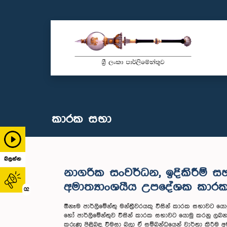
කාරක සභා
බලන්න
නාගරික සංවර්ධන, ඉදිකිරීම් ස
අමාත්‍යාංශයීය උපදේශක කාර
02
ඕනෑම පාර්ලිමේන්තු මන්ත්‍රීවරයකු විසින් කාරක සභාව
හෝ පාර්ලිමේන්තුව විසින් කාරක සභාවට යොමු කරනු 
කරුණු පිළිබඳ විමසා බලා ඒ සම්බන්ධයෙන් වාර්තා කිරී