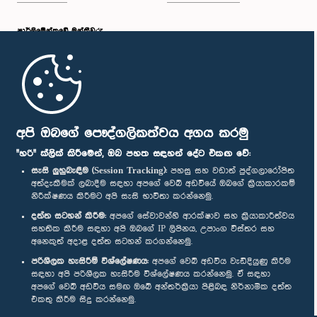
පාර්ලි‌මේන්තුවේ මන්ත්‍රීවරු
මුල් පිටුව
පාර්ලිමේන්තු ජංගම යෙදුම
අපි ඔබගේ පෞද්ගලිකත්වය අගය කරමු
"හරි" ක්ලික් කිරීමෙන්, ඔබ පහත සඳහන් දේට එකඟ වේ:
සැසි ලුහුබැඳීම (Session Tracking):
පහසු සහ වඩාත් පුද්ගලාරෝපිත
අත්දැකීමක් ලබාදීම සඳහා අපගේ වෙබ් අඩවියේ ඔබගේ ක්‍රියාකාරකම්
නිරීක්ෂණය කිරීමට අපි සැසි භාවිතා කරන්නෙමු.
අප හා සම්බන්ධ වී සිටින්න :
දත්ත සටහන් කිරීම:
අපගේ සේවාවන්හි ආරක්ෂාව සහ ක්‍රියාකාරීත්වය
සහතික කිරීම සඳහා අපි ඔබගේ IP ලිපිනය, උපාංග විස්තර සහ
අනෙකුත් අදාළ දත්ත සටහන් කරගන්නෙමු.
සම්මාන
පරිශීලක හැසිරීම් විශ්ලේෂණය:
අපගේ වෙබ් අඩවිය වැඩිදියුණු කිරීම
සඳහා අපි පරිශීලක හැසිරීම විශ්ලේෂණය කරන්නෙමු. ඒ සඳහා
අපගේ වෙබ් අඩවිය සමඟ ඔබේ අන්තර්ක්‍රියා පිළිබඳ නිර්නාමික දත්ත
පෞද්ගලිකත්ව ප්‍රතිපත්තිය
එකතු කිරීම සිදු කරන්නෙමු.