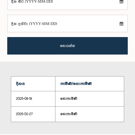
දින සිට (YYYY-MM-DD)
දින දක්වා (YYYY-MM-DD)
සොයන්න
දිනය
පැමිණි/නොපැමිණි
2025-08-19
නොපැමිණි
2025-02-27
නොපැමිණි