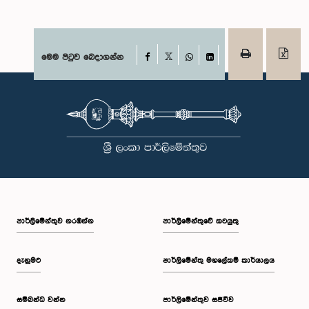
Facebook
මෙම පිටුව බෙදාගන්න
X
WhatsApp
LinkedIn
පාර්ලි‌මේන්තුව නරඹන්න
පාර්ලිමේන්තුවේ කටයුතු
දැනුමට
පාර්ලිමේන්තු මහලේකම් කාර්යාලය
සම්බන්ධ වන්න
පාර්ලිමේන්තුව සජීවීව