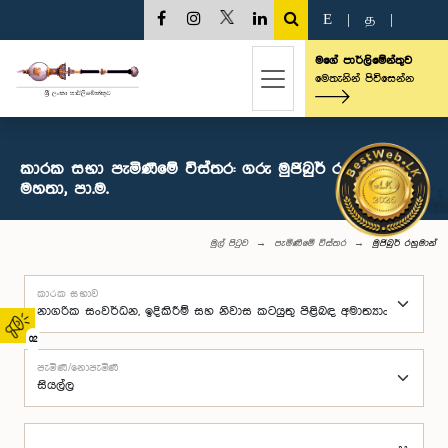
E
|
த
|
මගේ පාර්ලිමේන්තුව
මෙතැනින් පිවිසෙන්න
කාරක සභා පැමිණීමේ විස්තර: ගරු මුජිබුර් රහුමාන්
මහතා, පා.ම.
මුල් පිටුව
පැමිණීමේ විස්තර
මුජිබුර් රහුමාන්
කාරක සභාව
02
පැමිණි/නොපැමිණි