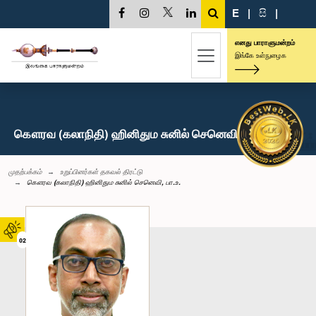
E
|
සි
|
எனது பாராளுமன்றம்
இங்கே உள்நுழைக
கௌரவ (கலாநிதி) ஹினிதும சுனில் செனெவி, பா.உ.
முதற்பக்கம்
உறுப்பினர்கள் தகவல் திரட்டு
கௌரவ (கலாநிதி) ஹினிதும சுனில் செனெவி, பா.உ.
02