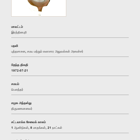
மாவட்டம்
இரத்தினபுரி
பதவி
புத்தசாசன, சமய மற்றும் கலாசார அலுவல்கள் அமைச்சர்
பிறந்த திகதி
1972-07-21
சமயம்
பௌத்தர்
சமூக அந்தஸ்து
திருமணமானவர்
சட்டவாக்க சேவைக் காலம்
1 ஆண்டுகள், 8 மாதங்கள், 21 நாட்கள்