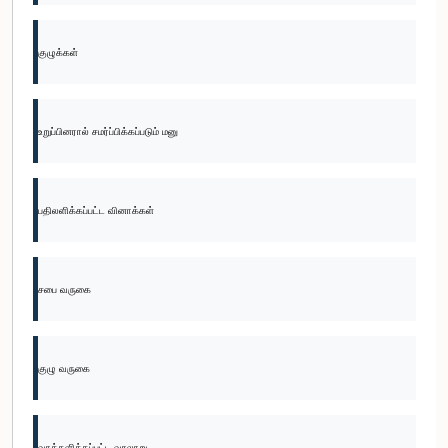
குழுக்கள்
உறுப்பினரால் சமர்ப்பிக்கப்படும் மனு
பதிலளிக்கப்பட்ட வினாக்கள்
சபை வருகை
குழு வருகை
வாக்களிக்கப்பட்ட வரலாறு