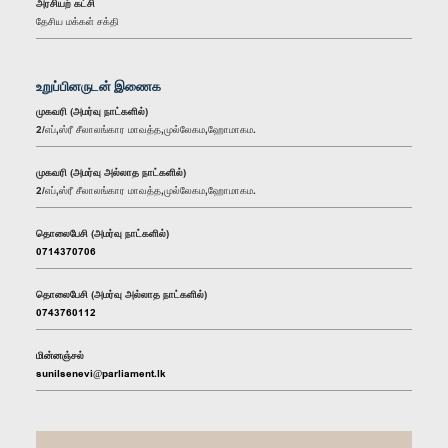
அரசியற் கட்சி
தேசிய மக்கள் சக்தி
உறுப்பினருடன் இணைக
முகவரி (அமர்வு நாட்களில்)
2/எப்,ஸ்ரீ சீலாலங்கார மாவத்த,முல்லேகம,ஹோமாகம.
முகவரி (அமர்வு அல்லாத நாட்களில்)
2/எப்,ஸ்ரீ சீலாலங்கார மாவத்த,முல்லேகம,ஹோமாகம.
தொலைபேசி (அமர்வு நாட்களில்)
0714370706
தொலைபேசி (அமர்வு அல்லாத நாட்களில்)
0743760112
மின்னஞ்சல்
sunilsenevi@parliament.lk