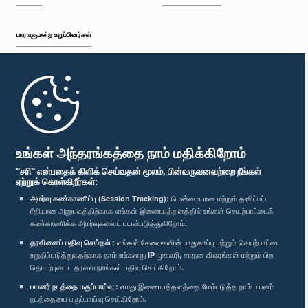
பாராளுமன்ற உறுப்பினர்கள்
முதற்பக்கம்
பாராளுமன்ற கையடக்க செயலி
உங்கள் அந்தரங்கத்தை நாம் மதிக்கிறோம்
"சரி" என்பதைக் கிளிக் செய்வதன் மூலம், பின்வருவனவற்றை நீங்கள்
ஏற்றுக் கொள்கிறீர்கள்:
அமர்வு கண்காணிப்பு (Session Tracking):
மென்மையான மற்றும் தனிப்பட்ட
ரீதியான அனுபவத்திற்காக எங்கள் இணையத்தளத்தில் உங்கள் செயற்பாட்டைக்
எம்மை பின்தொடர்க :
கண்காணிக்க அமர்வுகளைப் பயன்படுத்துகிறோம்.
தரவினைப் பதிவு செய்தல் :
எங்கள் சேவைகளின் பாதுகாப்பு மற்றும் செயற்பாட்டை
விருதுகள்
உறுதிப்படுத்துவதற்காக நாம் உங்களது IP முகவரி, சாதன விவரங்கள் மற்றும் பிற
தொடர்புடைய தரவை நாங்கள் பதிவு செய்கிறோம்.
பயனர் நடத்தை பகுப்பாய்வு :
எமது இணையத்தளத்தை மேம்படுத்த நாம் பயனர்
தனியுரிமைக் கொள்கை
நடத்தையை பகுப்பாய்வு செய்கிறோம்.