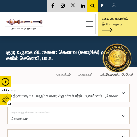
E
|
සි
|
எனது பாராளுமன்றம்
இங்கே உள்நுழைக
குழு வருகை விபரங்கள்: கௌரவ (கலாநிதி) ஹினிதும
சுனில் செனெவி, பா.உ.
முதற்பக்கம்
வருகைகள்
ஹினிதும சுனில் செனெவி
குழு
பார்க்க
02
சமூகமளித்தார்/சமூகமளிக்கவில்லை