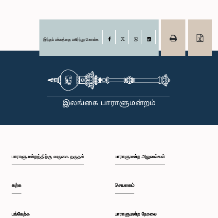
இந்தப் பக்கத்தை பகிர்ந்து கொள்க
Facebook
X
WhatsApp
LinkedIn
பாராளுமன்றத்திற்கு வருகை தருதல்
பாராளுமன்ற அலுவல்கள்
கற்க
செயலகம்
பங்கேற்க
பாராளுமன்ற நேரலை