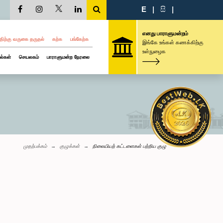
E
|
සි
|
எனது பாராளுமன்றம்
திற்கு வருகை தருதல்
கற்க
பங்கேற்க
இங்கே உங்கள் கணக்கிற்கு
உள்நுழைக
ல்கள்
செயலகம்
பாராளுமன்ற நேரலை
முதற்பக்கம்
குழுக்கள்
நிலையியற் கட்டளைகள் பற்றிய குழு