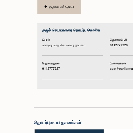
குழுவை பின் தொடர
குழுச் செயலாளரை தொடர்பு கொள்க
பெயர்
தொலைபேசி
பாராளுமன்ற செயலாளர் நாயகம்
0112777228
தொலைநகல்
மின்னஞ்சல்
0112777227
sgp@parliamen
தொடர்புடைய தகவல்கள்