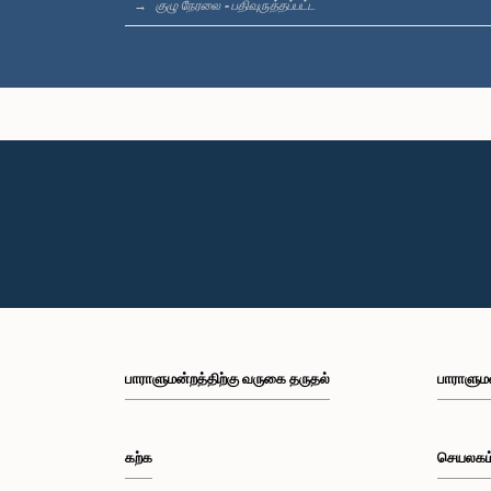
குழு நேரலை - பதிவுருத்தப்பட்ட
கௌரவ அஜித்
பாராளுமன்றத்திற்கு வருகை தருதல்
பாராளும
கற்க
செயலகம