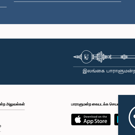
 பி. பெரேரா, பா.உ.
உறுப்பினர்
ன்ற அலுவல்கள்
பாராளுமன்ற கையடக்க செயலி
்