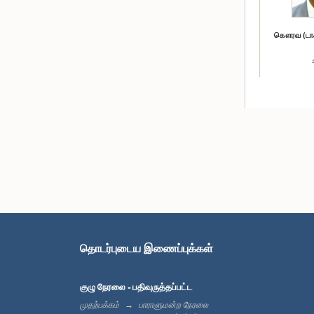
கௌரவ (டாக்ட
கௌரவ இம்ர
தொடர்புடைய இணைப்புக்கள்
குழு நேரலை - பதிவுருத்தப்பட்ட
முதற்பக்கம்
பாராளுமன்ற நேரலை