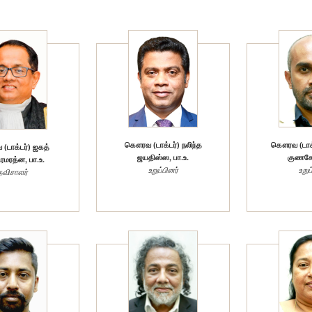
கௌரவ (டாக்டர்) நலிந்த
கௌரவ (டாக்
டாக்டர்) ஜகத்
ஜயதிஸ்ஸ, பா.உ.
குணசேன
ிரமரத்ன, பா.உ.
உறுப்பினர்
உறுப
தவிசாளர்