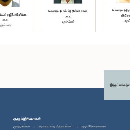
கௌரவ (திரு
கௌரவ (டாக்டர்) ரிஸ்வி சாலி,
ர்) நஜீத் இந்திக்க,
வீரசேக
பா.உ.
பா.உ.
உறுப
உறுப்பினர்
உறுப்பினர்
இந்தப் பக்கத்
ான் மகரூப், பா.உ.
கௌரவ (டாக்ட
கௌரவ அனுர கருணாதிலக்க,
உறுப்பினர்
பவானந்தர
பா.உ.
உறுப
உறுப்பினர்
குழு அறிக்கைகள்
முதற்பக்கம்
பாராளுமன்ற அலுவல்கள்
குழு அறிக்கைகள்