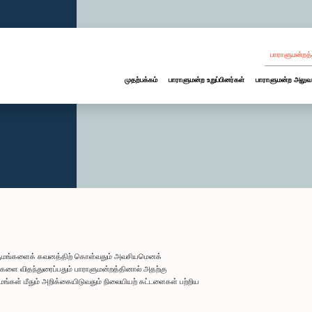
பாராளுமன்றத்
முதற்பக்கம்
பாராளுமன்ற உறுப்பினர்கள்
பாராளுமன்ற அலுவ
 கருமங்களைக் கவனத்திற் கொள்வதும் அவசியமெனக்
களை விதந்துரைப்பதும் பாராளுமன்றத்தினால் அதற்கு
ங்கள் மீதும் அறிக்கையிடுவதும் நிலையியற் கட்டளைகள் பற்றிய