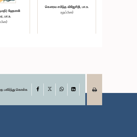
கௌரவ சமிந்த விஜேசிறி, பா.உ.
மதி) ஹேமாலி
உறுப்பினர்
ர, பா.உ.
்பினர்
X
Facebook
WhatsApp
LinkedIn
தை பகிர்ந்து கொள்க
கௌரவ சட்டத்தரணி சரத் குமார,
ர்) எஸ். ஸ்ரீ
பா.உ.
ாஜா, பா.உ.
உறுப்பினர்
்பினர்